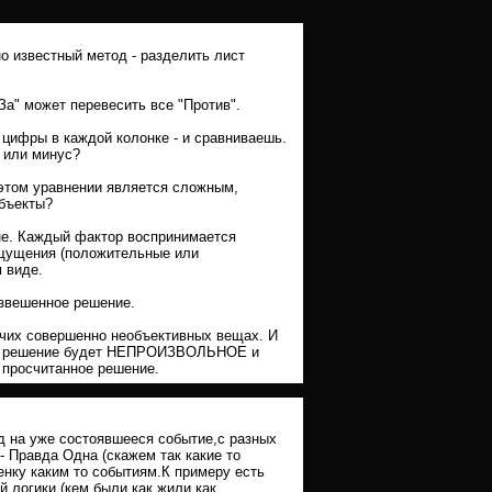
 известный метод - разделить лист
За" может перевесить все "Против".
 цифры в каждой колонке - и сравниваешь.
с или минус?
 этом уравнении является сложным,
бъекты?
не. Каждый фактор воспринимается
щущения (положительные или
 виде.
взвешенное решение.
рочих совершенно необъективных вещах. И
о это решение будет НЕПРОИЗВОЛЬНОЕ и
 просчитанное решение.
д на уже состоявшееся событие,с разных
- Правда Одна (скажем так какие то
енку каким то событиям.К примеру есть
й логики (кем были,как жили,как