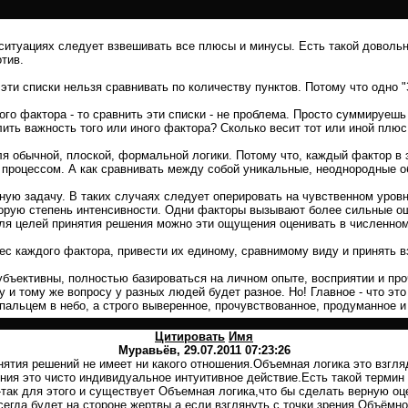
итуациях следует взвешивать все плюсы и минусы. Есть такой довольно
отив.
эти списки нельзя сравнивать по количеству пунктов. Потому что одно "
го фактора - то сравнить эти списки - не проблема. Просто суммируешь
лить важность того или иного фактора? Сколько весит тот или иной плю
я обычной, плоской, формальной логики. Потому что, каждый фактор в
процессом. А как сравнивать между собой уникальные, неоднородные о
ную задачу. В таких случаях следует оперировать на чувственном уров
орую степень интенсивности. Одни факторы вызывают более сильные о
Для целей принятия решения можно эти ощущения оценивать в численном
ес каждого фактора, привести их единому, сравнимому виду и принять 
субъективны, полностью базироваться на личном опыте, восприятии и п
му и тому же вопросу у разных людей будет разное. Но! Главное - чт
альцем в небо, а строго выверенное, прочувствованное, продуманное и
Цитировать
Имя
Муравьёв
, 29.07.2011 07:23:26
ятия решений не имеет ни какого отношения.Объемная логика это взгля
ния это чисто индивидуальное интуитивное действие.Есть такой термин 
так для этого и существует Объемная логика,что бы сделать верную оц
егда будет на стороне жертвы,а если взглянуть с точки зрения Объёмно