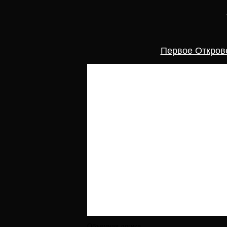
Первое Откров
Объемная логика