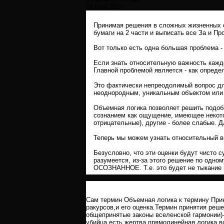
24 Май 2011
Принимая решения в сложных жизненных с
бумаги на 2 части и выписать все За и Пр
Вот только есть одна большая проблема - 
Если знать относительную важность каждо
Главной проблемой является - как опреде
Это фактически непреодолимый вопрос дл
неоднородным, уникальным объектом или 
Объемная логика позволяет решить подоб
сознанием как ощущение, имеющее некот
отрицательные), другие - более слабые. 
Теперь мы можем узнать относительный в
Безусловно, что эти оценки будут чисто 
разумеется, из-за этого решение по одно
ОСОЗНАННОЕ. Т.е. это будет не тыкание п
Сам термин Объемная логика к термину Прин
ракурсов,и его оценка.Термин принятия реше
общепринятые законы вселенской гармонии)-
убийца есть жертва,прямолинейная логика вс