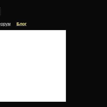
орум
Блог