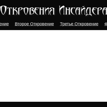
ение
Второе Откровение
Третье Откровение
Ф