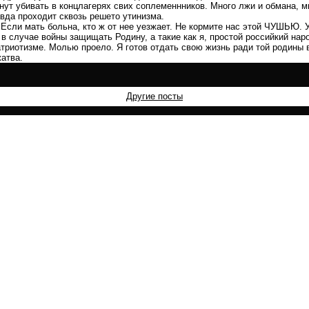
нут убивать в концлагерях свих соплеменнников. Много лжи и обмана, м
авда проходит сквозь решето утинизма.
Если мать больна, кто ж от нее уезжает. Не кормите нас этой ЧУШЬЮ. У
 в случае войны защищать Родину, а такие как я, простой российкий нар
атриотизме. Молью проело. Я готов отдать свою жизнь ради той родины 
атва.
Другие посты