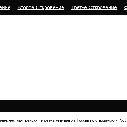
ение
Второе Откровение
Третье Откровение
Ф
йная, честная позиция человека живущего в России по отношению к Росс