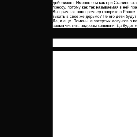
дебелизеет. Именно они как при Сталине ста
прессу, потому как так называемая в ней пр
Вы прям как наш премьер говорите о Рашке. 
тыкать в свое же дерьмо? Не его дети будут
Да, и еще. Поменьше затертых лозунгов о п
время чистить авдеевы конюшни. Да будет ж