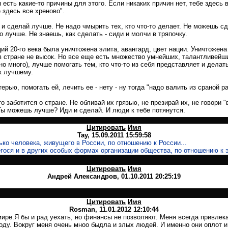
я есть какие-то причины для этого. Если никаких причин нет, тебе здесь 
 здесь все хреново".
и и сделай лучше. Не надо чмырить тех, кто что-то делает. Не можешь сд
о лучше. Не знаешь, как сделать - сиди и молчи в тряпочку.
ий 20-го века была уничтожена элита, авангард, цвет нации. Уничтожен
 стране не высок. Но все еще есть множество умнейших, талантливейши
но много), лучше помогать тем, кто что-то из себя представляет и дела
к лучшему.
рью, помогать ей, лечить ее - нету - ну тогда "надо валить из сраной р
-то заботится о стране. Не обливай их грязью, не презирай их, не говори 
 Ты можешь лучше? Иди и сделай. И люди к тебе потянутся.
Цитировать
Имя
Tay
, 15.09.2011 15:59:58
ько человека, живущего в России, по отношению к России...
гося и в других особых формах организации общества, по отношению к
Цитировать
Имя
Андрей Александров
, 01.10.2011 20:25:19
Цитировать
Имя
Rosman
, 11.01.2012 12:10:44
ире.Я бы и рад уехать, но финансы не позволяют. Меня всегда привлека
боду. Вокруг меня очень мноо быдла и злых людей. И именно они оплот 