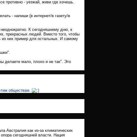
все противно - уезжай, живи где хочешь.
елать - напиши (в интернет/в газету/в
а неоднократно. К сегодняшнему дню, к
х, прекрасных людей. Вместо того, чтобы
ть из них пример для остальных. И самому
ашки".
"вы делаете мало, плохо и не так". Это
 этим обществам.
ла Австралия как из-за климатических
и опора сегодняшней власти. Нация