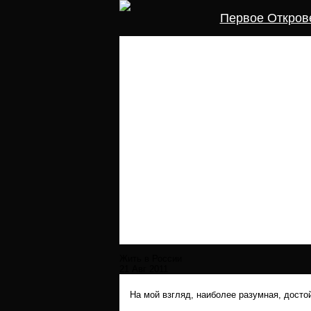
Первое Откров
Жить в России
21 Авг 2011
На мой взгляд, наиболее разумная, досто