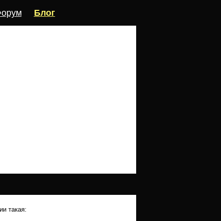
орум
Блог
ии такая: