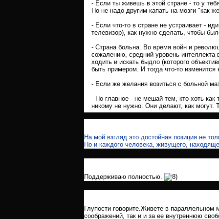
- Если ты живешь в этой стране - то у теб
Но не надо другим капать на мозги "как же
- Если что-то в стране не устраивает - ид
телевизор), как нужно сделать, чтобы был
- Страна больна. Во время войн и революц
сожалению, средний уровень интеллекта в
ходить и искать быдло (которого объектив
быть примером. И тогда что-то изменится 
- Если же желания возиться с больной мате
- Но главное - не мешай тем, кто хоть как
никому не нужно. Они делают, как могут.
На мой взгляд это достойная позиция не тол
Но и каждого человека, живущего, находяще
Поддерживаю полностью.
Глупости говорите.Живете в параллельном м
соображений, так и и за ее внутреннюю сво