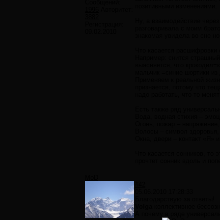
Сообщений:
позитивными изменениями.
1996
Авторитет:
3882
Ну, а взаимодействие чере
Регистрация:
разговаривала с моим брато
09.02.2010
знакомая увидела во сне но
Что касается расшифровки с
Например: снится страшный
выясняется, что крокодил=
мальчик =синие шортики из 
Применяем к реальной жизне
признается, потому что тещ
надо работать, что-то меня
Есть также ряд универсаль
Вода, водная стихия – эмо
Огонь, пожар – напряжение
Волосы – символ здоровья, 
Окна, двери – контакт «Я» и
Что касается сонников, то э
прочтет сонник вдоль и поп
MoD
#42
05.06.2010 17:28:33
Благодарствую за ответы!
Volga
коллективное бессозн
А почему в ряде универсальн