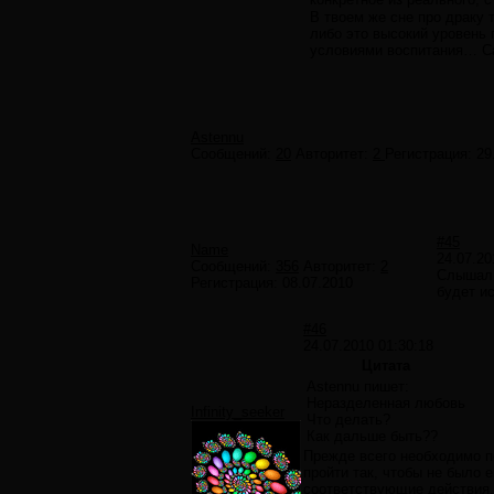
В твоем же сне про драку 
либо это высокий уровень 
условиями воспитания… Са
Astennu
Сообщений:
20
Авторитет:
2
Регистрация:
29
#45
Name
24.07.20
Сообщений:
356
Авторитет:
2
Слышал,
Регистрация:
08.07.2010
будет ис
#46
24.07.2010 01:30:18
Цитата
Astennu пишет:
Неразделенная любовь
Infinity_seeker
Что делать?
Как дальше быть??
Прежде всего необходимо п
пройти так, чтобы не было 
соответствующие действия. 