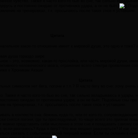
ранное чувство. Также я часто кого-то бью во сне, так сильно вкладываюс
дерусь и постоянно ожидаю от противника удара, а он не бьёт.
Подоб
омление на тренировках, т.к. просыпаюсь после таких снов я уставшим.
Цитата
знательное какое-то отношение имеет к мировой душе, это одно и тоже?
овая душа гораздо шире.
ное – это, возможно, какая-то прослойка, или часть мировой души, им
ективного человеческого мозга, отражение всего спектра проявления со
лиже к Хроникам Акаши.
Цитата
ьных символов нет бега, погони и т.п.? Я часто бегу во сне: хочу очень 
о. Также я часто кого-то бью во сне, так сильно вкладываюсь в удары, н
постоянно ожидаю от противника удара, а он не бьёт. Подобные сны про 
ие на тренировках, т.к. просыпаюсь после таких снов я уставшим.
вать в контексте сна: бежишь куда-то, или от кого-то, сопровождающие ч
ки снятся погони, где ты преследуемый, то чаще всего это признак по
ег можно представить себя мысленно в этом сне и позадавать самому се
у, если разгонюсь? Куда я бегу? Что мне мешает разогнаться? И как эт
аться связать с событиями твоей текущей жизни. Если ты склонен к сам
с чем можно будет работать