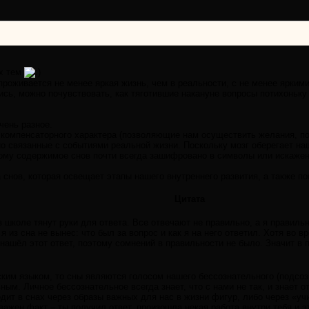
ых тем
 проживается не менее яркая жизнь, чем в реальности, с не менее ярким
ись, можно почувствовать, как тяготившие накануне вопросы потихоньку 
чень разное.
 компенсаторного характера (позволяющие нам осуществить желания, по
но связанные с событиями реальной жизни. Поскольку мозг оберегает на
ому содержимое снов почти всегда зашифровано в символы или искажен
 снов, которая освещает этапы нашего внутреннего развития, а также по
Цитата
в школе тянут руки для ответа. Все отвечают не правильно, а я правиль
 из сна не вынес: что был за вопрос и как я на него ответил. Хотя во вр
 нашёл этот ответ, поэтому сомнений в правильности не было. Значит в
ким языком, то сны являются голосом нашего бессознательного (подсозн
ым. Личное бессознательное всегда знает, что с нами не так, и знает о
дит в снах через образы важных для нас в жизни фигур, либо через «учи
 важен факт – ты получил ответ, произошла некая работа внутри тебя и 