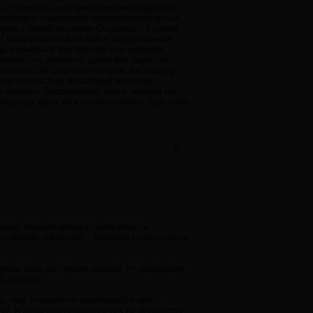
 и поверить, что приобретение подобного
причём с конкретной определённой целью,
зума к своей частичке Создателя, к своей
оки неразделённой любви в определённый
удь серьёзных внутренних или внешних
ворю, что избежать урока всё равно не
ольшинстве случаев человек, к которому
ишь соучастник испытаний игры под
ситуации. Воспринимай жизнь именно как
опросах вряд ли кто-либо сможет дать тебе
0
ычную эмоциональную зависимость,
ссийский, «Качели» - хорошая иллюстрация
олько твое состояние зависит от поведения
й чувство.
, мир становится позитивней и ярче,
ор. И если фокус смещается на индикатор,