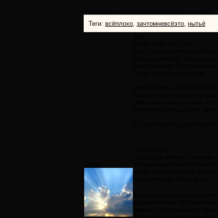
Обращайтесь с реальными проблемами в эту тему
Теги:
всёплохо
,
зачтомневсёэто
,
нытьё
#41
05.06.2010 14:21:14
Сны - одна из моих любим
Иногда кажется, что в снах
часто бывает, что проснувш
"Утро вечера мудренее".
Назначение у снов бывает о
Чаще всего нам снятся сны
реальной жизни) и сны, тес
«сермяжной правдой», поэт
Существует и другая группа
MoD пишет:
Он задал вопрос и все как 
Volga
сожалению самого важного я
знал, что раньше не во сне
подсознании точно есть.
Если говорить психологичес
коллективным бессознательн
задаем. Ответы могут прихо
запомнил ты ответ или нет,