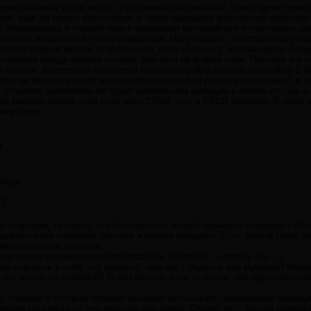
дивидуальные уроки могут существенно различаться. Необходимо понять
нее, ещё до твоего воплощения в твоей нынешней физической оболочке 
, обратившись в спокойствии и безмолвии беспокойного и суетливого ра
 силе и искренности твоего намерения. Могу сказать, что подобные ур
ально каждый житель этой планеты, если конечно у него нет каких-ниб
тношение между полами отходят для него на второй план. Поэтому я и го
ь сделан, внутренние изменения и перенастройка должна произойти! В б
тво не является твоей настоящей родственной душой и половинкой, а л
отчаяние однозначно не будет правильным выводом в любом случае и 
тью каждый эпизод этой игры, ищи СВОЙ путь и СВОИ решения. В таких в
ему ответ.
9
юбовь
?
по сторонам, то видно, что большинство людей называют любовью – об
крывают этим понятием обычное желание обладать. Есть фильм такой ро
принято считать любовью.
тие любви искажено обусловливанием. Я люблю – «потому что…»
буй спросить у себя: что приносит чувство – радость или мучение? Наск
- что я хочу от любимой? И чем больше этих «я хочу», тем обусловленне
к, попадая в который человек начинает испытывать повышенные вибрации
еские способности, это реально дар божий. Объект же – только индикат