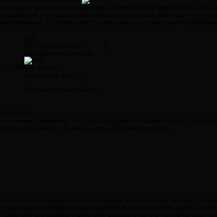
тоже может быть масса объяснений, и можно только предполагать, что э
подавляемой и не выраженной внутренней агрессии, либо еще что-то, о
м понимаешь, это сейчас просто мои домыслы, такие вещи прорабатыв
#44
23.07.2010 23:51:10
0
Неразделенная любовь
.12.2009
Что делать?
Как дальше быть??
Подскажите пожалуйста.
10 00:53:34
 что можно "проживать" во сне до трех дней. И самое главное, что дел
пытать эту технику, что бы не терять 1\3 жизни в пустую.
онять, что это очередной, пусть тяжёлый и болезненный, но урок, кот
его повторения на твоём жизненном пути! А для этого необходимо сдел
Какие они, эти выводы и действия, можешь ответить только ты сам, тол