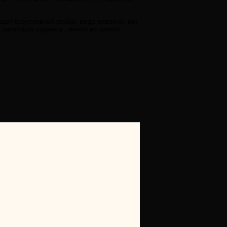
щей безусловной любви, когда неважно, как
 научиться отдавать, ничего не требуя