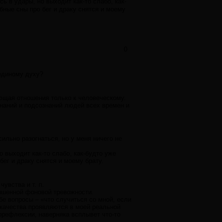
ь в удары, но выходит как-то слабо, как-
ные сны про бег и драку снятся и моему
0
 единому духу?
еющая отношения только к человеческому.
знаний и подсознаний людей всех времен и
сильно разогнаться, но у меня ничего не
о выходит как-то слабо, как-будто уже
бег и драку снятся и моему брату.
увства и т. п.
вышенной фоновой тревожности.
бе вопросы – «что случиться со мной, если
и качества проявляются в моей реальной
орефлексии, наверняка всплывет что-то