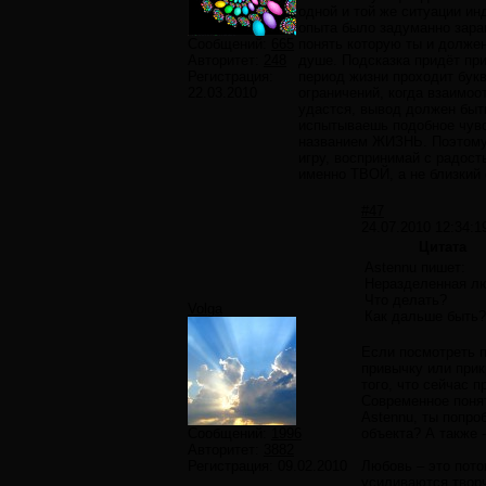
одной и той же ситуации ин
опыта было задуманно зара
Сообщений:
665
понять которую ты и должен
Авторитет:
248
душе. Подсказка придёт при
Регистрация:
период жизни проходит букв
22.03.2010
ограничений, когда взаимоо
удастся, вывод должен быт
испытываешь подобное чувс
названием ЖИЗНЬ. Поэтому 
игру, воспринимай с радос
именно ТВОЙ, а не близкий 
#47
24.07.2010 12:34:1
Цитата
Astennu пишет:
Неразделенная л
Что делать?
Volga
Как дальше быть?
Если посмотреть 
привычку или при
того, что сейчас 
Современное поня
Astennu, ты попро
Сообщений:
1996
объекта? А также 
Авторитет:
3882
Регистрация:
09.02.2010
Любовь – это пото
усиливаются творч