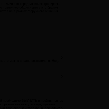
то – либо это «продолжение» тренировки,
бусловленное общими для вас с братом
аются не в рамках форумного общения.
0
ать это можно вполне сознательно. Надо
0
орый необходимо ВЫУЧИТЬ и пройти, причём
ать правильные выводы и предпринять
ько твоё сердце и твоя душа, поскольку в