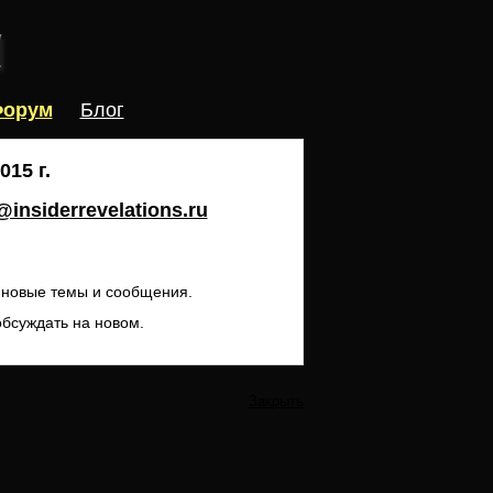
орум
Блог
15 г.
insiderrevelations.ru
ь новые темы и сообщения.
обсуждать на новом.
Закрыть