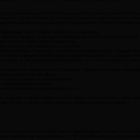
з сон с коллективным бессознательным может поражать фантастичностью
м во сне, где он сообщил ей, что умер, и было это через несколько часо
мер полевой почты сына, накануне отправленного на войну в Афганиста
новидений, то это полезно делать по ассоциациям.
 крокодил на двух ногах, бросающийся на маленького мальчика в синих
крокодиловая кожа=сумочка тёщи=тёща,
детства=детство, беззаботность, легкость.
нной ситуации и выясняем, что человек внутренне сильно страдает от д
а человек хороший и вообще мама любимой женщины. Т. е. сознание эту
ть в жизни, а там какое-никакое равновесие), а сон и сигнализирует о р
ных символов, которые в снах обозначают определенные вещи, наприме
ционально-чувственная сфера;
, но может означать и трансформацию;
энергетического состояния;
 «не Я», символы входа и выхода, ну и т. п.
то, конечно, с одной стороны, полный бред, с другой стороны – если чел
ерек, то сны он может начать видеть в символах данного сонника.
ательное какое-то отношение имеет к мировой душе, это одно и тоже? 
ых символов нет бега, погони и т.п.? Я часто бегу во сне: хочу очень с