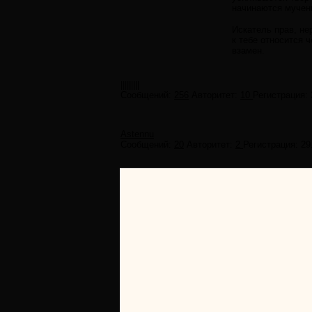
начинаются муче
Искатель прав, не
к тебе относится 
взамен.
|||||||||
Сообщений:
256
Авторитет:
10
Регистрация:
Astennu
Сообщений:
20
Авторитет:
2
Регистрация:
29