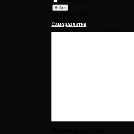
Запомнить меня
Напомнить пароль
Войти
Саморазвитие
Страницы:
Пред.
1
2
3
4
5
...
13
След.
Помощь клуба