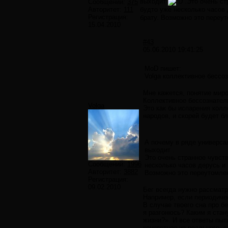
выходит
.Это очень ст
Сообщений:
375
Авторитет:
111
будто уже несколько часов 
Регистрация:
брату. Возможно это переут
15.04.2010
#43
05.06.2010 19:41:25
MoD пишет:
Volga коллективное бессо
Мне кажется, понятие мир
Коллективное бессознатель
Volga
Это как бы испарения колл
народов, и скорей будет б
А почему в ряде универсал
выходит .
Это очень странное чувств
Сообщений:
1996
несколько часов дерусь и 
Авторитет:
3882
Возможно это переутомлен
Регистрация:
09.02.2010
Бег всегда нужно рассматри
Например, если периодичес
В случае твоего сна про б
я разгонюсь? Каким я стан
жизни?». И все ответы пыт
конкретное из реального, 