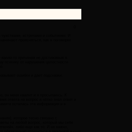
0
и чувствами, встречами и событиями. И
начинают проясняться, как в поговорке
 каким-то причинам не достижимые в
шу психику от нарушения целостности
о.
казывает ошибки и дает подсказки.
но, он меня хвалит и я просыпаюсь. К
емя ответа на вопрос я чётко знал ответ и
 памяти осталась эта информация и в
ания), которое тесно связано с
тветы на любой вопрос, который мы себе
телей», либо еще как то. И не важно,
это обязательно отразиться в реальной жизни