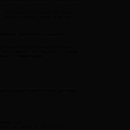
 тем и контактов. Например, моя соседка
в после его реальной смерти. А другая
н.
 шортиках. При подборе ассоциаций
авления тещи, хотя сам себе в этом не
 инфо отвергало, как «опасную» (с этим же
еальном положении вещей.
р:
овек серьезно относится к этим трактовкам,
0
единому духу?
ильно разогнаться, но у меня ничего не