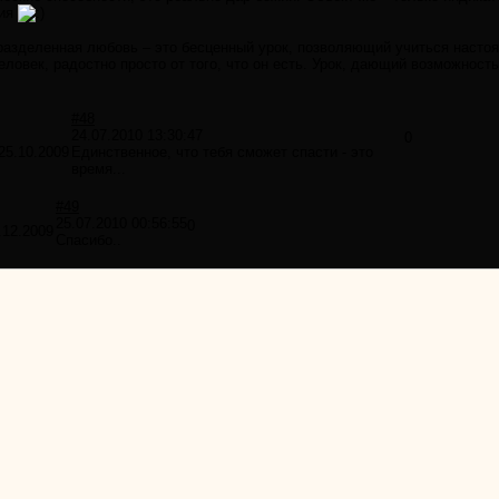
ния
разделенная любовь – это бесценный урок, позволяющий учиться настоя
человек, радостно просто от того, что он есть. Урок, дающий возможность
#48
24.07.2010 13:30:47
0
25.10.2009
Единственное, что тебя сможет спасти - это
время...
#49
25.07.2010 00:56:55
0
.12.2009
Спасибо..