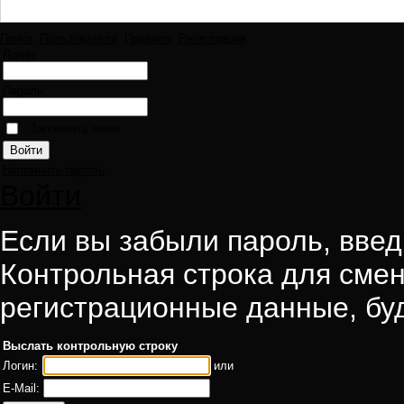
Поиск
Пользователи
Правила
Регистрация
Логин:
Пароль:
Запомнить меня
Напомнить пароль
Войти
Если вы забыли пароль, введи
Контрольная строка для смен
регистрационные данные, буд
Выслать контрольную строку
Логин:
или
E-Mail: