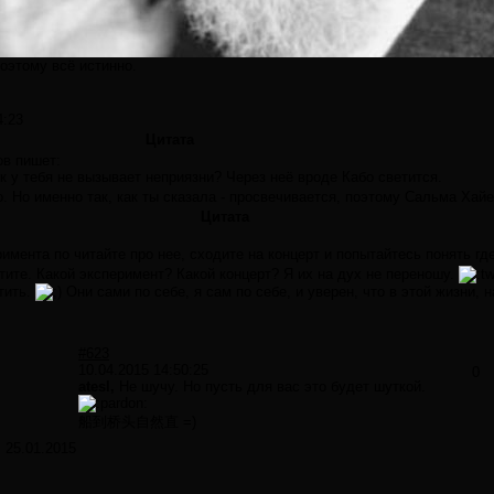
поэтому всё истинно.
4:23
Цитата
ов пишет:
 у тебя не вызывает неприязни? Через неё вроде Кабо светится.
. Но именно так, как ты сказала - просвечивается, поэтому Сальма Хайек
Цитата
имента по читайте про нее, сходите на концерт и попытайтесь понять гд
тите. Какой эксперимент? Какой концерт? Я их на дух не переношу.
тить.
Они сами по себе, я сам по себе, и уверен, что в этой жизни, 
#623
10.04.2015 14:50:25
0
atesl,
Не шучу. Но пусть для вас это будет шуткой.
船到桥头自然直 =)
:
25.01.2015