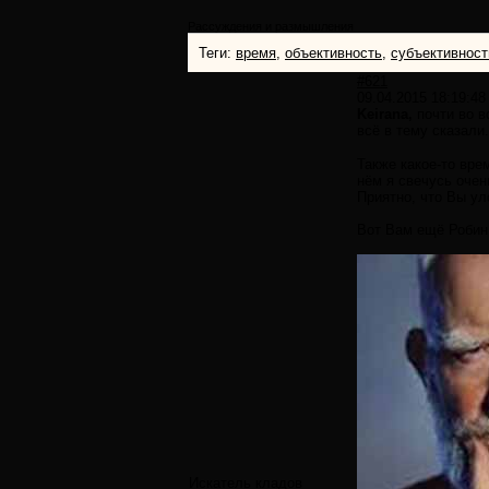
Рассуждения и размышления
Теги:
время
,
объективность
,
субъективност
#621
09.04.2015 18:19:48
Keirana,
почти во в
всё в тему сказали
Также какое-то вре
нём я свечусь очен
Приятно, что Вы ул
Вот Вам ещё Робин
Искатель кладов