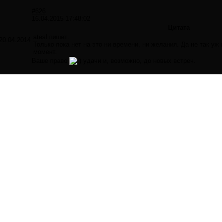
#626
16.04.2015 17:48:02
Цитата
atesl пишет:
20.04.2014
Только пока нет на это ни времени, ни желания. Да не так уж
момент.
Ваше право
удачи и, возможно, до новых встреч.