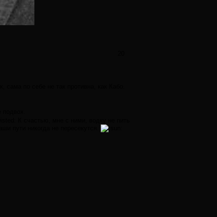
20
, сама по себе не так противна, как Кабо.
е подвох.
К счастью, мне с ними, водку не пить
наши пути никогда не пересекутся.