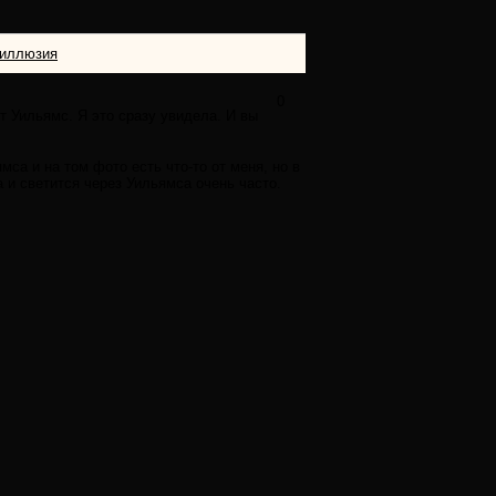
иллюзия
0
т Уильямс. Я это сразу увидела. И вы
са и на том фото есть что-то от меня, но в
 и светится через Уильямса очень часто.