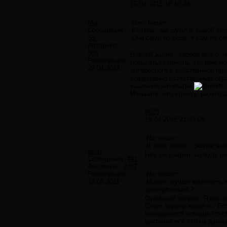
15.04.2015 18:10:34
Nur
atesl пишет:
Сообщений:
Keirana , вы шутите. Какой эк
56
Они сами по себе, я сам по се
Авторитет:
585
В этой жизни
- скорее всего, 
Регистрация:
попытаться понять, что именно
20.04.2014
интересного в собственной пр
совершенно естественным образ
взаимной антипатии
Извините, что влезла, не мог
#625
15.04.2015 21:37:06
Nur пишет:
В этой жизни - скорее вс
atesl
Нет, не уверен, но буду 
Сообщений:
491
Авторитет:
2302
Регистрация:
Nur пишет:
13.05.2011
Может, лучше заглянуть в
анти-резонанс?
Отличный вопрос. Я его с
Стоит барьер какой-то. Ес
понадобится помощь со ст
критично всё это на данн