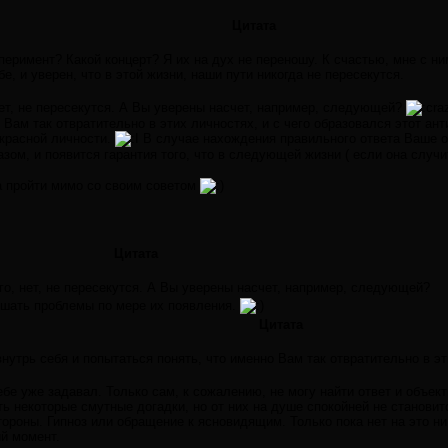
Цитата
сперимент? Какой концерт? Я их на дух не переношу. К счастью, мне с ним
бе, и уверен, что в этой жизни, наши пути никогда не пересекутся.
нет, не пересекутся. А Вы уверены насчет, например, следующей?
 Вам так отвратительно в этих личностях, и с чего образовался этот ан
екрасной личности.
В случае нахождения правильного ответа Ваше от
ом, и появится гарантия того, что в следующей жизни ( если она случи
ла пройти мимо со своим советом
Цитата
его, нет, не пересекутся. А Вы уверены насчет, например, следующей?
решать проблемы по мере их появления.
Цитата
нутрь себя и попытаться понять, что именно Вам так отвратительно в эт
ебе уже задавал. Только сам, к сожалению, не могу найти ответ и объе
ть некоторые смутные догадки, но от них на душе спокойней не становит
ороны. Гипноз или обращение к ясновидящим. Только пока нет на это ни 
ый момент.