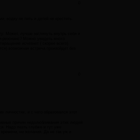
0
и, водку не пить и детей не крестить.
Может, лучше заглянуть внутрь себя и
ти-резонанс? Можно увидеть много
вращение исчезнет ( скорее всего)
тся) возможная встреча произойдет без
0
их личностях, и с чего образовался этот
ктивных причин недолюбливания этих людей.
ся. Надо лезть глубже и тут уже
времени, ни желания. Да не так уж и