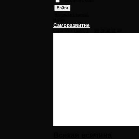
Запомнить меня
Напомнить пароль
Войти
Саморазвитие
Страницы:
Пред.
1
...
28
29
30
31
32
Всякая всячина