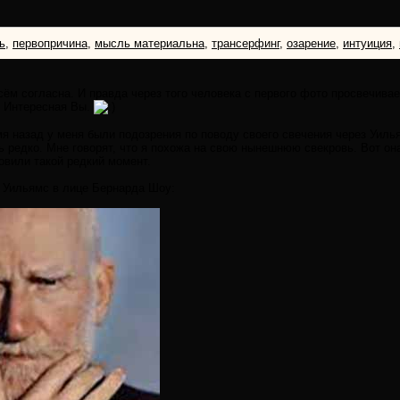
ь
,
первопричина
,
мысль материальна
,
трансерфинг
,
озарение
,
интуиция
,
сём согласна. И правда через того человека с первого фото просвечивае
. Интересная Вы.
мя назад у меня были подозрения по поводу своего свечения через Уильям
ь редко. Мне говорят, что я похожа на свою нынешнюю свекровь. Вот она
овили такой редкий момент.
 Уильямс в лице Бернарда Шоу: