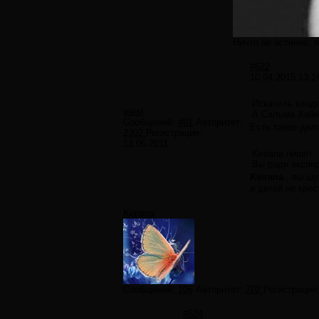
Ничто не истинно, 
#622
10.04.2015 13:1
Искатель клад
atesl
А Сальма Хайек
Сообщений:
491
Авторитет:
Есть такое дело
2302
Регистрация:
13.05.2011
Keirana пишет:
Вы ради экспер
Keirana
, вы шу
и детей не крес
Keirana
Сообщений:
106
Авторитет:
702
Регистрация
#624