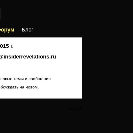
орум
Блог
15 г.
insiderrevelations.ru
ь новые темы и сообщения.
обсуждать на новом.
Закрыть