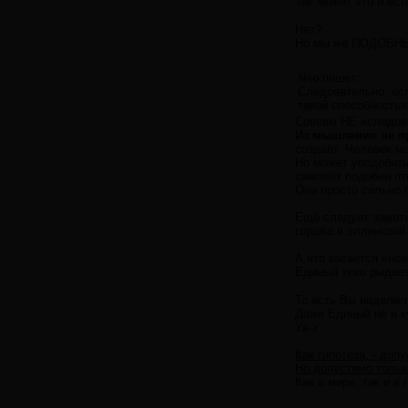
Так может это и ес
Нет?
Но мы же ПОДОБН
Neo пишет:
Следовательно, есл
такой способностью
Совсем НЕ «следов
Из мышления не пр
создаёт. Человек м
Но может уподобить
самолёт подобен пт
Они просто сильно 
Ещё следует замети
горшка и эллинской 
А что касается «ново
Единый тихо рыдает (
То есть Вы наделил
Даже Единый не в к
Уа-х...
Как гипотеза, - доп
Но допустимо только
Как в мире, так и в 