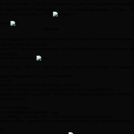
и, если человек - это часть Единого или даже сам Единый в миниатюре
е предположение? Даже дело не в том, «откуда дровишки», а в том, - о
ый.... в миниатюре.....(???)
лись?
Цитата
 присущи все способности Единого, пусть даже и в ограниченном разме
 гранату Вам обратно, Neo.
ым»!!! Не Вам, и не мне решать, что Ему «дОлжно», и что «дОлжно» на
жет быть»
.
росто не случилось.
собностей», - Вы тоже «загнули». Даже с наличием оговорки «ограниченнос
виду утверждение о «подобии божием»?
ть, что:
диного, и уж тем более Абсолюта, - различны.
- о ком\чём идёт речь, и с кем\ в чём мы тут «уподобляемся».
 подобии именно мышления... То следует обратить внимание на тот факт,
 «научно» факт.
актный примеры.
», что вошедший человек, - враг.
ку пловца, - «думая», что … «эк сколько тут мясца плывёт!»
чки на хвост, «думая», что это именно то место, куда необходимо засу
Т».