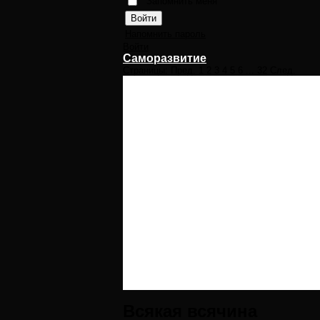
Запомнить меня
Напомнить пароль
Войти
Саморазвитие
Страницы:
Пред.
1
2
3
4
5
6
...
32
След.
Всякая всячина