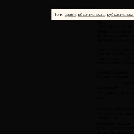
Рассуждения и размышления
Теги:
время
,
объективность
,
субъективност
#61
10.08.2013 14:51:08
Очень часто бывает
потом в одной из «
считающиеся «абсо
Для чего это делае
Для того, чтобы до
торжествует..... Ин
Истина? Или «право
На вопрос atesl-a И
И здесь открывает 
Цита
Neo пишет:
А Единый что-то со
ответ:
Искатель кладов п
Всё, что есть - пр
создано им.
Искателю кладов
,
ИК расширяет ответ
он мог бы разверн