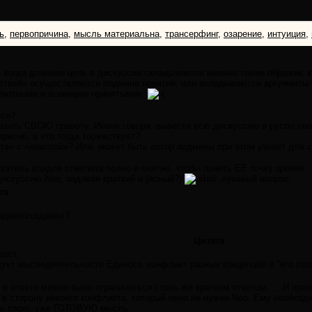
ь
,
первопричина
,
мысль материальна
,
трансерфинг
,
озарение
,
интуиция
,
, когда длинная цепь в дискуссии складывается именно таким образом, 
ветвей» осуществляется подмена понятия, или вкладываются аргументы
лютными и всемерно принятыми».
тся?
казать СВОЮ правоту. Иначе говоря, вывести всю дискуссию в русло св
тересно, а что тогда торжествует?
та» с «левотой»? Или, может быть автор подмены при этом узнаёт для 
скатель кладов ответила полно и внятно, чтобы понять ЕЁ точку зрения.
дискуссию Neo, задавая краткий и (ясный?)
лукавый вопрос:
та
здает/создавал?
Цитата
ишет:
одукт мыследеятельности Единого, конфликт разных концепций в "его гол
 - в ответе можно было ограничиться столь же кратким ответом..... И пр
 в сторону некоего конфликта, который явно не нужен Neo. Ему необходи
уть свою, уже ГОТОВУЮ мысль.