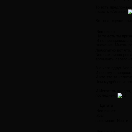
То есть предложенн
сказать «Аминь».
Вот она, «цеплялоч
Neo пишет:
Ну то есть ты приз
И не принципиально
значения. Мысль ра
Любопытно вот что.
Neo сам лично реша
аргументы своего «
А с чего вдруг Neo
И почему в вопросе
И что это за «плот
Чем мудрёнее излож
И Искатель кладов, 
последнем.
Цитата
Neo пишет:
Ура!
восклицает Neo, и 
Neo пишет: