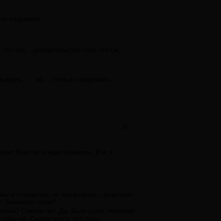
-то созданное.
Это что, - доказательство того, что Он, -
рать,..... ой.... столько «подобий»....
0
начит Вам так и надо понимать. И я, в
ь и стараетесь не напортачить - результат
. Замечали такое?
изнь? Совсем нет. Да, было дело, портачил
 событий. Скорее всего, это было