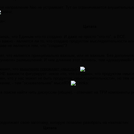
ое направление Neo не устраивает. Тут он ограничивается внушительны
ка»:
Цитата
наешь, что Единым что-то создано. И даже не просто "что-то", а ВСЕ.
 важно - является ли то, что создано продуктом мыследеятельности или
зве не является тем, что "создано"?
ет, что является принципиально важным, или не важным. Без дополните
туннеля» размышлений. И чем длиннее этот туннель, тем «доказуемей
 решил, что
мышление порождает «мысль»
?
 НЕ важности фигурирует: некое «то, что создано», что продуктом «мысл
ное», что у нас может не быть продуктом «мыследеятельности», но тем 
ение, - тем "основательнее" мыслЯ?!
rinks:
в поиске найти нить дискуссии (общее), - отвечает на ТРИ компоненты р
продолжает свою заготовку, которую позволю разобрать на «запчасти»:
Цитата