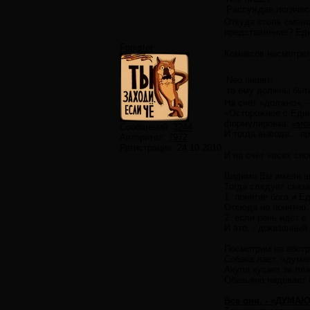
Рассуждая логическ
Откуда столь смело
представление? Един
Forester
Комиксов насмотре
Neo пишет:
то ему должны быть
На счёт «должно», -
«Осторожнее с Един
формулировка:
«мо
Сообщений:
3244
И тогда вывода... п
Авторитет:
7972
Регистрация:
24.10.2010
И на счёт «всех спо
Видимо Вы имели в
Тогда следует сказа
1. понятие бога и Е
Отсюда не понятно, 
2. если речь идёт о
И это, - доказанный
Посмотрим на абстр
Собака лает, «думая
Акула кусает за ляж
Обезьяна надевает о
Все они, - «ДУМАЮ