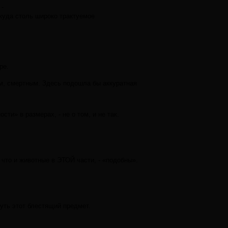
 -
ткуда столь широко трактуемое
ре.
м, смертным. Здесь подошла бы аккуратная
ти» в размерах, - не о том, и не так.
 что и животные в ЭТОЙ части, - «подобны».
нуть этот блестящий предмет.