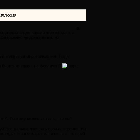
иллюзия
40
когда мысль для начала «ветвиться», а
 совершенно не доказуемые, но
оей концепции миропонимания. Тогда
себя что-то новое, необходимое?
ове". Поэтому можно сказать, что всё
обуй Neo дальше проявить свои намерения. Но
ма другая зацепка, отталкиваясь от которой