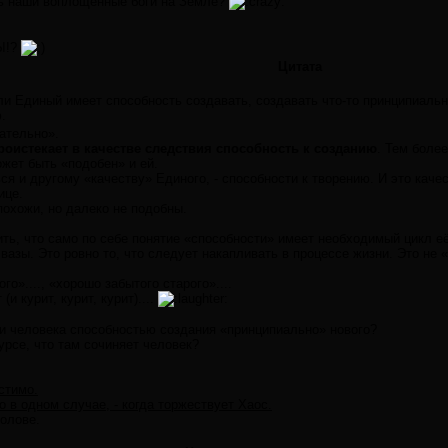
ть наши воплощённые боги на Земле?
Ы!?
Цитата
и Единый имеет способность создавать, создавать что-то принципиальн
.
ательно».
оистекает в качестве следствия способность к созданию
. Тем более
ожет быть «подобен» и ей.
ся и другому «качеству» Единого, - способности к творению. И это каче
ице.
похожи, но далеко не подобны.
ть, что само по себе понятие «способности» имеет необходимый цикл её
вазы. Это ровно то, что следует накапливать в процессе жизни. Это не 
го»...., «хорошо забытого старого»....
и курит, курит, курит)....
и человека способностью создания «принципиально» нового?
урсе, что там сочиняет человек?
устимо.
 в одном случае, - когда торжествует Хаос.
голове.