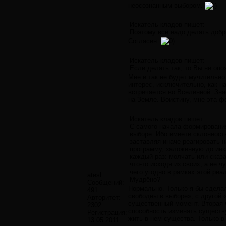
неосознанным выбором.
Искатель кладов пишет:
Поэтому всё надо делать добро
Согласен.
Искатель кладов пишет:
Если делать так, то Вы не опо
Мне и так не будет мучительно
интерес, исключительно, как н
встречается во Вселенной. Зна
на Земле. Воистину, мне эта 
Искатель кладов пишет:
С самого начала формирования
выборе. Ибо имеете склонность
заставляя иначе реагировать 
программу, заложенную до инк
каждый раз: молчать или сказат
что-то исходя из своих, а не 
чего угодно в рамках этой реа
atesl
Мудрёно?
Сообщений:
Нормально. Только я бы сделал
491
свободны в выборе», с другой 
Авторитет:
существенный момент. Вторая ч
2302
способность изменять существ
Регистрация:
жить в нем существа. Только в
13.05.2011