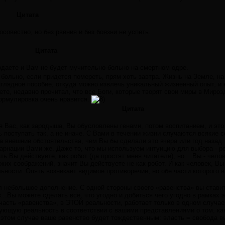
Цитата
совестно, но без рвения и без боязни не успеть.
Цитата
здаете и Вам не будет мучительно больно на смертном одре.
 больно, если придется помереть, прям хоть завтра. Жизнь на Земле, н
аглядное пособие, откуда можно извлечь уникальный жизненный опыт, и 
ете, недавно прочитал, что все Боги, которые творят свои миры в Миро
формулировка очень нравится.
Цитата
 Вас, как зародыша, Вы обусловлены генами, потом воспитанием, и это 
 поступать так, а не иначе. С Вами в течении жизни случаются всякие 
на внешние обстоятельства, чем Вы бы сделали это вчера или год назад
арнации Вами же. Даже то, что мы используем интуицию для выбора - р
ь Вы действуете, как робот (да простят меня читатели), но... Вы - чело
чужих соображений, значит Вы действуете не как робот. И как человек, В
льности. Опять возникает видимое противоречие, но обе части которого 
 небольшое дополнение. С одной стороны своего «равенства» вы ставите 
«...Вы можете сделать всё, что угодно и добиться чего угодно в рамках 
асть «равенства», в ЭТОЙ реальности, работает только в одном случае
ующую реальность в соответствии с вашими представлениями о том, ка
 этом случае ваше равенство будет тождественным: власть = свобода в