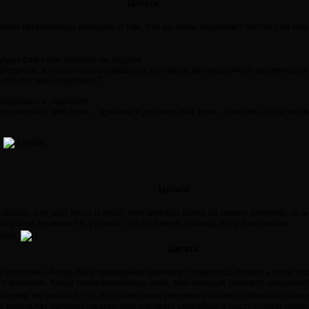
Цитата
льно неправильно говорить о том, что он лишь открывает что-то уже кем
».
думал сам себе пингвин на льдине.
придумал, и только что отправился в сторону юго-восточной оконечности. 
г, или что мы «подобны»?
«подобны» и подходит.
ртикально, оба двое, - думаем и делаем, оба двое, - пищим, когда хотим ж
.
Цитата
ворит, что мой текст и текст того блогера почти не имеют отличий, то з
опросов не имею.Но уточню, что для меня разница есть и не малая.
ешим.
Цитата
щё дополню. Когда Вы с праведным рвением стараетесь прожить свою жизн
о желания. Когда поторапливаешь себя, всё выходит шиворот навыворот
почему вы решили, что я с праведным рвением стараюсь прожить свою ж
 не результат поторапливания или желания скорейшего наступления неких