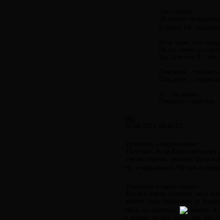
Neo пишет:
И значит принципиа
И опять НЕ «значит
Я не знаю, что при
Но он точно что-то 
бог, или что Я, - бо
Пожалуй, - только 
Оба двое, - ходим ве
Я, - «в шоке»....
Пингвин, - мой бох..
#62
10.08.2013 19:40:21
Искатель кладов пишет:
Поэтому, если Ваша интуиция го
таком случае, умываю руки и в
Ну, и чудненько! На том и пор
Искатель кладов пишет:
Вы всё верно сказали, но я е
может быть обратным от Вашег
Не-а, не замечал.
А 
в жизни, не без этого. Но, это