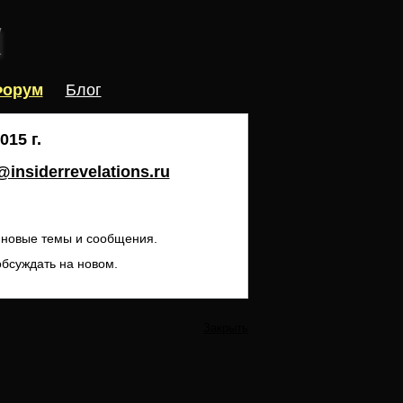
орум
Блог
15 г.
insiderrevelations.ru
ь новые темы и сообщения.
обсуждать на новом.
Закрыть