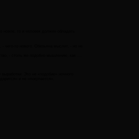
о новое, то и человек должен обладать
, - чего-то нового. Обезьяна мыслит, - но не
ство, - столь же подобно мышлению, как ….
 выработки. Это не «подобие» ночного
«дарится» и не «покупается».