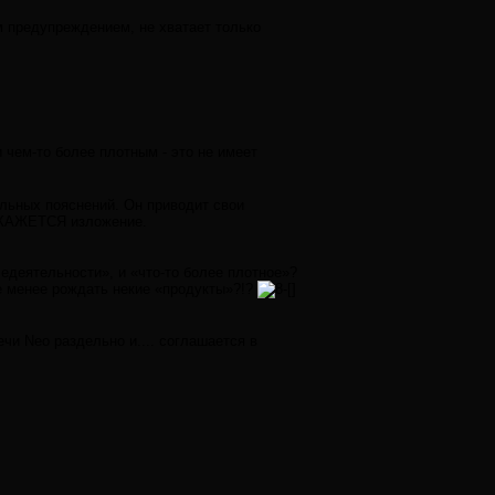
м предупреждением, не хватает только
 чем-то более плотным - это не имеет
льных пояснений. Он приводит свои
» КАЖЕТСЯ изложение.
едеятельности», и «что-то более плотное»?
не менее рождать некие «продукты»?!?
ечи Neo раздельно и.... соглашается в