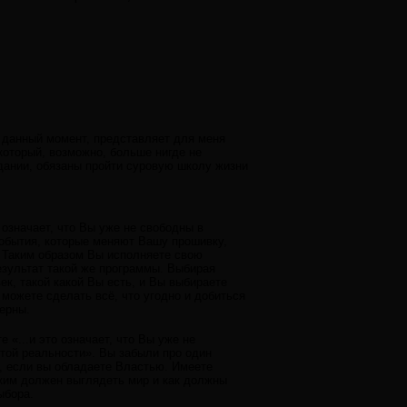
а данный момент, представляет для меня
который, возможно, больше нигде не
здании, обязаны пройти суровую школу жизни
означает, что Вы уже не свободны в
события, которые меняют Вашу прошивку,
. Таким образом Вы исполняете свою
езультат такой же программы. Выбирая
век, такой какой Вы есть, и Вы выбираете
ы можете сделать всё, что угодно и добиться
верны.
«...и это означает, что Вы уже не
этой реальности». Вы забыли про один
, если вы обладаете Властью. Имеете
ким должен выглядеть мир и как должны
ыбора.