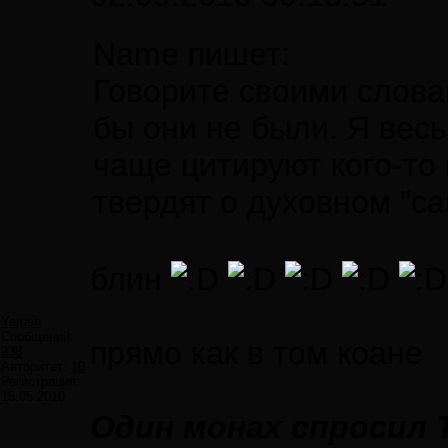
Name пишет:
Говорите своими слова
бы они не были. Я вес
чаще цитируют кого-то 
твердят о духовном "с
блин
Yarosh
Сообщений:
прямо как в том коане
338
Авторитет:
10
Регистрация:
15.05.2010
Один монах спросил 