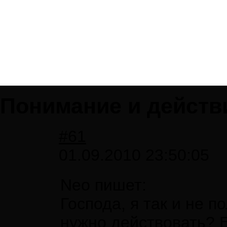
Понимание и действ
#61
01.09.2010 23:50:05
Neo пишет:
Господа, я так и не п
нужно действовать? Е