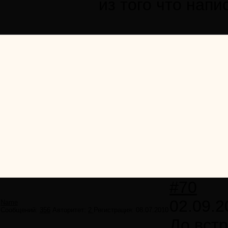
из того что напи
#70
02.09.2
Name
Сообщений:
356
Авторитет:
2
Регистрация:
08.07.2010
До вст