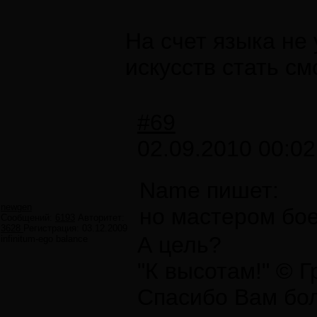
На счет языка не
искусств стать смо
#69
02.09.2010 00:02
Name пишет:
newgen
но мастером бое
Сообщений:
6193
Авторитет:
3628
Регистрация:
03.12.2009
А цель?
infinitum-ego balance
"К высотам!" © 
Спасибо Вам бол