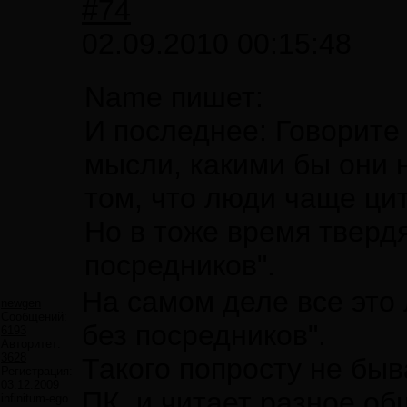
#74
02.09.2010 00:15:48
Name пишет:
И последнее: Говорите
мысли, какими бы они 
том, что люди чаще цит
Но в тоже время тверд
посредников".
На самом деле все это
newgen
Сообщений:
без посредников".
6193
Авторитет:
3628
Такого попросту не быв
Регистрация:
03.12.2009
ПК, и читает разное,об
infinitum-ego