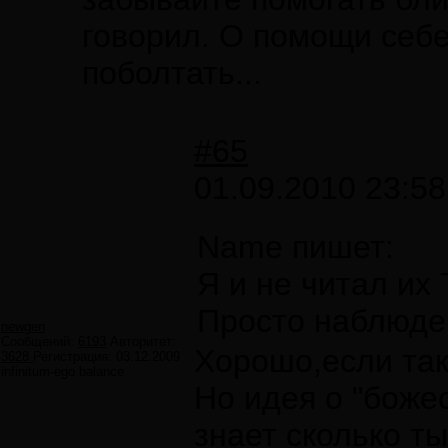
говорил. О помощи себе
поболтать...
#65
01.09.2010 23:58
Name пишет:
Я и не читал их 
Просто наблюден
newgen
Сообщений:
6193
Авторитет:
Хорошо,если так.
3628
Регистрация:
03.12.2009
infinitum-ego balance
Но идея о "боже
знает сколько т