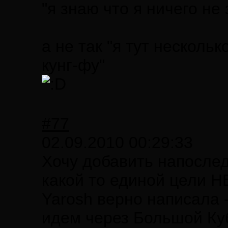
"я знаю что я ничего не
а не так "я тут несколь
кунг-фу"
#77
02.09.2010 00:29:33
Хочу добавить напосле
какой то единой цели Н
Yarosh верно написала 
идем через Большой Ку