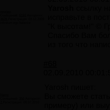
Yarosh
ccылку на
newgen
исправьте в пос
Сообщений:
6193
Авторитет:
3628
Регистрация:
03.12.2009
infinitum-ego balance
"К высотам!" © 
Спасибо Вам бол
из того что напи
#68
02.09.2010 00:01:
Yarosh пишет:
Вы сможете стать
Name
Сообщений:
356
Авторитет:
2
Регистрация:
08.07.2010
примеру) или выу