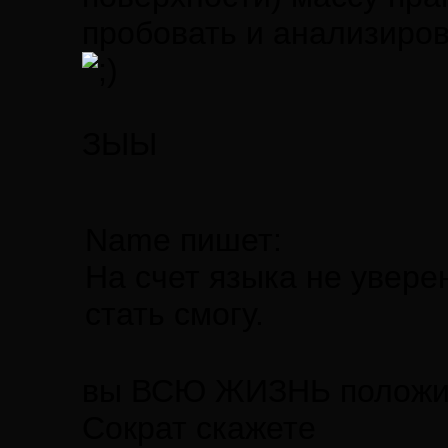
пробовать и анализиров
ЗЫЫ
Name пишет:
На счет языка не увере
стать смогу.
вы ВСЮ ЖИЗНЬ положите
Сократ скажете