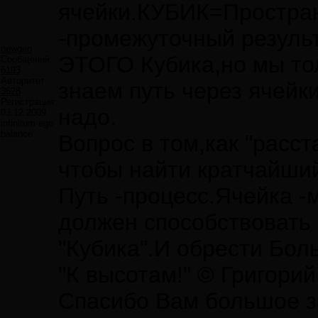
ячейки.КУБИК=Простран
-промежуточный резуль
newgen
ЭТОГО Кубика,но мы то
Сообщений:
6193
Авторитет:
знаем путь через ячейки
3628
Регистрация:
надо.
03.12.2009
infinitum-ego
balance
Вопрос в том,как "расст
чтобы найти кратчайший
Путь -процесс.Ячейка -
должен способствоват
"Кубика".И обрести Бол
"К высотам!" © Григори
Спасибо Вам большое за