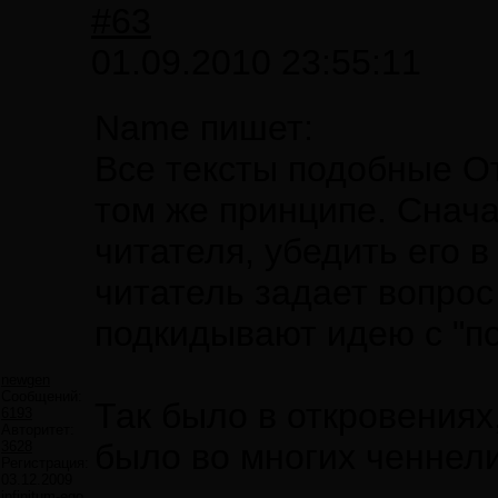
#63
01.09.2010 23:55:11
Name пишет:
Все тексты подобные О
том же принципе. Снач
читателя, убедить его 
читатель задает вопрос
подкидывают идею с "по
newgen
Сообщений:
Так было в откровениях
6193
Авторитет:
было во многих ченнели
3628
Регистрация:
03.12.2009
infinitum-ego