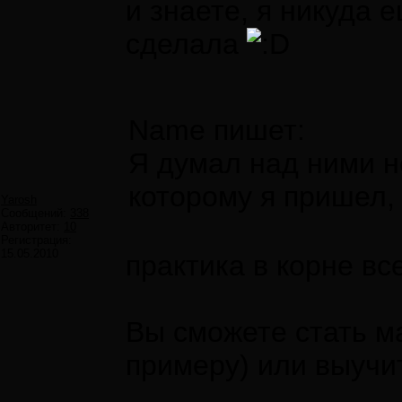
и знаете, я никуда 
сделала
Name пишет:
Я думал над ними н
которому я пришел,
Yarosh
Сообщений:
338
Авторитет:
10
Регистрация:
15.05.2010
практика в корне вс
Вы сможете стать м
примеру) или выучит