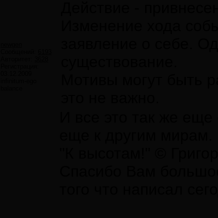
Действие - привнесен
Изменение хода собы
заявление о себе. Од
newgen
Сообщений:
6193
существование.
Авторитет:
3628
Регистрация:
03.12.2009
Мотивы могут быть р
infinitum-ego
balance
это не важно.
И все это так же ещ
еще к другим мирам.
"К высотам!" © Григо
Спасибо Вам большое 
того что написал сег