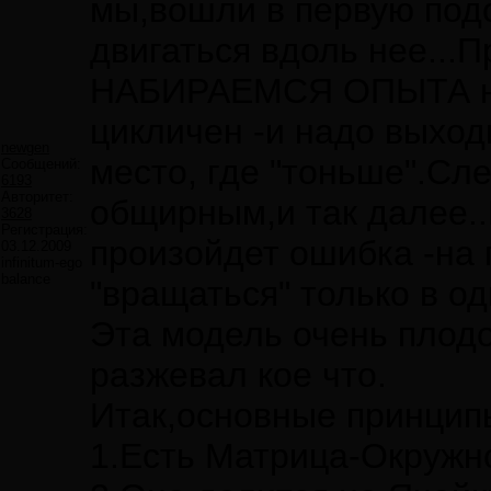
мы,вошли в первую под
двигаться вдоль нее..
НАБИРАЕМСЯ ОПЫТА на 
цикличен -и надо выход
newgen
место, где "тоньше".Сл
Сообщений:
6193
Авторитет:
общирным,и так далее..
3628
Регистрация:
произойдет ошибка -на
03.12.2009
infinitum-ego
balance
"вращаться" только в о
Эта модель очень плодо
разжевал кое что.
Итак,основные принцип
1.Есть Матрица-Окружн