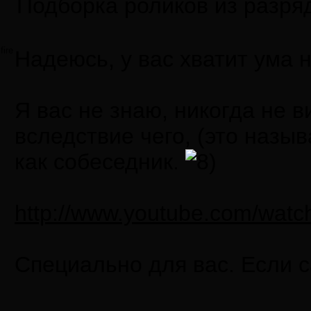
Подборка роликов из разря
fire
Надеюсь, у вас хватит ума 
Я вас не знаю, никогда не 
вследствие чего, (это назы
как собеседник.
http://www.youtube.com/wa
Специально для вас. Если с