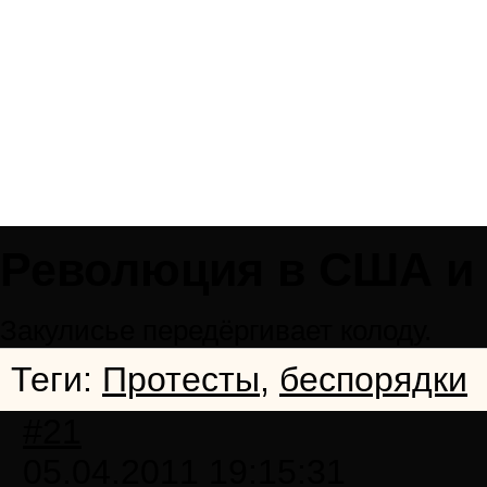
Революция в США и 
Закулисье передёргивает колоду.
Теги:
Протесты
,
беспорядки
#21
05.04.2011 19:15:31