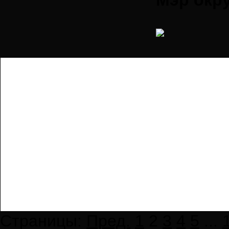
Мэр окру
Страницы:
Пред.
1
2
3
4
5
...