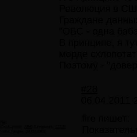
Революция в США
Граждане данных
"ОБС - одна баба 
В принципе, я т
морде схлопота
Поэтому - "довер
#28
06.04.2011 
fire пишет:
Neo
Показатель
Сообщений:
7859
Авторитет:
12297
Регистрация:
30.09.2009