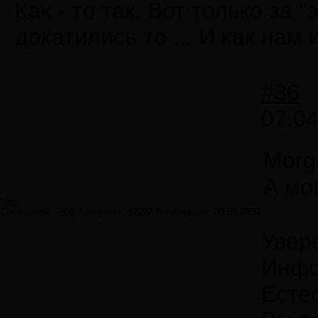
Как - то так. Вот только за
докатились то ... И как нам
#36
07.04
Morg
А мог
Neo
Сообщений:
7859
Авторитет:
12297
Регистрация:
30.09.2009
Увере
Инфо
Есте