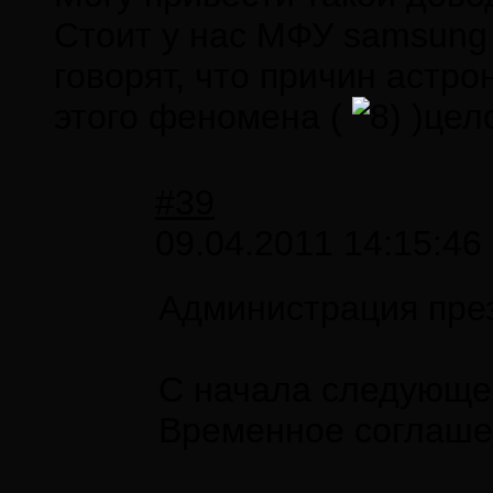
Стоит у нас МФУ samsung 
говорят, что причин астр
этого феномена (
)цело
#39
09.04.2011 14:15:46
Администрация през
С начала следующей
Временное соглашен