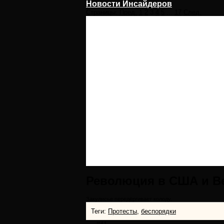
Новости Инсайдеров
Страницы:
Пред.
1
2
3
4
5
...
17
След.
Революция в США и В
Закулисье передёргивает колоду.
Теги:
Протесты
,
беспорядки