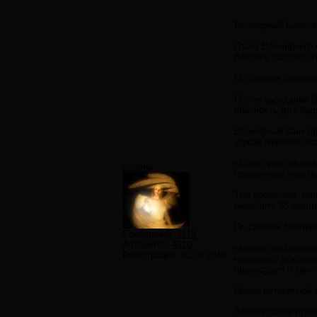
Всемирный Банк: м
Глава Всемирного 
Востоке создают у
По словам Зеллика
После заседаний В
опасность для бед
Всемирный банк пр
угрозу мировое эк
«Если цены на нефт
селена
процентных пункта 
Тем временем, мин
выделить 35 милл
По словам Зеллика
Сообщений:
2115
Авторитет:
4310
«Кризис на Ближне
Регистрация:
01.03.2010
недавнего доклада
правосудия и заня
Новое потерянной 
Зеллик также приз