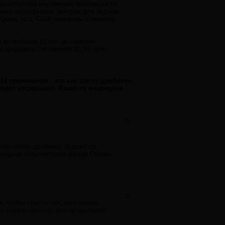
инистерства внутренней безопасности,
ьных медицинских центров для бедных,
Кроме того, США намерены сократить
в ближайшие 12 лет он намерен
о дефицита составляет $1,65 трлн.
14 триллионов - это как слону дробинка.
лядит несерьезно. Какая-то очередная
0
 как слону дробинка. И даже по
очередная популистская афера Обамы.
0
и, чтобы спасти тех, кого можно.
ет играть оркестр, все продолжают