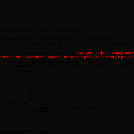
а
дународных отношений ЦК Компартии Греции
вухдневная Встреча Коммунистических и Рабочих партий Европы, органи
вропе и ответ коммунистов». Во встрече участвовали 38 партий из 31 е
и Папарига, в котором она подчеркнула: «
Сегодня, на фоне непрерывной
ли и усилия борющихся народов, во главе с рабочим классом, к рабоче
ерет парламент, представляющий интересы рабочих и соответствующее п
 если не приступит к обобществлению основных средств производства, 
лю снизу доверху». ..."
#48
16.04.2011 20:52:24
0
Любопытный сайтик:
ция:
30.09.2009
Государственный долг США в реальном времени
http://usdebtclock.org/
7
у для размышления подброшу.