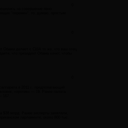
0
" решились на совершение явно
оящих "перемен", то, думаю, простым
0
ент Обама делает с США то же, что ваш отец
даете, что президент Обама хочет, чтобы
0
аппарата в 2011 г., предполагающий
еловек, «против» — 19. Ранее палата
— 167.
а $38 млрд. Ранее эксперты заявляли,
ериканском парламенте, около 800 тыс.