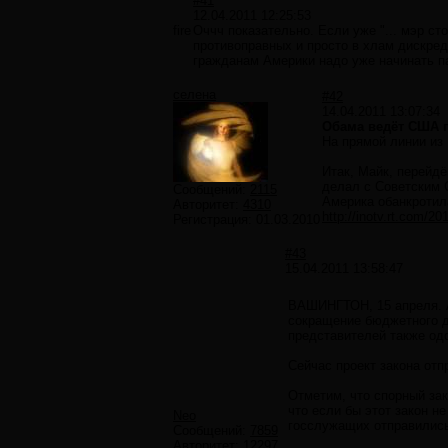
#41
12.04.2011 12:25:53
fire
Оччч показательно. Если уже "... мэр ст
противоправных и просто в хлам дискре
гражданам Америки надо уже начинать п
селена
#42
14.04.2011 13:07:34
Обама ведёт США 
На прямой линии из
Итак, Майк, перейдё
делал с Советским С
Сообщений:
2115
Америка обанкротила
Авторитет:
4310
http://inotv.rt.com/
Регистрация:
01.03.2010
#43
15.04.2011 13:58:47
ВАШИНГТОН, 15 апреля. А
сокращение бюджетного д
представителей также одо
Сейчас проект закона от
Отметим, что спорный за
что если бы этот закон н
Neo
госслужащих отправились
Сообщений:
7859
Авторитет:
12297