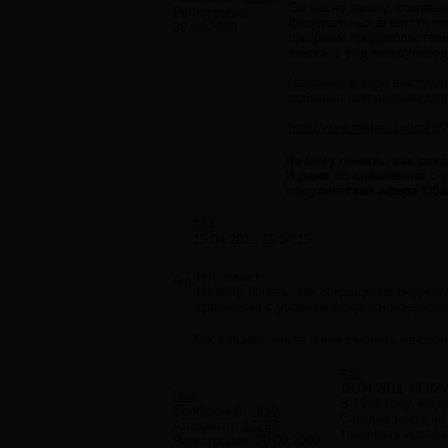
Согласно закону, сокраще
Регистрация:
федеральных агентств по
30.09.2009
программ продовольствен
взносы в ряд международ
Накануне в ходе выступл
добиться сокращения дефи
http://www.rosbalt.ru/main
Не могу понять, как сок
И даже по сравнению с у
популистская афера Об
#44
15.04.2011 15:34:15
Neo пишет:
fire
Не могу понять, как сокращение бюджета
сравнению с уровнем бюджетного дефицит
Как я понял, никто ничего менять не соб
#45
15.04.2011 19:32:
Neo
В 1912 году, ког
Сообщений:
7859
Сегодня никто не
Авторитет:
12297
танцевать и дела
Регистрация:
30.09.2009