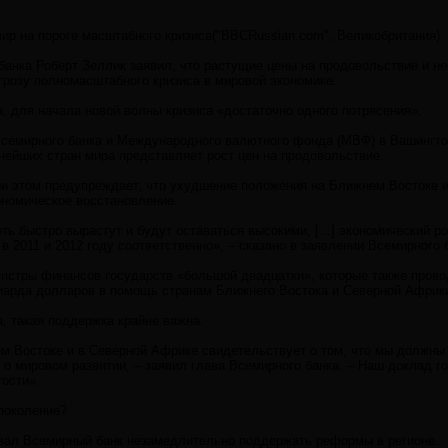
ир на пороге масштабного кризиса("BBCRussian.com", Великобритания)
банка Роберт Зеллик заявил, что растущие цены на продовольствие и н
грозу полномасштабного кризиса в мировой экономике.
, для начала новой волны кризиса «достаточно одного потрясения».
семирного банка и Международного валютного фонда (МВФ) в Вашингто
нейших стран мира представляет рост цен на продовольствие.
и этом предупреждает, что ухудшение положения на Ближнем Востоке и
ономическое восстановление.
ь быстро вырастут и будут оставаться высокими, [...] экономический ро
в 2011 и 2012 году соответственно», – сказано в заявлении Всемирного 
истры финансов государств «большой двадцатки», которые также пров
иарда долларов в помощь странам Ближнего Востока и Северной Африк
, такая поддержка крайне важна.
м Востоке и в Северной Африке свидетельствует о том, что мы должны 
 о мировом развитии, – заявил глава Всемирного банка. – Наш доклад г
тости».
поколение?
вал Всемирный банк незамедлительно поддержать реформы в регионе.