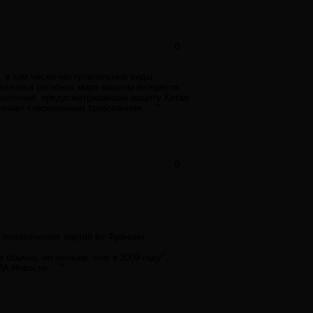
.
0
е, в том числе наступательные виды
азличных регионах мира защиты интересов
ополчения, предусматривавшая защиту Китая
вечает современным требованиям. ..."
0
 политических партий во Франции,
 обычно, но меньше, чем в 2009 году",
А Новости. ..."