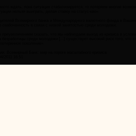
осто ждать, пока ситуация стабилизируется, то потеряем многие возмож
уации нельзя выиграть, делая ставку на статус-кво».
дителей Всемирного банка и Международного валютного фонда в Вашин
 озабоченность в связи с низкой занятостью среди молодежи.
 преувеличением сказать, что мы наблюдаем выход из кризиса в условия
а безработицы среди молодежи [...] существует высокий риск того, что 
потерянное поколение».
ии: Всемирный Банк: мир на пороге масштабного кризиса
4/2011 16:51