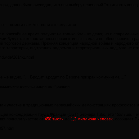
воря, давно было очевидно, что они выберут сценарий "оттягивать конец"
о ... помоги нам Бог, если это случится
ат в ближайшее время получат не только больше денег, но и современны
ними будут также поставлены перспективные задачи по обеспечению в р
ой торговой державы. Прежняя концепция народной войны и народного 
его территории, внутренних водоемов и территориальных вод, уже не от
ldwide/2814-1.html
сё же видно, "... Бродит, бродит по Европе призрак коммунизма ..."
вомайские демонстрации во Франции
няли участие в традиционных первомайских демонстрациях профсоюзов и
щей конфедерации труда Франции (CGT) Бернара Тибо, это "больше, чем
иях приняли участие от
450 тысяч
до
1,2 миллиона человек
, сообщает РИ
057.html