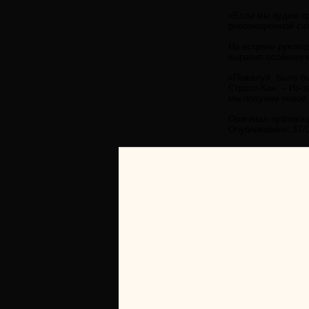
«Если мы будем пр
революционной сит
На встрече руково
выразил особенную
«Пожалуй, было бы
Стросс-Кан. – Из-з
мы получим новое 
Оригинал публикац
Опубликовано: 17/0