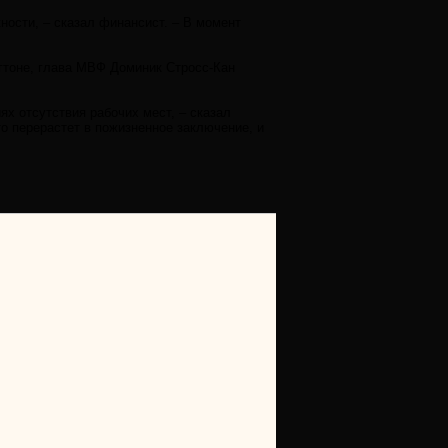
ности, – сказал финансист. – В момент
гтоне, глава МВФ Доминик Стросс-Кан
х отсутствия рабочих мест, – сказал
это перерастет в пожизненное заключение, и