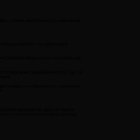
ефть, а также нестабильность на Ближнем
не Зеллик заявил, что наибольшую
 в Северной Африке может поставить под
ст в мире может замедлиться от 0,3 до 1,2
банка.
одят совещание в Вашингтоне, пообещали
и.
извлечь практические уроки из нашего
оворит о важности безопасности граждан,