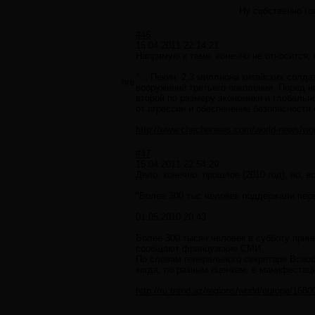
Ну собственно го
#46
15.04.2011 22:14:21
Напрямую к теме, конечно не относится, н
"... Пекин. 2,3 миллиона китайских солд
fire
вооружений третьего поколения. Перед 
второй по размеру экономики и глобальн
от агрессии и обеспечение безопасности 
http://www.chechenews.com/world-news/wor
#47
15.04.2011 22:54:29
Дело, конечно, прошлое (2010 год), но, в
"Более 300 тыс человек поддержали пер
01.05.2010 20:43
Более 300 тысяч человек в субботу при
сообщают французские СМИ.
По словам генерального секретаря Всеоб
когда, по разным оценкам, в манифестац
http://ru.trend.az/regions/world/europe/1680