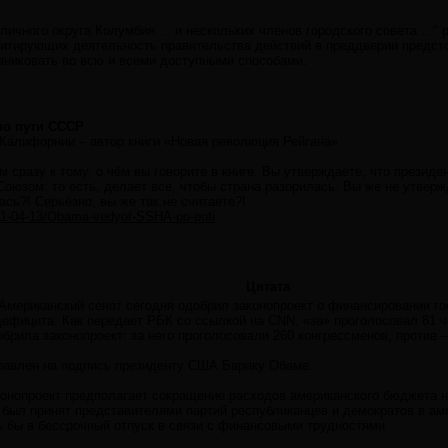
оличного округа Колумбия ... и нескольких членов городского совета ...
дитирующих деятельность правительства действий в преддверии предст
аниковать во всю и всеми доступными способами.
по пути СССР
 Калифорнии – автор книги «Новая революция Рейгана».
м сразу к тому, о чём вы говорите в книге. Вы утверждаете, что презид
оюзом: то есть, делает все, чтобы страна разорилась. Вы же не утверж
сь?! Серьёзно, вы же так не считаете?!
2011-04-13/Obama-vedyot-SSHA-po-puti
Цитата
мериканский сенат сегодня одобрил законопроект о финансировании гос
ефицита. Как передает РБК со ссылкой на CNN, «за» проголосовал 81 ч
брила законопроект: за него проголосовали 260 конгрессменов, против 
правлен на подпись президенту США Бараку Обаме.
конопроект предполагает сокращение расходов американского бюджета н
е был принят представителями партий республиканцев и демократов в ам
 бы в бессрочный отпуск в связи с финансовыми трудностями.