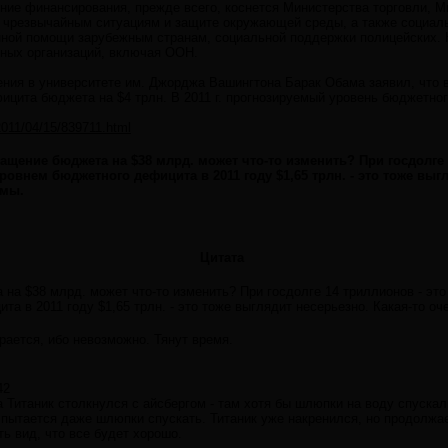
ние финансирования, прежде всего, коснется Министерства торговли, М
 чрезвычайным ситуациям и защите окружающей среды, а также социал
ной помощи зарубежным странам, социальной поддержки полицейских. 
ных организаций, включая ООН.
ения в университете им. Джорджа Вашингтона Барак Обама заявил, что 
цита бюджета на $4 трлн. В 2011 г. прогнозируемый уровень бюджетног
/2011/04/15/839711.html
ращение бюджета на $38 млрд. может что-то изменить? При госдолге 
ровнем бюджетного дефицита в 2011 году $1,65 трлн. - это тоже выг
амы.
Цитата
 на $38 млрд. может что-то изменить? При госдолге 14 триллионов - это
а в 2011 году $1,65 трлн. - это тоже выглядит несерьезно. Какая-то 
ирается, ибо невозможно. Тянут время.
42
да Титаник столкнулся с айсбергом - там хотя бы шлюпки на воду спускал
 пытается даже шлюпки спускать. Титаник уже накренился, но продолжа
ть вид, что все будет хорошо.