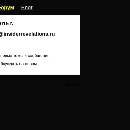
орум
Блог
15 г.
insiderrevelations.ru
ь новые темы и сообщения.
обсуждать на новом.
Закрыть