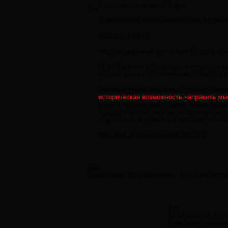
А это уже посерёзней будет
fire
"Европейская Коммунистическая Встреч
2011-04-14 09:15
Информационный бюллетень Отдела меж
11 и 12 апреля в Брюсселе состоялась д
«Социальные и политические процессы в Е
Работа встречи началась с доклада Алек
историческая возможность направить мыс
если, в той или иной стране, народ изб
преодолеть основной закон капитализма,
национальном уровне и к рабочему контро
http://kprf.ru/international/90382.html
Neo
Сообщений:
7859
Авторитет:
12297
Регистра
#49
18.04.2011 01:23:2
Еще одну статейк