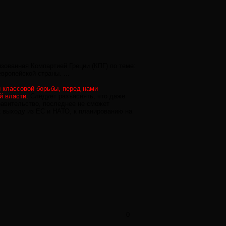
зованная Компартией Греции (КПГ) по теме:
вропейской страны. ...
 классовой борьбы, перед нами
й власти.
Следует разъяснять, что даже
равительство, последнее не сможет
к выходу из ЕС и НАТО, к планированию на
0