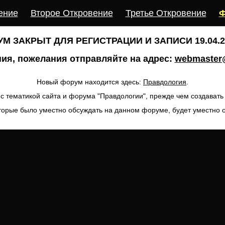
ение
Второе Откровение
Третье Откровение
Ф
М ЗАКРЫТ ДЛЯ РЕГИСТРАЦИИ И ЗАПИСИ 19.04.20
ия, пожелания отправляйте на адрес:
webmaster@
Новый форум находится здесь:
Правдология
.
с тематикой сайта и форума "Правдологии", прежде чем создават
торые было уместно обсуждать на данном форуме, будет уместно 