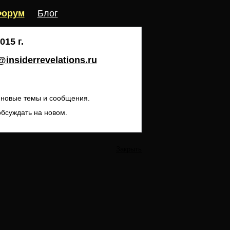
орум
Блог
15 г.
insiderrevelations.ru
ь новые темы и сообщения.
обсуждать на новом.
Закрыть