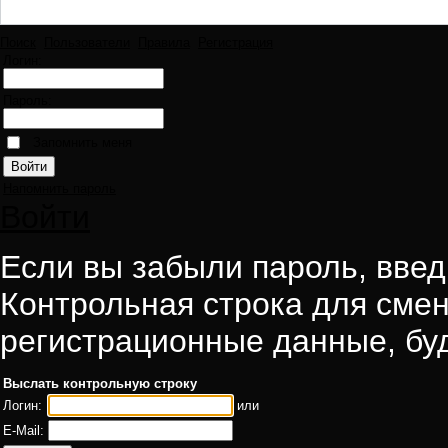
Поиск
Пользователи
Правила
Регистрация
Логин:
Пароль:
Запомнить меня
Напомнить пароль
Войти
Если вы забыли пароль, введи
Контрольная строка для смен
регистрационные данные, буд
Выслать контрольную строку
Логин:
или
E-Mail: