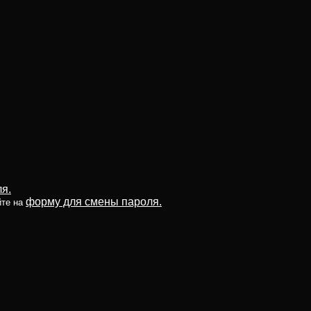
я.
форму для смены пароля.
йте на