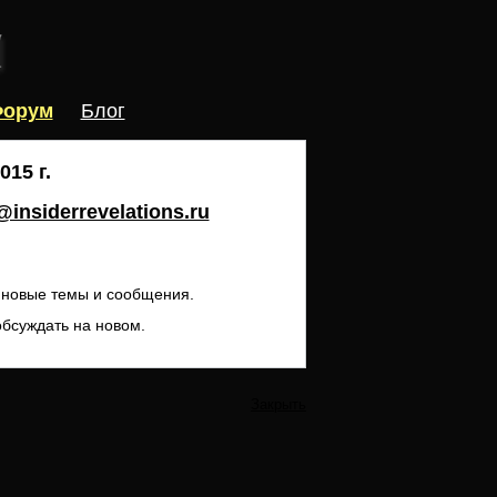
орум
Блог
15 г.
insiderrevelations.ru
ь новые темы и сообщения.
обсуждать на новом.
Закрыть