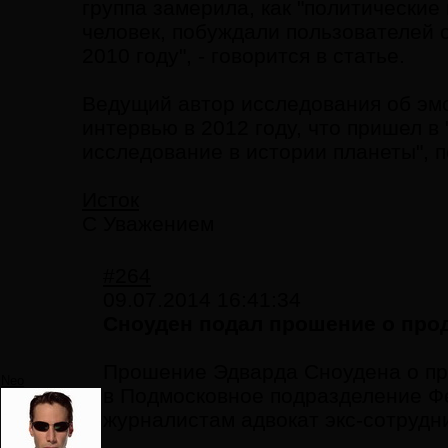
группа замерила, как "политически
человек, побуждали пользователей 
2010 году", - говорится в статье.
Ведущий автор исследования об эмо
интервью в 2012 году, что пришел в 
исследование в истории планеты", 
Исток
С Уважением
#264
09.07.2014 16:41:34
Сноуден подал прошение о про
Прошение Эдварда Сноудена о пр
Neo
в Подмосковное подразделение Ф
журналистам адвокат экс-сотрудн