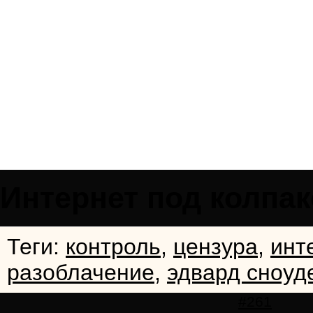
Интернет под колпа
Теги:
контроль
,
цензура
,
инт
разоблачение
,
эдвард сноуд
#261