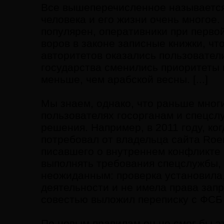
Все вышеперечисленное называется
человека и его жизни очень многое.
популярен, оперативники при перво
воров в законе записные книжки, чт
авторитетов оказались пользователи
государства сменились приоритеты 
меньше, чем арабской весны. [...]
Мы знаем, однако, что раньше мно
пользователях госорганам и спецсл
решения. Например, в 2011 году, к
потребовал от владельца сайта Roe
писавшего о внутреннем конфликте 
выполнять требования спецслужбы, 
неожиданным: проверка установила
деятельности и не имела права зап
совестью выложил переписку с ФСБ 
По новым правилам он не смог бы э