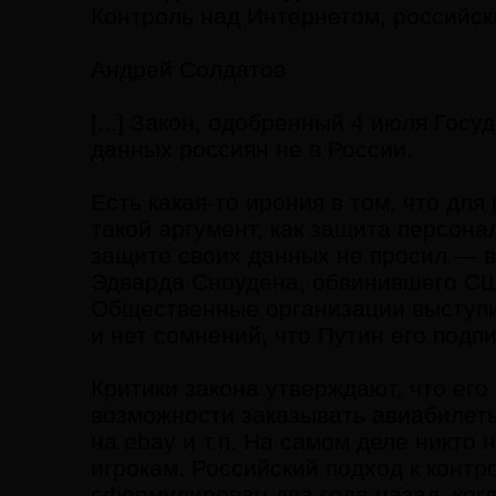
Контроль над Интернетом, российск
Андрей Солдатов
[...] Закон, одобренный 4 июля Го
данных россиян не в России.
Есть какая-то ирония в том, что д
такой аргумент, как защита персона
защите своих данных не просил — в
Эдварда Сноудена, обвинившего СШ
Общественные организации выступил
и нет сомнений, что Путин его подп
Критики закона утверждают, что его
возможности заказывать авиабилеты
на ebay и т.п. На самом деле никто
игрокам. Российский подход к конт
сформулирован два года назад, ког