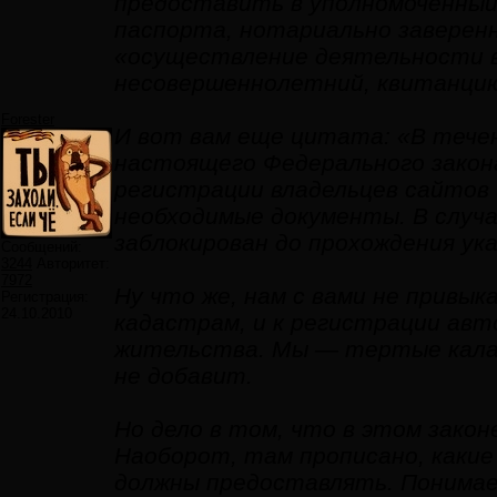
предоставить в уполномоченный
паспорта, нотариально заверенн
«осуществление деятельности вл
несовершеннолетний, квитанцию
Forester
И вот вам еще цитата: «В течен
настоящего Федерального закона
регистрации владельцев сайтов
необходимые документы. В случа
заблокирован до прохождения ука
Сообщений:
3244
Авторитет:
7972
Ну что же, нам с вами не привык
Регистрация:
24.10.2010
кадастрам, и к регистрации авт
жительства. Мы — тертые калач
не добавит.
Но дело в том, что в этом закон
Наоборот, там прописано, каки
должны предоставлять. Понима