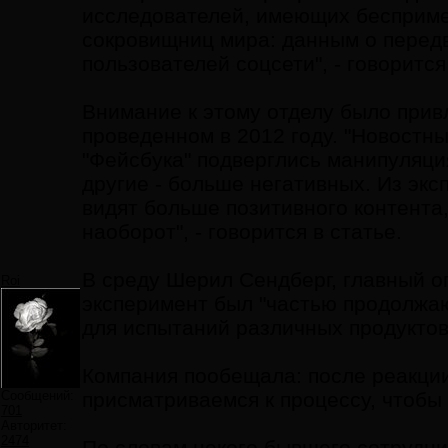
исследователей, имеющих бесприме
сокровищниц мира: данным о перед
пользователей соцсети", - говорится
Внимание к этому отделу было привл
проведенном в 2012 году. "Новостны
"Фейсбука" подверглись манипуляци
другие - больше негативных. Из эк
видят больше позитивного контента
наоборот", - говорится в статье.
В среду Шерил Сендберг, главный о
Roi
эксперимент был "частью продолжа
для испытаний различных продуктов"
Компания пообещала: после реакции
Сообщений:
присматриваемся к процессу, чтобы
701
Авторитет:
2474
По словам некого бывшего сотрудник