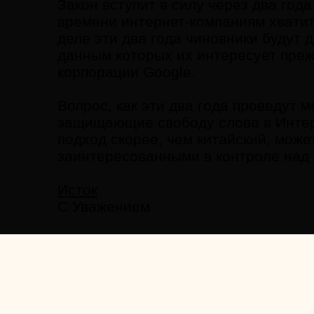
Закон вступит в силу через два года
времени интернет-компаниям хватит
деле эти два года чиновники будут 
данным которых их интересует прежд
корпорации Google.
Вопрос, как эти два года проведут
защищающие свободу слова в Интерн
подход скорее, чем китайский, може
заинтересованными в контроле над
Исток
С Уважением