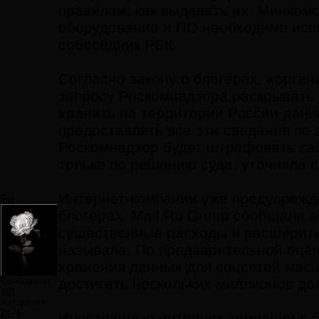
правилам, как выдавать их. Минкомс
оборудование и ПО необходимо исп
собеседник РБК.
Согласно закону о блогерах, «орг
запросу Роскомнадзора раскрывать 
хранить на территории России данн
предоставлять все эти сведения по
Роскомнадзор будет штрафовать сайт
только по решению суда, уточняла 
Интернет-компании уже предупрежда
Roi
блогерах. Mail.Ru Group сообщала а
существенные расходы и расширить
называла. По предварительной оценк
хранения данных для соцсетей мас
Сообщений:
достигать нескольких миллионов до
701
Авторитет:
2474
Иностранные интернет-компании с 