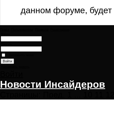
данном форуме, будет 
Поиск
Пользователи
Правила
Регистрация
Логин:
Пароль:
Запомнить меня
Напомнить пароль
Войти
Новости Инсайдеров
Страницы:
Пред.
1
...
10
11
1