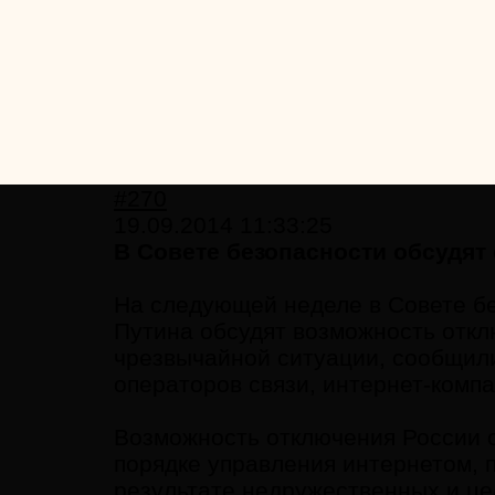
#270
19.09.2014 11:33:25
В Совете безопасности обсудят
На следующей неделе в Совете б
Путина обсудят возможность откл
чрезвычайной ситуации, сообщили
операторов связи, интернет-комп
Возможность отключения России о
порядке управления интернетом, 
результате недружественных и ц