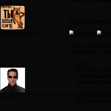
Forester
В Советском Союзе все бл
http://www.peeep
Сообщений:
3244
Авторитет:
7972
Регистрация:
24.10.2010
Хотел определит
настоящего "бло
#268
Neo
03.08.2014 20
Глобальные 
цифрах и фа
http://apparat.
Сообщений:
7859
Авторитет:
12297
Регистрация:
30.09.2009
utm_source=p