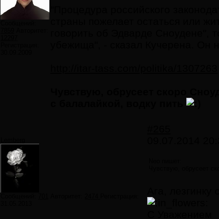
"Процедура российского законода
страны пожелает остаться или жи
Сообщений:
7859
Авторитет:
говорить об Эдварде Сноудене", 
12297
убежища", - сказал Кучерена. Он 
Регистрация:
30.09.2009
http://itar-tass.com/politika/1307263
Чувствую, обрусеет скоро Сноу
с балалайкой, водку пить
#265
09.07.2014 20:
Lemberg
Neo пишет:
Чувствую, обрусеет ск
Ага, лезгинку 
Сообщений:
701
Авторитет:
2474
Регистрация:
31.05.2013
С Уважением