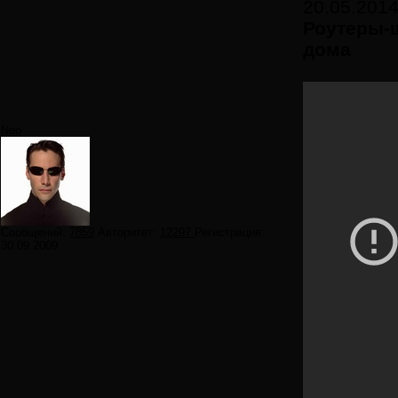
20.05.2014
Роутеры-
дома
Neo
Сообщений:
7859
Авторитет:
12297
Регистрация:
30.09.2009