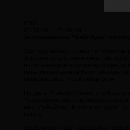
#263
03.07.2014 21:15:38
Эксперименты "Фейсбука" провод
Два года назад тысячи пользовател
доступ в социальную сеть, так как 
использовании подложных имен, пове
сеть, пользователи были обязаны до
обозреватель Рид Альберготти.
На деле "Фейсбук" знал, что больши
"Сообщение было проверкой, напра
мер "Фейсбука". В итоге ни один по
газета.
Эксперимент был разработан отделом