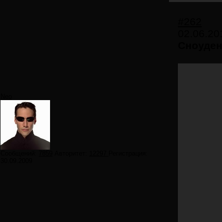
#262
02.06.20
Сноуден
Neo
Сообщений:
7859
Авторитет:
12297
Регистрация:
30.09.2009