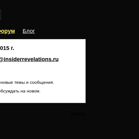
орум
Блог
15 г.
insiderrevelations.ru
ь новые темы и сообщения.
обсуждать на новом.
Закрыть