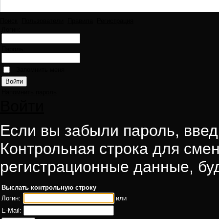
Поиск
Пользователи
Правила
Регистрация
Логин:
Пароль:
Запомнить меня
Напомнить пароль
Войти
Если вы забыли пароль, введи
Контрольная строка для смен
регистрационные данные, буд
Выслать контрольную строку
Логин:
или
E-Mail: