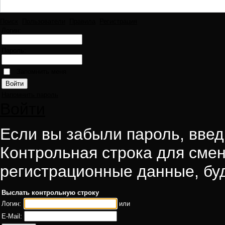
Поиск
Пользователи
Правила
Регистрация
Логин:
Пароль:
Запомнить меня
Напомнить пароль
Войти
Если вы забыли пароль, введи
Контрольная строка для смен
регистрационные данные, буд
Выслать контрольную строку
Логин:
или
E-Mail: