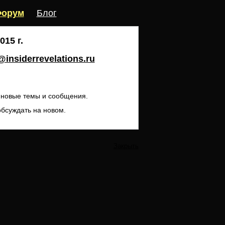
орум
Блог
15 г.
insiderrevelations.ru
ь новые темы и сообщения.
обсуждать на новом.
Закрыть