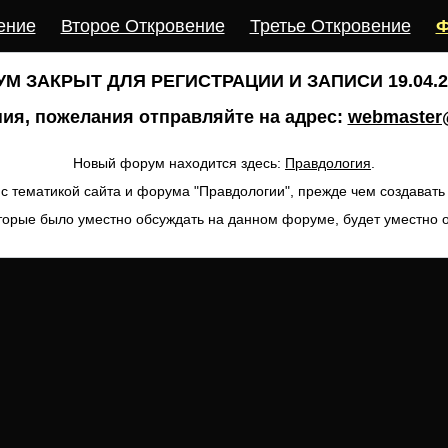
ение
Второе Откровение
Третье Откровение
Ф
М ЗАКРЫТ ДЛЯ РЕГИСТРАЦИИ И ЗАПИСИ 19.04.20
ия, пожелания отправляйте на адрес:
webmaster@
Новый форум находится здесь:
Правдология
.
с тематикой сайта и форума "Правдологии", прежде чем создават
торые было уместно обсуждать на данном форуме, будет уместно 