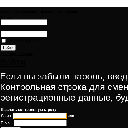
Поиск
Пользователи
Правила
Регистрация
Логин:
Пароль:
Запомнить меня
Напомнить пароль
Войти
Если вы забыли пароль, введи
Контрольная строка для смен
регистрационные данные, буд
Выслать контрольную строку
Логин:
или
E-Mail: