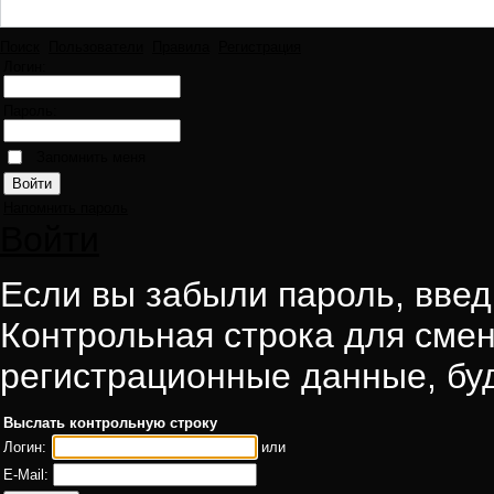
Поиск
Пользователи
Правила
Регистрация
Логин:
Пароль:
Запомнить меня
Напомнить пароль
Войти
Если вы забыли пароль, введи
Контрольная строка для смен
регистрационные данные, буд
Выслать контрольную строку
Логин:
или
E-Mail: