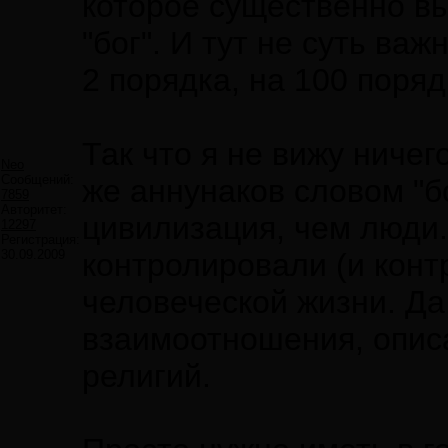
которое существенно вы
"бог". И тут не суть важ
2 порядка, на 100 поряд
Так что я не вижу ничег
Neo
Сообщений:
же аннунаков словом "б
7859
Авторитет:
цивилизация, чем люди.
12297
Регистрация:
30.09.2009
контролировали (и конт
человеческой жизни. Д
взаимоотношения, описа
религий.