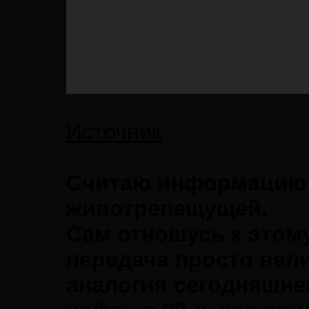
Источник
Считаю информацию 
животрепещущей.
Сам отношусь к этому
передача просто вели
аналогия сегодняшне