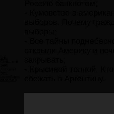
Россию банкнотом;
- Кумовство в америка
выборов. Почему граж
выборы;
- Все тайны поднебесн
открыли Америку и поч
закрывать;
Volga
Сообщений:
1996
- Крысиной толпой. Кт
Авторитет:
3882
сбежать в Аргентину.
Регистрация:
09.02.2010