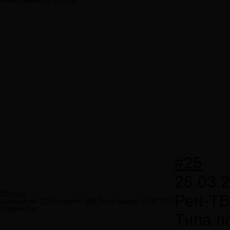
Регистрация:
01.03.2010
#25
26.03.
EBizyuk
Рен-ТВ
Сообщений:
77
Авторитет:
256
Регистрация:
15.09.2012
Sapienti Sat
Типа п