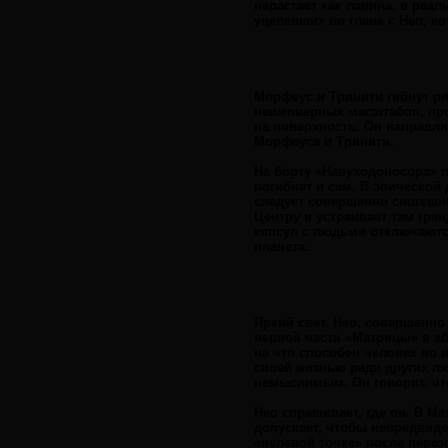
нарастает как лавина, в реа
уцелевших во главе с Нео, к
Морфеус и Тринити гибнут ря
неимоверных масштабов, про
на поверхность. Он направля
Морфеуса и Тринити.
На борту «Навуходоносора» 
погибнет и сам. В эпической 
следует совершенно сногсши
Центру и устраивает там гр
капсул с людьми отключаются
планета.
Яркий свет. Нео, совершенно
первой части «Матрицы» в аб
на что способен человек во и
своей жизнью ради других лю
немыслимым. Он говорит, что
Нео спрашивает, где он. В Ма
допускает, чтобы непредвиде
«нулевой точке» после перез