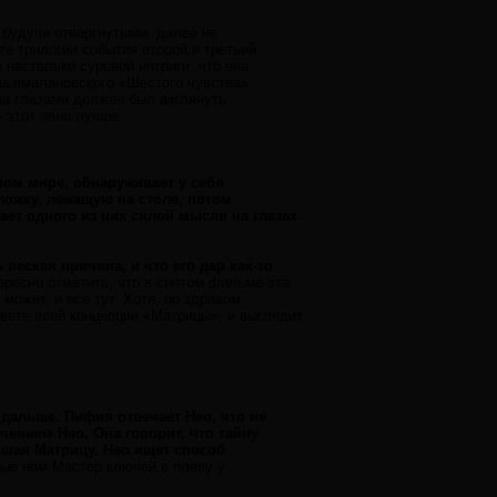
 будучи отвергнутыми, далее не
те трилогии события второй и третьей
 настолько суровой интриги, что она
 шьямалановского «Шестого чувства»
ми глазами должен был взглянуть
 этот явно лучше.
ном мире, обнаруживает у себя
ложку, лежащую на столе, потом
ет одного из них силой мысли на глазах
веская причина, и что его дар как-то
ересно отметить, что в снятом фильме эта
может, и все тут. Хотя, по здравом
вете всей концепции «Матрицы», и выглядит
 дальше. Пифия отвечает Нео, что не
чением Нео. Она говорит, что тайну
вшая Матрицу. Нео ищет способ
ные нам Мастер ключей в плену у