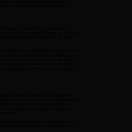
тожают всех людей, кроме горстки
тысячи машин, рвущихся в город.
еличивает свою силу до совсем уж
Морфеуса), и покидает Зион, выбираясь
 жителей Зиона, и особенно — за смерть
 поскольку он понимает, что при этом
лаза, но в конце концов погибает. Далее
ео сквозь мириады врагов прорывается к
Компьютер, но и самого себя. Миллионы
рителя предстает погибшая, пустынная
дящим в красном кресле Морфеуса из
хитектор говорит Нео, что потрясен тем,
ловека, когда он готов пожертвовать
ут проиграть, даже если это кажется
далеко».
числе прочего, еще и в том, что она не
ет Нео, что они сейчас находятся в