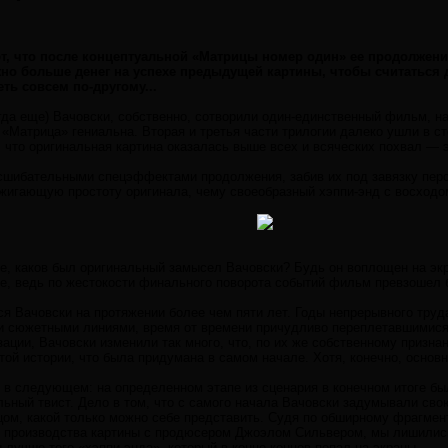
т, что после концептуальной «Матрицы номер один» ее продолжен
жно больше денег на успехе предыдущей картины, чтобы считатьс
ть совсем по-другому...
огда еще) Вачовски, собственно, сотворили один-единственный фильм, н
Матрица» гениальна. Вторая и третья части трилогии далеко ушли в ст
, что оригинальная картина оказалась выше всех и всяческих похвал — э
сшибательными спецэффектами продолжения, забив их под завязку пер
жигающую простоту оригинала, чему своеобразный хэппи-энд с восходо
ете, каков был оригинальный замысел Вачовски? Будь он воплощен на э
е, ведь по жестокости финального поворота событий фильм превзошел 
я Вачовски на протяжении более чем пяти лет. Годы непрерывного труд
и сюжетными линиями, время от времени причудливо переплетавшимися
ации, Вачовски изменили так много, что, по их же собственному призн
ой истории, что была придумана в самом начале. Хотя, конечно, основн
 в следующем: на определенном этапе из сценария в конечном итоге бы
ьный твист. Дело в том, что с самого начала Вачовски задумывали сво
ом, какой только можно себе представить. Судя по обширному фрагмент
ия производства картины с продюсером Джоэлом Сильвером, мы лишили
 лучше того «хэппи-энда», который в конце концов попал на экраны.