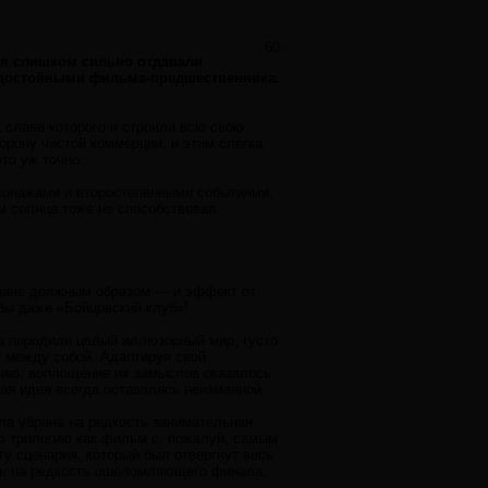
60
ия слишком сильно отдавали
я достойными фильма-предшественника.
а славе которого и строили всю свою
орону чистой коммерции, и этим слегка
то уж точно.
сонажами и второстепенными событиями,
м солнца тоже не способствовал.
кране должным образом — и эффект от
бы даже «Бойцовский клуб»!
а породили целый иллюзорный мир, густо
 между собой. Адаптируя свой
анию, воплощение их замыслов оказалось
ая идея всегда оставалась неизменной.
ла убрана на редкость занимательная
ю трилогию как фильм с, пожалуй, самым
у сценария, который был отвергнут весь
сь на редкость ошеломляющего финала,