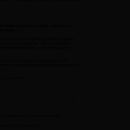
.
костюме выходит из дома, и быстрым
 титры.'''
ьно блестяще объясняются сюжетные дыры,
ный стиль киберпанка, чем исполненный
естоком проявлении: конец света давно
тельное включение в картину эпичного
 довольно навороченная философская притча
сли.
, очень круто.
0
 это могло быть. И это могло быть
нь круто. И это круто!