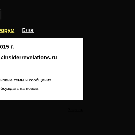
орум
Блог
15 г.
insiderrevelations.ru
ь новые темы и сообщения.
обсуждать на новом.
Закрыть