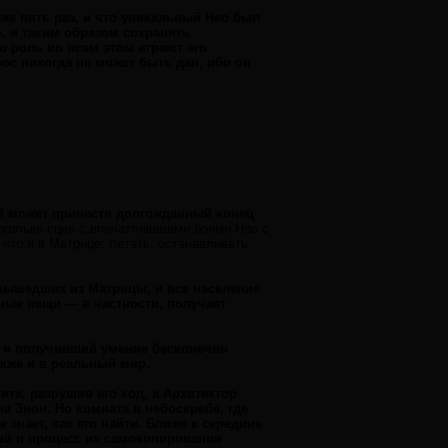
уже пять раз, и что уникальный Нео был
, и таким образом сохранять
ю роль во всем этом играют его
ос никогда не может быть дан, ибо он
рой может принести долгожданный конец
сколько сцен с впечатляющими боями Нео с
что и в Матрице: летать, останавливать
 вышедших из Матрицы, и все население
ные вещи — в частности, получает
 и получивший умение бесконечно
акже и в реальный мир.
та, разрушив его код, а Архитектор
а Зион. Но комната в небоскребе, где
 знает, как его найти. Ближе к середине
ей и процесс их самокопирования