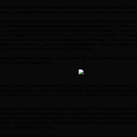
говорит, что только что уничтожил Центральный Компьютер, что Мат
еется, и сообщает Нео нечто, шокирующее до глубины души не тольк
ля того, чтобы создать для людей видимость свободы, для того, ч
ть, Архитектор придумал реальность внутри реальности. И Зион, и 
 с самого начала трилогии, было спланировано заранее и является
самом деле все, кто погиб в Зионе, боролся с машинами, и сража
ропе, они живы и ждут новой перезагрузки системы, чтобы снова на
ройной системе Нео - после его «перерождения» - будет отведена все
: вдохновлять людей на борьбу, которой нет.
покидал Матрицу с момента ее создания. Ни один человек никогда н
то никогда не изменится.
льма, лежащих в своих капсулах в разных уголках «питомников»: в
мертью храбрых, и многие, многие другие. Все они безволосы, дис
выглядящего в точности так же, как в первом фильме в момент ег
персила в «реальности», говорит Архитектор. Этим же объясняется
оить таким, каким вы его видели» из-за нехватки ресурсов. И неуж
юдям скрываться в Зионе, если у нас всегда была возможность ли
было ждать десятилетия, чтобы уничтожить Зион, даже если бы он 
рсон, говорит Архитектор.
лядящий прямо перед собой, пытается осознать происшедшее, и бр