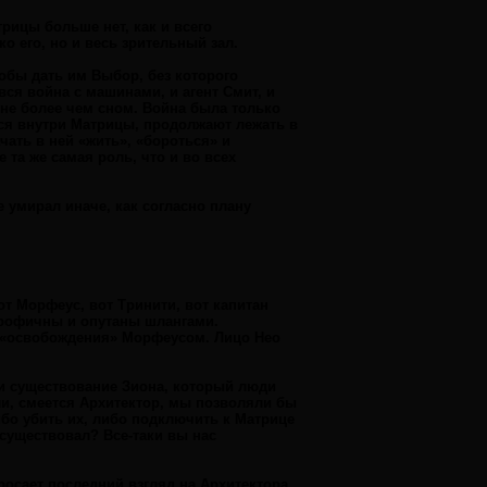
рицы больше нет, как и всего
о его, но и весь зрительный зал.
тобы дать им Выбор, без которого
вся война с машинами, и агент Смит, и
 не более чем сном. Война была только
лся внутри Матрицы, продолжают лежать в
чать в ней «жить», «бороться» и
 та же самая роль, что и во всех
е умирал иначе, как согласно плану
от Морфеус, вот Тринити, вот капитан
трофичны и опутаны шлангами.
о «освобождения» Морфеусом. Лицо Нео
 и существование Зиона, который люди
ели, смеется Архитектор, мы позволяли бы
бо убить их, либо подключить к Матрице
существовал? Все-таки вы нас
осает последний взгляд на Архитектора,