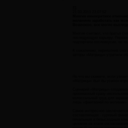
#1
21.03.2013 23:07:52
Многие кинокритики отмечаю
желанием заработать как мо
Возможно, все могло выгляде
Многие считают, что братья (т
последующую карьеру. Первая «
подпортили послевкусие, но то
К сожалению, переполнив сног
авторы «Матрицы» утратили об
Но что вы скажете, если узна
«Матрицы» был бы усилен втро
Сценарий «Матрицы» создавалс
пронизанный сразу нескольким
колоссальный труд для экраниз
лишь «фантазией по мотивам» т
Самое интересное заключается
составляющая - суровый финал
печальным и безысходным конц
целиком на этапе согласован
который уж точно смотрелся бы