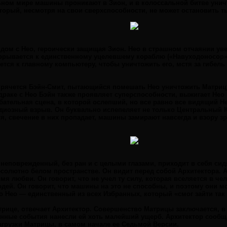
льном мире машины проникают в Зион, и в колоссальной битве унич
оторый, несмотря на свои сверхспособности, не может остановить 
дом с Нео, героически защищая Зион. Нео в страшном отчаянии ув
рывается к единственному уцелевшему кораблю («Навуходоносор» 
ется к главному компьютеру, чтобы уничтожить его, мстя за гибель
прячется Бэйн-Смит, пытающийся помешать Нео уничтожить Матрицу,
драке с Нео Бэйн также проявляет суперспособности, выжигает Нео г
бательная сцена, в которой ослепший, но все равно все видящий Н
андиозный взрыв. Он буквально испепеляет не только Центральный 
, свечение в них пропадает, машины замирают навсегда и взору з
 неповрежденный, без ран и с целыми глазами, приходит в себя си
солютно белом пространстве. Он видит перед собой Архитектора. Ар
мя любви. Он говорит, что не учел ту силу, которая вселяется в че
дей. Он говорит, что машины на это не способны, и поэтому они мог
 Нео — единственный из всех Избранных, который «смог зайти так 
трице, отвечает Архитектор. Совершенство Матрицы заключается, в 
нные события нанесли ей хоть малейший ущерб. Архитектор сообща
агрузки Матрицы, в самом начале ее Седьмой Версии.