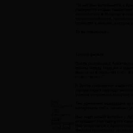
'''И вот Нео встречается с А
намеренно создан машинами 
спокойствие в Матрице и слу
сверхспособности, проявляющ
приведет к знанию, которое у
To be concluded...
Третий фильм
После разговора с Архитекто
войны между людьми и машин
машинами в реальном мире, в к
пули и прочее)'''
В Зионе становится известно
города видит надежду на спа
умение устраивать мощные вз
Neo
Тем временем вышедший из-п
Сообщений:
копировать себя, начинает у
7859
Авторитет:
Нео ищет новой встречи с Ар
12297
открывает Нео тайну его све
Регистрация:
Нео встречался с Архитекторо
30.09.2009
фильма происходит тотальны