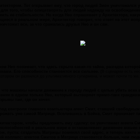
рхитектором. Тот открывает ему, что город людей Зион уничтожался 
для того, чтобы олицетворять для людей надежду на освобождение
жить ее стабильности. Но когда Нео спрашивает у Архитектора, каку
иеся в реальном мире, Архитектор говорит, что ответ на этот вопр
ничтожит все, за что сражались друзья Нео и он сам.
ром Нео понимает, что здесь скрыта какая-то тайна, разгадка кото
ами. Его способности становятся все сильнее.
(В сценарии есть не
отором он развился до ультимативного супермена, и может почти то же, 
, что машины начали движение к городу людей с целью убить всех
сение в одном только Нео, который вытворяет прямо-таки грандиоз
рывы там, где он хочет.
од контроля главного компьютера агент Смит, ставший свободным
грожать уже самой Матрице. Вселившись в Бэйна, Смит проникает т
хитектором, чтобы предложить ему сделку: он уничтожает агента Сми
рхспособностей в реальном мире и останавливает движение машин н
м, пуста: создатель Матрицы поменял свой адрес, и теперь никто не
й коллапс: агентов Смитов в Матрице становится больше, чем люд