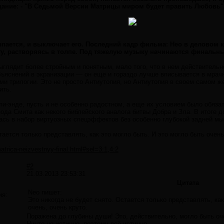
щание: - "В Седьмой Версии Матрицы миром будет править Любовь"
ыпается, и выключает его. Последний кадр фильма: Нео в деловом 
у, растворяясь в толпе. Под тяжелую музыку начинаются финальные
выглядит более стройным и понятным, мало того, что в нем действител
бъяснений в экранизации — он еще и гораздо лучше вписывается в мрач
и трилогии. Это не просто Антиутопия, но Антиутопия в своем самом ж
ить.
и-энде, пусть и не особенно радостном, а еще их условием было обяза
пода Смита как некого библейского аналога битвы Добра и Зла. В итоге
ась в набор виртуозных спецэффектов без особенно глубокой задней мы
тается только представлять, как это могло быть. И это могло быть очень
atrica-neizvestnyy-final.html#sel=3:1,4:2
#2
21.03.2013 23:53:31
Цитата
Neo пишет:
ия:
Это никогда не будет снято. Остается только представлять, как
очень, очень круто.
Поражена до глубины души! Это, действительно, могло быть оче
Ничто не истинно, поэтому всё истинно.