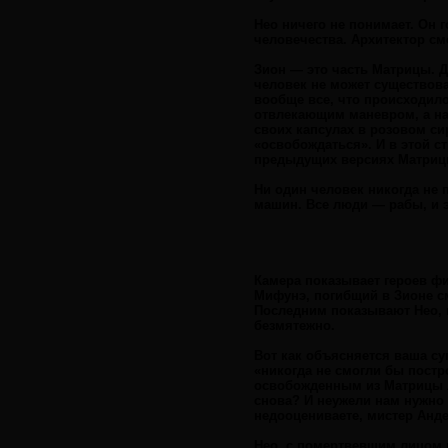
Нео ничего не понимает. Он 
человечества. Архитектор см
Зион — это часть Матрицы. Д
человек не может существова
вообще все, что происходило
отвлекающим маневром, а на 
своих капсулах в розовом си
«освобождаться». И в этой ст
предыдущих версиях Матрицы
Ни один человек никогда не 
машин. Все люди — рабы, и э
Камера показывает героев фи
Мифунэ, погибщий в Зионе с
Последним показывают Нео, 
безмятежно.
Вот как объясняется ваша су
«никогда не смогли бы постр
освобожденным из Матрицы л
снова? И неужели нам нужно 
недооцениваете, мистер Анде
Нео, с помертвевшим лицом г