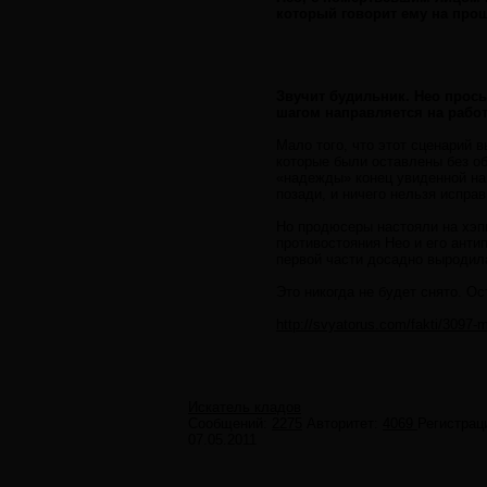
который говорит ему на про
Звучит будильник. Нео прос
шагом направляется на работ
Мало того, что этот сценарий 
которые были оставлены без о
«надежды» конец увиденной нам
позади, и ничего нельзя исправ
Но продюсеры настояли на хэпп
противостояния Нео и его анти
первой части досадно выродил
Это никогда не будет снято. Ос
http://svyatorus.com/fakti/3097-m
Искатель кладов
Сообщений:
2275
Авторитет:
4069
Регистрац
07.05.2011