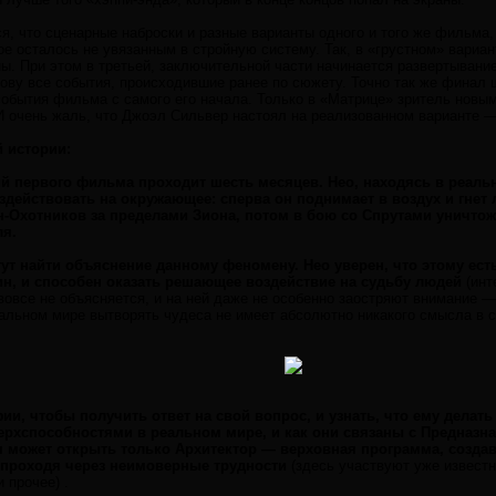
ся, что сценарные наброски и разные варианты одного и того же фильма,
е осталось не увязанным в стройную систему. Так, в «грустном» вариан
ы. При этом в третьей, заключительной части начинается развертывание
олову все события, происходившие ранее по сюжету. Точно так же финал
события фильма с самого его начала. Только в «Матрице» зритель новы
И очень жаль, что Джоэл Сильвер настоял на реализованном варианте —
 истории:
й первого фильма проходит шесть месяцев. Нео, находясь в реаль
действовать на окружающее: сперва он поднимает в воздух и гнет 
Охотников за пределами Зиона, потом в бою со Спрутами уничтожа
ля.
ут найти объяснение данному феномену. Нео уверен, что этому есть 
ин, и способен оказать решающее воздействие на судьбу людей
(инт
вовсе не объясняется, и на ней даже не особенно заостряют внимание — 
альном мире вытворять чудеса не имеет абсолютно никакого смысла в с
ии, чтобы получить ответ на свой вопрос, и узнать, что ему делать
верхспособностями в реальном мире, и как они связаны с Предназна
я может открыть только Архитектор — верховная программа, созда
, проходя через неимоверные трудности
(здесь участвуют уже извест
 прочее) .