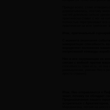
Прежде всего, стоит оговорить
дорабатывались, поэтому много
частей довольно сильно урезан
практически ставит с ног на г
полностью перетряхивает все 
практически на всю трилогию. 
Итак, оригинальный сценарий
С момента окончания событи
невероятную способность воз
определяет положение машин-
потрясенной команды кораб
Нео и все окружающие не мог
связан с войной против маш
способность тоже есть, но она 
размышлении, умение Нео в ре
просто странно).
Итак, Нео отправляется к Пиф
знает, почему он обладает с
Предназначения нашего геро
встретиться с Архитектором
Меровингена, погоня на шоссе и