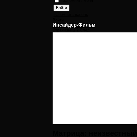
Запомнить меня
Напомнить пароль
Войти
Инсайдер-Фильм
Страницы:
1
2
След.
Матрица: неизвестны