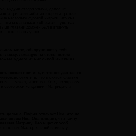
ьма, будучи отвергнутыми, далее не
ианте трилогии события второй и третьей
ние настолько суровой интриги, что она
инал шьямалановского «Шестого чувства»
овыми глазами должен был взглянуть
е — этот явно лучше.
льном мире, обнаруживает у себя
ет ложку, лежащую на столе, потом
ожает одного из них силой мысли на
ть веская причина, и что его дар как-то
интересно отметить, что в снятом фильме
ание — может, и все тут. Хотя, по здравом
в свете всей концепции «Матрицы», и
ать дальше. Пифия отвечает Нео, что не
значением Нео. Она говорит, что тайну
здавшая Матрицу. Нео ищет способ
естные нам Мастер ключей в плену у