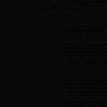
12297
самокопирования нарастае
Регистрация:
кроме горстки уцелевших 
30.09.2009
в город.
Морфеус и Тринити гибнут
неимоверных масштабов, 
выбираясь на поверхность
особенно — за смерть Мо
На борту «Навуходоносор
этом погибнет и сам. В э
погибает. Далее следует 
врагов прорывается к Цен
самого себя. Миллионы ка
предстает погибшая, пуст
Яркий свет. Нео, соверше
первой части «Матрицы» в
тем, на что способен чело
пожертвовать своей жизнь
если это кажется немысли
Нео спрашивает, где он. 
не допускает, чтобы непр