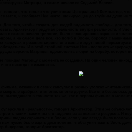
перезагрузки Матрицы, в самом начале ее Седьмой Версии.
Он говорит, что только что уничтожил Центральный Компьютер, что 
 смеется, и сообщает Нео нечто, шокирующее до глубины души не то
. Для того, чтобы создать для людей видимость свободы, для того
овать, Архитектор придумал реальность внутри реальности. И Зион,
ило с самого начала трилогии, было спланировано заранее и являе
ром, а на самом деле все, кто погиб в Зионе, боролся с машинами
х капсулах в розовом сиропе, они живы и ждут новой перезагрузки
обождаться». И в этой стройной системе Нео - после его «перерожде
ыдущих версиях Матрицы: вдохновлять людей на борьбу, которой не
не покидал Матрицу с момента ее создания. Ни один человек никогд
и это никогда не изменится.
 фильма, лежащих в своих капсулах в разных уголках «питомников»:
 смертью храбрых, и многие, многие другие. Все они безволосы, 
о, выглядящего в точности так же, как в первом фильме в момент
 суперсила в «реальности», говорит Архитектор. Этим же объясняе
строить таким, каким вы его видели» из-за нехватки ресурсов. И не
рицы людям скрываться в Зионе, если у нас всегда была возможно
 нам нужно было ждать десятилетия, чтобы уничтожить Зион, даже
ер Андерсон, говорит Архитектор.