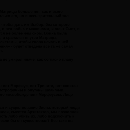
Матрицы больше нет, как и всего
лько его, но и весь зрительный зал.
, чтобы дать им Выбор, без которого
 и вся война с машинами, и агент Смит, и
тся не более чем сном. Война была
, и сражался внутри Матрицы,
 системы, чтобы снова начать в ней
ния» - будет отведена все та же самая
т.
а не умирал иначе, как согласно плану
 вот Морфеус, вот Тринити, вот капитан
дистрофичны и опутаны шлангами.
 его «освобождения» Морфеусом. Лицо
тся и существование Зиона, который люди
ужели, смеется Архитектор, мы позволяли
сть либо убить их, либо подключить к
 если бы он существовал? Все-таки вы