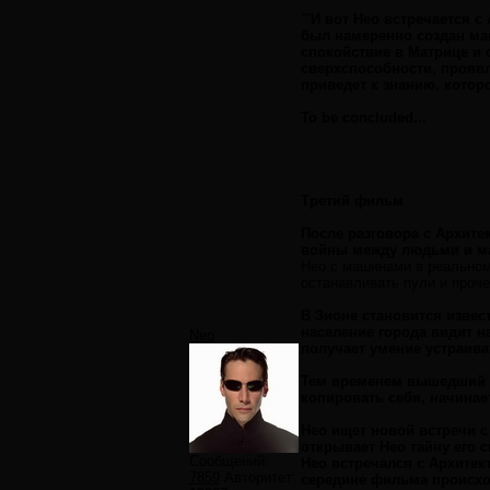
'''И вот Нео встречается 
был намеренно создан ма
спокойствие в Матрице и 
сверхспособности, проявл
приведет к знанию, которо
To be concluded...
Третий фильм
После разговора с Архите
войны между людьми и ма
Нео с машинами в реальном 
останавливать пули и прочее)
В Зионе становится извес
население города видит н
Neo
получает умение устраива
Тем временем вышедший и
копировать себя, начинае
Нео ищет новой встречи с
открывает Нео тайну его 
Сообщений:
Нео встречался с Архитект
7859
Авторитет:
середине фильма происход