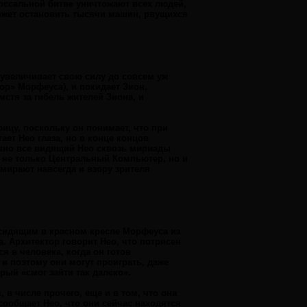
оссальной битве уничтожают всех людей,
может остановить тысячи машин, рвущихся
 увеличивает свою силу до совсем уж
р» Морфеуса), и покидает Зион,
стя за гибель жителей Зиона, и
цу, поскольку он понимает, что при
ает Нео глаза, но в конце концов
авно все видящий Нео сквозь мириады
т не только Центральный Компьютер, но и
мирают навсегда и взору зрителя
 сидящим в красном кресле Морфеуса из
. Архитектор говорит Нео, что потрясен
ся в человека, когда он готов
и поэтому они могут проиграть, даже
рый «смог зайти так далеко».
 в числе прочего, еще и в том, что она
ообщает Нео, что они сейчас находятся