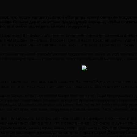
чают, что после концептуальной «Матрицы номер один» ее продол
 можно больше денег на успехе предыдущей картины, чтобы считат
о, все могло выглядеть совсем по-другому...
 (тогда еще) Вачовски, собственно, сотворили один-единственный фильм
я «Матрица» гениальна. Вторая и третья части трилогии далеко ушли в
 то, что оригинальная картина оказалась выше всех и всяческих похвал 
ногсшибательными спецэффектами продолжения, забив их под завязку 
 обжигающую простоту оригинала, чему своеобразный хэппи-энд с восх
знаете, каков был оригинальный замысел Вачовски? Будь он воплощен н
трое, ведь по жестокости финального поворота событий фильм превзош
ался Вачовски на протяжении более чем пяти лет. Годы непрерывного 
есколькими сюжетными линиями, время от времени причудливо перепле
низации, Вачовски изменили так много, что, по их же собственному пр
» той истории, что была придумана в самом начале. Хотя, конечно, ос
тся в следующем: на определенном этапе из сценария в конечном итоге
нальный твист. Дело в том, что с самого начала Вачовски задумывали 
дным концом, какой только можно себе представить. Судя по обширном
 этапе согласования производства картины с продюсером Джоэлом Силь
орый уж точно смотрелся бы лучше того «хэппи-энда», который в конце