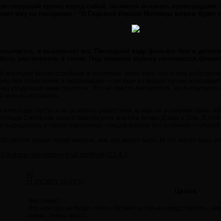
ом глядящий прямо перед собой, пытается осознать происшедшее, и
орит ему на прощание: - "В Седьмой Версии Матрицы миром будет 
росыпается, и выключает его. Последний кадр фильма: Нео в делов
боту, растворяясь в толпе. Под тяжелую музыку начинаются финаль
рий выглядит более стройным и понятным, мало того, что в нем действи
ены без объяснений в экранизации — он еще и гораздо лучше вписывает
ец увиденной нами трилогии. Это не просто Антиутопия, но Антиутопия 
го нельзя исправить.
эппи-энде, пусть и не особенно радостном, а еще их условием было об
нтипода Смита как некого библейского аналога битвы Добра и Зла. В и
но выродилась в набор виртуозных спецэффектов без особенно глубокой
 Остается только представлять, как это могло быть. И это могло быть оч
97-matrica-neizvestnyy-final.html#sel=3:1,4:2
#2
21.03.2013 23:53:31
Цитата
Neo пишет:
Это никогда не будет снято. Остается только представлять, как
очень, очень круто.