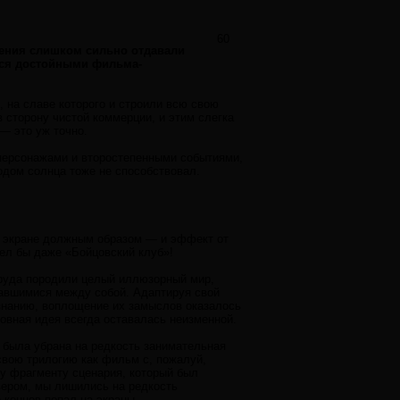
60
жения слишком сильно отдавали
ься достойными фильма-
, на славе которого и строили всю свою
 сторону чистой коммерции, и этим слегка
— это уж точно.
персонажами и второстепенными событиями,
одом солнца тоже не способствовал.
а экране должным образом — и эффект от
ел бы даже «Бойцовский клуб»!
труда породили целый иллюзорный мир,
тавшимися между собой. Адаптируя свой
изнанию, воплощение их замыслов оказалось
новная идея всегда оставалась неизменной.
 была убрана на редкость занимательная
свою трилогию как фильм с, пожалуй,
у фрагменту сценария, который был
вером, мы лишились на редкость
 концов попал на экраны.