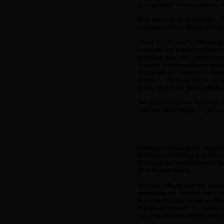
в «нулевой точке» после 
Нео ничего не понимает. 
человечества. Архитектор
Зион — это часть Матрицы
человек не может существ
вообще все, что происход
только отвлекающим манев
продолжают лежать в свои
«жить», «бороться» и «осв
роль, что и во всех пред
Ни один человек никогда 
машин. Все люди — рабы, 
Камера показывает героев
Мифунэ, погибщий в Зионе
Последним показывают Не
Нео безмятежно.
Вот как объясняется ваша
«никогда не смогли бы по
бы освобожденным из Мат
Матрице снова? И неужели
нас недооцениваете, мист