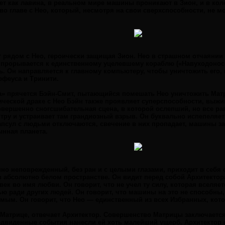
т как лавина, в реальном мире машины проникают в Зион, и в кол
во главе с Нео, который, несмотря на свои сверхспособности, не 
 рядом с Нео, героически защищая Зион. Нео в страшном отчаянии
прорывается к единственному уцелевшему кораблю («Навуходоносо
. Он направляется к главному компьютеру, чтобы уничтожить его, м
рфеуса и Тринити.
а» прячется Бэйн-Смит, пытающийся помешать Нео уничтожить Матри
пической драке с Нео Бэйн также проявляет суперспособности, выжиг
совершенно сногсшибательная сцена, в которой ослепший, но все р
тру и устраивает там грандиозный взрыв. Он буквально испепеляе
псул с людьми отключаются, свечение в них пропадает, машины за
ынная планета.
нно неповрежденный, без ран и с целыми глазами, приходит в себя
 абсолютно белом пространстве. Он видит перед собой Архитектора
век во имя любви. Он говорит, что не учел ту силу, которая вселяет
ю ради других людей. Он говорит, что машины на это не способны, 
мым. Он говорит, что Нео — единственный из всех Избранных, кото
В Матрице, отвечает Архитектор. Совершенство Матрицы заключается,
едвиденные события нанесли ей хоть малейший ущерб. Архитектор с