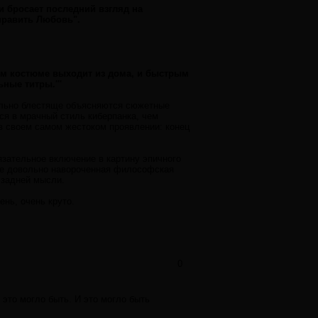
 бросает последний взгляд на
править Любовь".
ом костюме выходит из дома, и быстрым
ные титры.'''
тельно блестяще объясняются сюжетные
ся в мрачный стиль киберпанка, чем
в своем самом жестоком проявлении: конец
язательное включение в картину эпичного
тоге довольно навороченная философская
 задней мысли.
ень, очень круто.
0
 это могло быть. И это могло быть