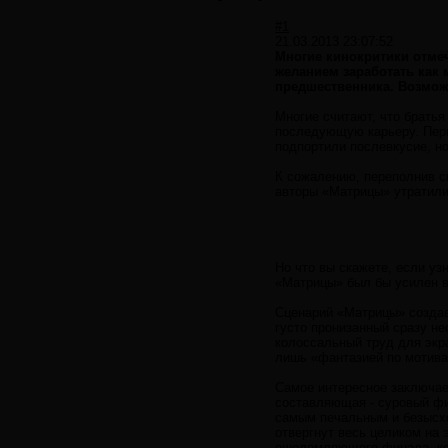
#1
21.03.2013 23:07:52
Многие кинокритики отме
желанием заработать как
предшественника. Возможн
Многие считают, что братья
последующую карьеру. Перва
подпортили послевкусие, но
К сожалению, переполнив с
авторы «Матрицы» утратили
Но что вы скажете, если у
«Матрицы» был бы усилен в
Сценарий «Матрицы» создав
густо пронизанный сразу н
колоссальный труд для экра
лишь «фантазией по мотивам
Самое интересное заключае
составляющая - суровый фи
самым печальным и безысхо
отвергнут весь целиком на
ошеломляющего финала, кот