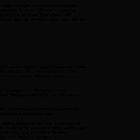
ся уже пять раз, и что уникальный Нео
ождение, и таким образом сохранять
акую роль во всем этом играют его
опрос никогда не может быть дан, ибо он
оторой может принести долгожданный конец
 несколько сцен с впечатляющими боями
и то же, что и в Матрице: летать,
сех вышедших из Матрицы, и все
таки грандиозные вещи — в частности,
ным и получивший умение бесконечно
т также и в реальный мир.
Смита, разрушив его код, а Архитектор
н на Зион. Но комната в небоскребе, где
 не знает, как его найти. Ближе к
ше, чем людей и процесс их