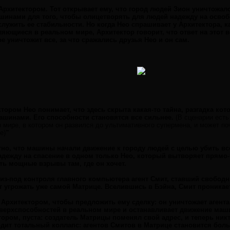
с Архитектором. Тот открывает ему, что город людей Зион уничтожал
шинами для того, чтобы олицетворять для людей надежду на освоб
служить ее стабильности. Но когда Нео спрашивает у Архитектора, к
яющиеся в реальном мире, Архитектор говорит, что ответ на этот в
е уничтожит все, за что сражались друзья Нео и он сам.
ктором Нео понимает, что здесь скрыта какая-то тайна, разгадка к
шинами. Его способности становятся все сильнее.
(В сценарии есть
мире, в котором он развился до ультимативного супермена, и может почт
'''
тно, что машины начали движение к городу людей с целью убить в
адежду на спасение в одном только Нео, который вытворяет прямо-
ть мощные взрывы там, где он хочет.
з-под контроля главного компьютера агент Смит, ставший свобод
т угрожать уже самой Матрице. Вселившись в Бэйна, Смит проникае
 Архитектором, чтобы предложить ему сделку: он уничтожает агента 
сверхспособностей в реальном мире и останавливает движение маши
ором, пуста: создатель Матрицы поменял свой адрес, и теперь никто
ит тотальный коллапс: агентов Смитов в Матрице становится боль