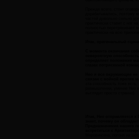
Прежде всего, стоит оговор
дорабатывались, поэтому мн
частей довольно сильно уре
практически ставит с ног н
полностью перетряхивает в
практически на всю трилог
Итак, оригинальный сцена
С момента окончания соб
невероятную способность 
определяет положение ма
глазах потрясенной кома
Нео и все окружающие не 
связан с войной против м
эта способность тоже есть,
размышлении, умение Нео в
выглядит просто странно).
Итак, Нео отправляется к 
знает, почему он обладае
Предназначения нашего г
встретиться с Архитектор
Меровингена, погоня на шосс