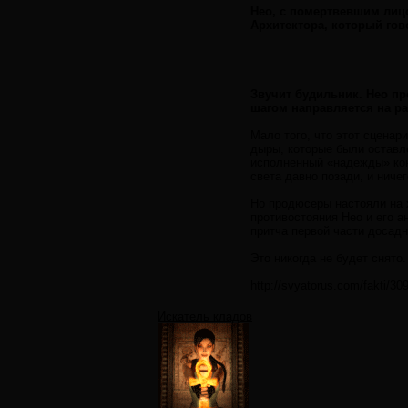
Нео, с помертвевшим лиц
Архитектора, который гов
Звучит будильник. Нео п
шагом направляется на ра
Мало того, что этот сцена
дыры, которые были оставл
исполненный «надежды» кон
света давно позади, и ниче
Но продюсеры настояли на х
противостояния Нео и его а
притча первой части досад
Это никогда не будет снято.
http://svyatorus.com/fakti/30
Искатель кладов