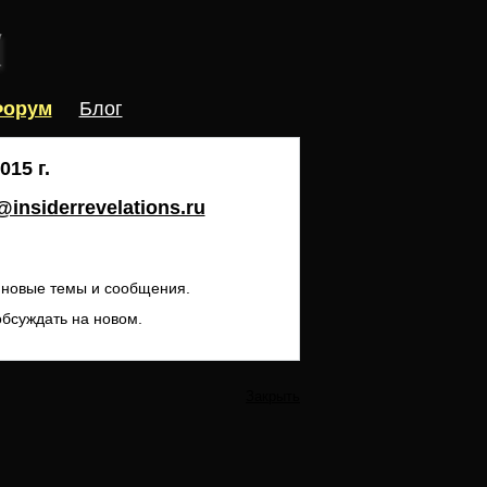
орум
Блог
15 г.
insiderrevelations.ru
ь новые темы и сообщения.
обсуждать на новом.
Закрыть