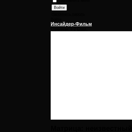
Запомнить меня
Напомнить пароль
Войти
Инсайдер-Фильм
Страницы:
1
2
След.
Матрица: неизвестны