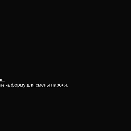
я.
форму для смены пароля.
йте на