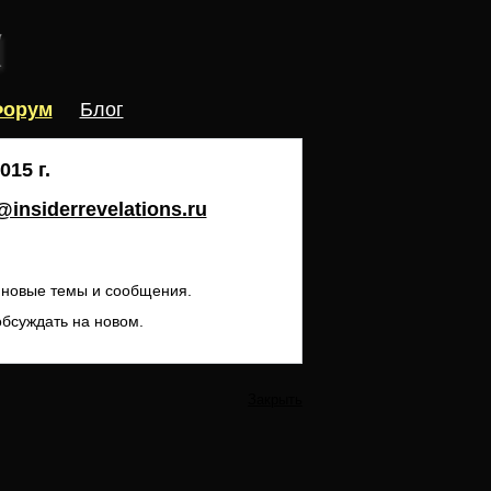
орум
Блог
15 г.
insiderrevelations.ru
ь новые темы и сообщения.
обсуждать на новом.
Закрыть