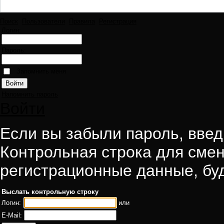
Поиск
Пользователи
Правила
Регистрация
Логин:
Пароль:
Запомнить меня
Напомнить пароль
Войти
Если вы забыли пароль, введи
Контрольная строка для смен
регистрационные данные, буд
Выслать контрольную строку
Логин:
или
E-Mail: