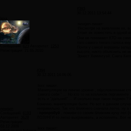
#393
30.12.2011 13:54:44
lexx
newgen пишет:
Несмотря на заявления их, во
стоит их поместить в одной 
Они не понимают КТО на само
того самого тихого голоса вну
Сообщений:
623
Авторитет:
1253
Почти у самой вершины запад
Регистрация:
21.05.2010
высоте, никто объяснить не м
Эрнест Хемингуэй. Снега Ки
#394
30.12.2011 14:06:06
lexx пишет:
Манипуляции на лингво уровне , обусловленные ст
самого себя " ... Но кто то на козлином пергаменте 
есть и "дальний" ... И сколько еще таких подмен ? 
Конечно, манипуляции были. Но вот в данном случае
неправильно. Так что ближнего сначала легче, ну а 
newgen
-
пропробуй
, поживи со своим ближним кучу лет (ч
Сообщений:
6193
Авторитет:
3628
ЛОЗУНГИ то легко выкрикивать, а исполнять..Вот н
Регистрация:
03.12.2009
lexx пишет:
infinitum-ego balance