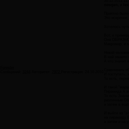
30.12.2011 21:
newgen,
и
lex
Приятно было 
Это искренне,
Хотелось чуть
Вот, к пример
Она ОБРАЗНО 
Макромир, и м
Некий человек
В ней зашито 
А что значит 
Forester
Сравнивать п
Сообщений:
3244
Авторитет:
7972
Регистрация:
24.10.2010
И поступать, 
То есть, пере
И такой "марш
Пирамида А ве
То есть Знани
различные Об
а затем в ещ
И выйти из "
на пирамиду 
а затем и на 