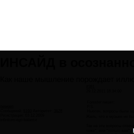
ИНСАЙД в осознанно
Как наше мышление порождает иллю
#381
29.12.2011 18:34:00
Forester пишет:
newgen
P.S.
Сообщений:
6193
Авторитет:
3628
Ньюген, вопросы были за
Регистрация:
03.12.2009
Жаль, что в музыке не бы
infinitum-ego balance
Так на эти вопросы отвеч
тоже", или "только вам"?