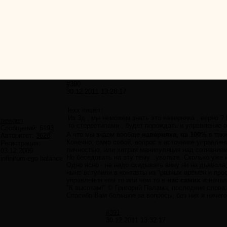
#390
30.12.2011 13:28:17
lexx пишет:
Из 3д , мы неможем знать это наверняка , верно 
newgen
то стереотипами , будет порождать и управление о
Сообщений:
6193
А что мы знаем вообще
наверняка, на 100%
в так
Авторитет:
3628
Конечно, само собой, вопрос в источнике управлени
Регистрация:
личностью, или хитрая манипуляция над сознание
03.12.2009
Но беседовать на эту тему...увольте. Сколько уже 
infinitum-ego balance
Одно ясно - не надо скидывать вину ни на дьявола,
ныне вступили в контакты из "разных времен и про
управления кем то или чем то в
нас самих
изначал
"К высотам!" © Григорий Палама, последние слова.
Спасибо Вам большое за вопросы, без них я ничего 
#391
30.12.2011 13:32:17