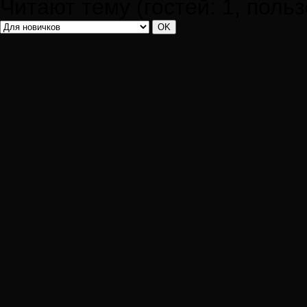
Читают тему (гостей:
1
, поль