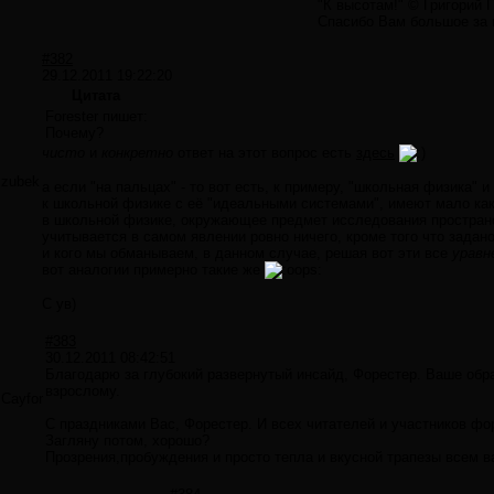
"К высотам!" © Григорий 
Спасибо Вам большое за в
#382
29.12.2011 19:22:20
Цитата
Forester пишет:
Почему?
чисто
и
конкретно
ответ на этот вопрос есть
здесь
zubek
а если "на пальцах" - то вот есть, к примеру, "школьная физика"
к школьной физике с её "идеальными системами", имеют мало как
в школьной физике, окружающее предмет исследования пространств
учитывается в самом явлении ровно ничего, кроме того что задан
и кого мы обманываем, в данном случае, решая вот эти все
уравн
вот аналогии примерно такие же
С ув)
#383
30.12.2011 08:42:51
Благодарю за глубокий развернутый инсайд, Форестер. Ваше обр
взрослому.
Cayfor
С праздниками Вас, Форестер. И всех читателей и участников фо
Загляну потом, хорошо?
Прозрения,пробуждения и просто тепла и вкусной трапезы всем в