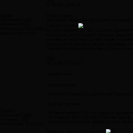
#384
30.12.2011 10:41:06
newgen
Forester пишет:
Сообщений:
6193
Выбирайте: Творец Вы (Душа), или Тварение (э
Авторитет:
3628
Я начну отвечать
Регистрация:
03.12.2009
Ну нужно выбора. Это и то, и другое одноврем
infinitum-ego balance
наполнение. Тебя сотворили Творцом, придав ф
подобное и наполняешь форму сутью, содерж
"К высотам!" © Григорий Палама, последние сл
Спасибо Вам большое за вопросы, без них я нич
#385
30.12.2011 11:43:21
newgen пишет:
Forester пишет:
Выбирайте: Творец Вы (Душа), или Тварение (
Я начну отвечать
Forester
Ну нужно выбора. Это и то, и другое одновреме
Сообщений:
3244
наполнение. Тебя сотворили Творцом, придав 
Авторитет:
7972
подобное и наполняешь форму сутью, содерж
Регистрация:
24.10.2010
Молодец, Ньюген, пять баллов!