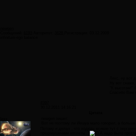
newgen
Сообщений:
6193
Авторитет:
3628
Регистрация:
03.12.2009
infinitum-ego balance
Лекс, ну вот
Ну вот скажи
"К высотам!" 
Спасибо Вам б
#397
30.12.2011 14:16:21
Цитата
newgen пишет:
lexx
Вот не поэтому ли Иешуа мало говорил, а больше
Потому и делал , что ходють всякие тут с пергамен
предвкушениии котлеты ..
А надо было просто 