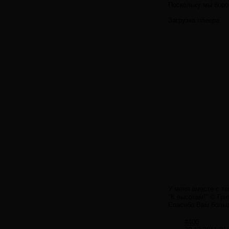
Поскольку мы боро
Загрузка плеера
У меня вместе с т
"К высотам!" © Гри
Спасибо Вам большо
#400