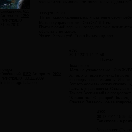
учение и закончилось , остались только "дальние"
Сообщений:
623
newgen пишет:
Авторитет:
1253
Ну вот скажи ка,например, управление своим ребе
Регистрация:
Мать не управляет им . Она ЖИВЕТ им .
21.05.2010
Почти у самой вершины западного пика лежит иссо
объяснить не может.
Эрнест Хемингуэй. Снега Килиманджаро
#398
30.12.2011 14:21:59
Цитата
lexx пишет:
newgen
Мать не управляет им . Она ЖИВ
Сообщений:
6193
Авторитет:
3628
А, так это такой момент..Ты хотел
Регистрация:
03.12.2009
в определенные моменты. И в тоже
infinitum-ego balance
Вот это если так можно сказать "
назвать управлением. Связывает
Так вот Всевышний не предлагает
"К высотам!" © Григорий Палама, 
Спасибо Вам большое за вопросы, б
#399
30.12.2011 15:35:37
Так сказать, в раз
Venamoured (Очаро