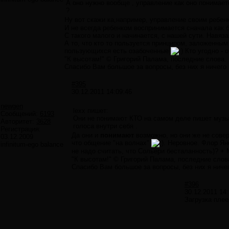
А оно нужно вообще , управление как оно понимает
?
Ну вот скажи ка,например, управление своим ребен
И не всегда ребенком воспринимается сначала как б
С такого малого и начинается, с нашей сути. Навяз
А то, что кто то пользуется принципом, заложенным
пользующихся есть озабоченные
Кто угодно - 
"К высотам!" © Григорий Палама, последние слова.
Спасибо Вам большое за вопросы, без них я ничего 
#395
30.12.2011 14:09:46
newgen
lexx пишет:
Сообщений:
6193
Они не понимают КТО на самом деле пишет музыку
Авторитет:
3628
голоса внутри себя .
Регистрация:
Да они и
понимают
возможно, но они же не сове
03.12.2009
что общение "на волнах"
. Неровное. Флор Ян
infinitum-ego balance
не надо считать, что Сольери бесталанность)? +
"К высотам!" © Григорий Палама, последние слов
Спасибо Вам большое за вопросы, без них я ничег
#396
30.12.2011 14:
Загрузка плее