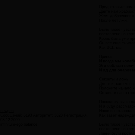
Предоставьте нам 
Дайте нам храброст
Жест добросовестн
После лет лжи.
Было такое чувство
поставлено на карт
Кровь была уже про
Он все еще сжимае
Как ВСЕ мы.
Припев
И когда мы колеб
Это соблазн вели
И яд для очарова
Секреты и ложь
Для тех, кого мы п
Положите начало к
Оставьте нас в гор
Поскольку вы когда
И я буду рассматри
newgen
Наше восстановлен
Сообщений:
6193
Авторитет:
3628
Регистрация:
Как завет надежда
03.12.2009
infinitum-ego balance
Было такое чувство
поставлено на карт
Линии были протян