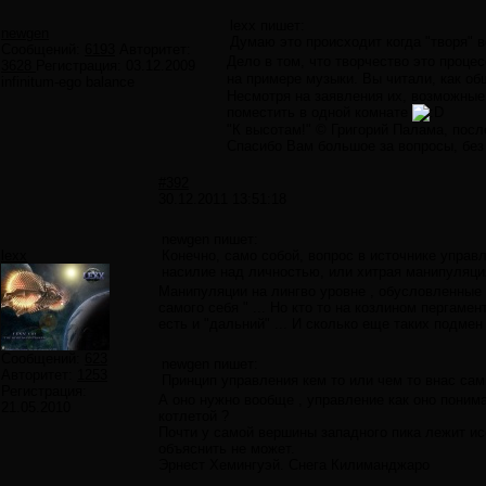
lexx пишет:
newgen
Думаю это происходит когда "творя" в
Сообщений:
6193
Авторитет:
Дело в том, что творчество это проце
3628
Регистрация:
03.12.2009
на примере музыки. Вы читали, как о
infinitum-ego balance
Несмотря на заявления их, возможные, 
поместить в одной комнате
"К высотам!" © Григорий Палама, посл
Спасибо Вам большое за вопросы, без н
#392
30.12.2011 13:51:18
newgen пишет:
lexx
Конечно, само собой, вопрос в источнике управл
насилие над личностью, или хитрая манипуляци
Манипуляции на лингво уровне , обусловленные 
самого себя " ... Но кто то на козлином пергамен
есть и "дальний" ... И сколько еще таких подмен
Сообщений:
623
newgen пишет:
Авторитет:
1253
Принцип управления кем то или чем то внас сам
Регистрация:
А оно нужно вообще , управление как оно понима
21.05.2010
котлетой ?
Почти у самой вершины западного пика лежит ис
объяснить не может.
Эрнест Хемингуэй. Снега Килиманджаро