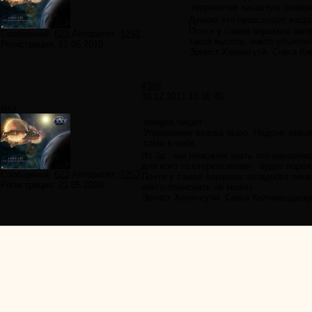
творчестве зачастую соперн
Думаю это происходит когда 
Почти у самой вершины запа
Сообщений:
623
Авторитет:
1253
такой высоте, никто объясни
Регистрация:
21.05.2010
Эрнест Хемингуэй. Снега К
#389
30.12.2011 13:16:45
lexx
newgen пишет:
Управление всегда было. Надоне забыв
сами в себя.
Из 3д , мы неможем знать это наверня
для кого то стереотипами , будет поро
Сообщений:
623
Авторитет:
1253
Почти у самой вершины западного пика
Регистрация:
21.05.2010
никто объяснить не может.
Эрнест Хемингуэй. Снега Килиманджар