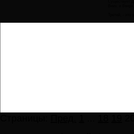
Существует Д
Вниз, и Ввер
Третий, - это
Страницы:
Пред.
1
...
18
19
2