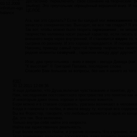
Достаточно "переключить" своё сознание на творческий "
03.12.2009
(выбор). Это треугольник обращённый вершиной вниз. И т
infinitum-ego
ЦЕЛОЕ.
balance
Ага, как это сделать? Если бы каждый мог
неискаженно
тв
зачастую соперничество. Выходит, не все так гладко? Я эт
Так вот, чтобы можно было творить
гармонично
, не меша
творчество человека носит разный характер, если писать 
внешнего мира через внутренний. И становится
видно
то, 
сыграна по разному. И это хорошо передается. И передает
Наконец, приведу самый простой пример творчества своего 
редкие моменты
созвучий
, гармонии между друг другом?
Итак, два треугольника - вниз и вверх - звезда Давида (ка
"К высотам!" © Григорий Палама, последние слова.
Спасибо Вам большое за вопросы, без них я ничего из того
#387
30.12.2011 12:08:36
Я еще добавлю, что Душа,включая чувствование и понятие, дух,
Нам, наследникам постсоветского пространства это понятно как н
И некоторым даже очень хорошо и прилично живется.
Бури можно и в стакане создавать, ураганы возникают в человеке 
Когда я говорила о любви, я имела ввиду ту, которая все содержи
Вы же Форестер, говорите, что любовью является и одна из конце
Да, это так. Все включено.
Только внутри себя найти это непросто.
Найти как единственную реальность.
Еще более непросто Найти, и утратив осознать Что утрачено, и н
Тело заменяемо, культуры, государства, даже планеты (наверняк