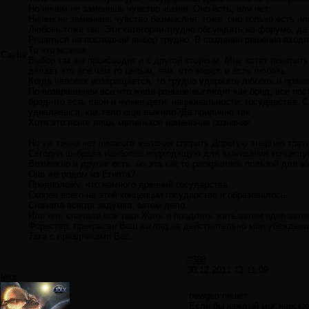
Но ничем не заменишь чувство жизни. Оно есть, или нет.
Ничем не заменишь чувство безмыслия, тоже, оно только есть или
Любовь тоже так. Эти категории трудно обсуждать на форуме, да 
Решиться на последний выбор трудно. В создании решения входит 
То что можем.
Cayfor
Выбор так же происходит и с другой стороны. Мне хотят поверить
делает это все чем то целым, тем, что живет, и есть любовь.
Когда человек возвращается, то трудно удержать любовь.и прин
По возвращении все что жила раньше выглядит как бред, все пос
бред-что есть свои и чужие дети, национальности, государства.
удивляешся, как тело еще выжило?Да прилично так...
Хотя это всего лишь маленькое изменение сознания.
Но уж точно нет никакого желания спорить.Дорогую энергию тра
Сегодня выбрала наиболее подходящую для выживания концепци
Возможно и другие есть, но эта как то раскрылась пользой для ж
Она же родом из Египта?
Предположу, что намного древней государства.
Скорее всего на этой концепции государство и образовалось.
Сначала всегда задумка, затем дело.
Или нет, сначала все таки Жить и продлить жить-затем идея-зате
Форестер, прекрасен Ваш взгляд на действительно мои убеждени
Таки с праздниками Вас.
#388
30.12.2011 13:11:09
lexx
newgen пишет:
Если бы каждый мог неискаж