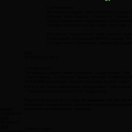
С уточнениями.
Эго каждый создаёт самостоятельно. Создав фо
осознаёт себя творцом, - становится "тварью г
"Здесь" наполнение содержанием (убеждения
Человек выступает в роли "твари" для себя, и 
Достаточно "переключить" своё сознание на тв
чтобы начать подниматься ВВЕРХ (выбор). Эт
И только опять поднявшись, происходит соед
#386
30.12.2011 12:03:33
Forester пишет:
Эго каждый создаёт самостоятельно. Создав форму "там" и
себя творцом, - становится "тварью грешной" и обречённ
ВНЕШНИМ давлением. Человек выступает в роли "твари" для
Я вовсе не считаю наполнение убеждениями = наполнение
= "вибрационное дрожание сути". Модуляция.
Управление всегда было. Надо
не забывать
той простой в
управляем своими детьми, управляем домашними животны
newgen
смениться на наблюдение, например.
Сообщений:
6193
Авторитет:
3628
Forester пишет:
Регистрация: