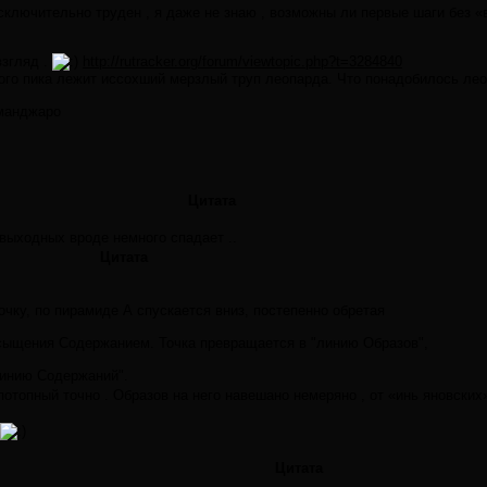
сключительно труден , я даже не знаю , возможны ли первые шаги без 
взгляд .
http://rutracker.org/forum/viewtopic.php?t=3284840
го пика лежит иссохший мерзлый труп леопарда. Что понадобилось леоп
иманджаро
Цитата
выходных вроде немного спадает ..
Цитата
Точку, по пирамиде А спускается вниз, постепенно обретая
сыщения Содержанием. Точка превращается в "линию Образов",
инию Содержаний".
отопный точно . Образов на него навешано немеряно , от «инь яновских»
Цитата