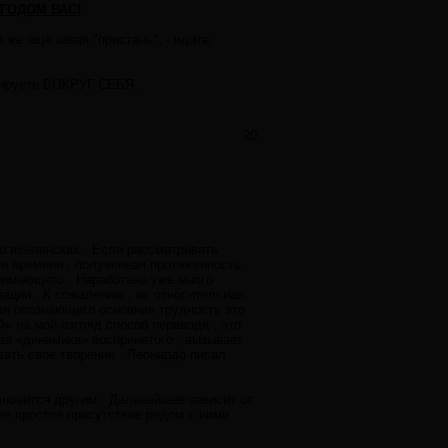
ГОДОМ ВАС!
 же ещё какая "пристань", - идите,
лируете ВОКРУГ СЕБЯ.
20
до вселенских . Если рассматривать
ти времени , полученная протяженность
нимающего . Наработано уже много
мации . К сожалению , их относительная
ля осознающего основная трудность это
й» на мой взгляд способ перевода , это
ная «динамика» воспринятого , вызывает
вать свое творение . Леонардо писал
ановится другим . Дальнейшее зависит от
же простое присутствие рядом с ними