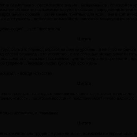
ятие безмолвного , бессловесное знание , безвременное , приходится «
изменений вполне воспринимается уже в образах , определяемых темп
версальных» образов , более менее понятных для всех , они висят в инф
ная доступность , позволяет возможность «плоской» манипуляции эгоич
ивилизация"....и её "посетители".
Цитата
трудность это перевод образов на лингво уровень , я не знаю ни одного
яд способ перевода , это исскуство , с его помощью можно донести хоть
 воспринятого , вызывает постоянное чувство неудовлетворенности , ин
вое творение . Леонардо писал Джоконду всю жизнь …
еревод", - всегда искусство.
Цитата
и воспринятым , навсегда меняет жизнь человека , в каком то смысле о
отанных «глосс» , некоторые вообще не предпринимают ничего видимого 
ется не осознание, а понимание.
Цитата
мя исключительно труден , я даже не знаю , возможны ли первые шаги б