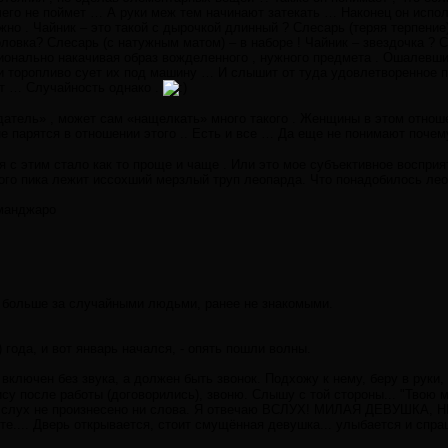
ичего не поймет … А руки меж тем начинают затекать … Наконец он испол
но . Чайник – это такой с дырочкой длинный ? Слесарь (теряя терпение) 
оловка? Слесарь (с натужным матом) – в наборе ! Чайник – звездочка ?
ионально накачивая образ вожделенного , нужного предмета . Ошалевши
 торопливо сует их под машину … И слышит от туда удовлетворенное п
ут … Случайность однако .
датель» , может сам «нащелкать» много такого . Женщины в этом отнош
не парятся в отношении этого .. Есть и все … Да еще не понимают поч
я с этим стало как то проще и чаще . Или это мое субъективное восприя
го пика лежит иссохший мерзлый труп леопарда. Что понадобилось леоп
иманджаро
 больше за случайными людьми, ранее не знакомыми.
 года, и вот январь начался, - опять пошли волны.
включен без звука, а должен быть звонок. Подхожу к нему, беру в руки, 
у после работы (договорились), звоню. Слышу с той стороны... "Твою ма
ве. Вслух не произнесено ни слова. Я отвечаю ВСЛУХ! МИЛАЯ ДЕВУШ
... Дверь открывается, стоит смущённая девушка... улыбается и спраши