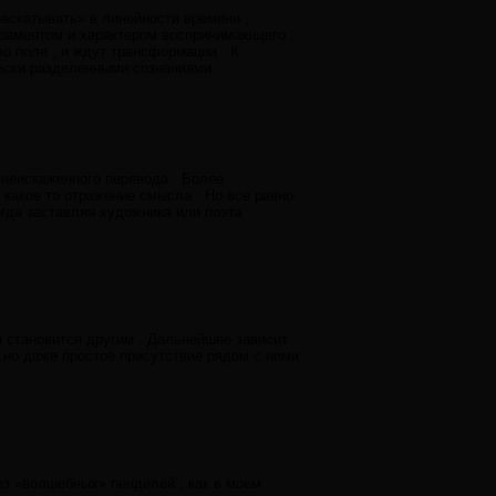
раскатывать» в линейности времени ,
ераментом и характером воспринимающего .
о поле , и ждут трансформации . К
ески разделенными сознаниями .
 неискаженного перевода . Более
 какое то отражение смысла . Но все равно
огда заставляя художника или поэта
н становится другим . Дальнейшее зависит
, но даже простое присутствие рядом с ними
ез «волшебных» пенделей , как в моем