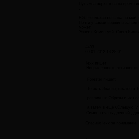
Путь «на верх» в наше время и
…
P.S. Неплохая попытка на мой 
Почти у самой вершины западно
может.
Эрнест Хемингуэй. Снега Кил
#403
09.01.2012 13:28:01
lexx пишет:
Напряженность активности 
Forester пишет:
То есть Знание, сжатое в 
различные Образы и их на
а затем в ещё бОльшую "л
Символ очень древний , доп
Спасибо lexx за понимание.