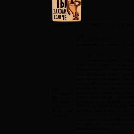
Сообщений:
3244
Авторитет:
7972
Регистрац
#402
08.01.2012 05:25:35
Напряженность активности вых
Forester пишет:
То есть Знание, сжатое в Точк
различные Образы и их насыщ
а затем в ещё бОльшую "лини
Символ очень древний , допото
восприятие безмолвного , бесс
изменений вполне воспринимае
«универсальных» образов , бол
lexx
доступность , позволяет возм
Сообщений:
перевод образов на лингво уро
623
исскуство , с его помощью мож
Авторитет:
постоянное чувство неудовлетв
1253
Джоконду всю жизнь …
Регистрация:
21.05.2010
Бессловесное знание будучи во
его характера , и наработанны
меняет осознание .