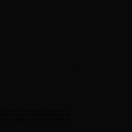
0
ю ни одного неискаженного перевода .
и хоть какое то отражение смысла . Но
ности , иногда заставляя художника или