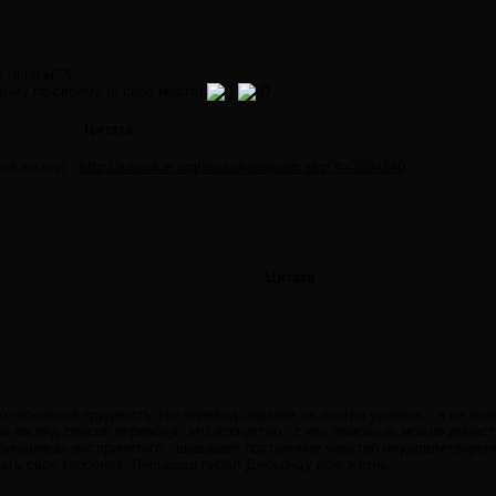
и лёгким"?!
дому по-своему (в своё место)
Цитата
мой взгляд .
http://rutracker.org/forum/viewtopic.php?t=3284840
Цитата
о основная трудность это перевод образов на лингво уровень , я не зна
й взгляд способ перевода ,это исскуство , с его помощью можно донест
«динамика» воспринятого , вызывает постоянное чувство неудовлетворен
ать свое творение. Леонардо писал Джоконду всю жизнь …