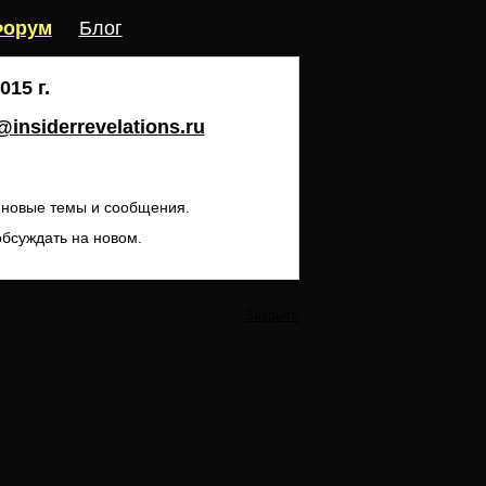
орум
Блог
15 г.
insiderrevelations.ru
ь новые темы и сообщения.
обсуждать на новом.
Закрыть