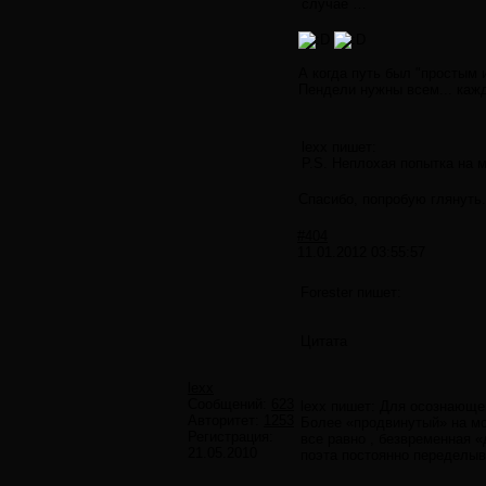
случае …
А когда путь был "простым 
Пендели нужны всем... каж
lexx пишет:
P.S. Неплохая попытка на 
Спасибо, попробую глянуть.
#404
11.01.2012 03:55:57
Forester пишет:
Цитата
lexx
Сообщений:
623
lexx пишет: Для осознающег
Авторитет:
1253
Более «продвинутый» на мо
Регистрация:
все равно , безвременная 
21.05.2010
поэта постоянно переделыв