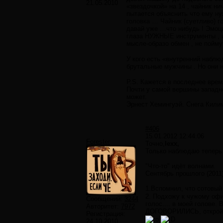
21.05.2010
«звездочкой» на 14 , чайник н
пытается объяснить что ему нуж
головка … Чайник (суетливо) г
давай уже …что нибудь ! Эмоц
глаза НУЖНЫЕ инструменты , и
мысле-образо обмен , не пойм
У кого есть «внутренний наблю
брутальные мужчины . Но они 
P.S. Кажется в последнее врем
Почти у самой вершины западно
может.
Эрнест Хемингуэй. Снега Кил
#406
15.01.2012 12:44:06
Forester
Точно,
lexx,
Только наблюдаю теперь
"Что-то" идёт волнами.
Сентябрь прошлого (2011)
1.Вспомнил, что сотовый 
2. Подхожу к чужому офис
Сообщений:
3244
голос.... в моей голо
Авторитет:
7972
ДОГОВОРИЛИСЬ, откройте.
Регистрация:
24.10.2010