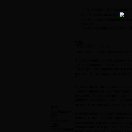
Я бы сказал, что хороший "п
Да ! Хорошо сказал !
Почти у самой вершины запа
не может.
Эрнест Хемингуэй. Снега К
#405
15.01.2012 11:12:49
Телепатия – забытые возможнос
А собственно почему забытые ? 
которой переполнен мозг любог
Тогда да , это фантазия ума в
должен быть открытым в обоих
?
Думаю мы «телепаем» неосознан
«сработавшихся» коллективах .
рутинно , благодаря фильтру п
чайник , когда мы сами собирае
но все таки множество деталей
lexx
Сообщений:
Для примера приведу знакомую 
623
весь в томлении и нетерпении 
Авторитет:
разложены в рабочем беспоряд
1253
вспоминает что рядом нет нужно
Регистрация:
довел машину до подобного сос