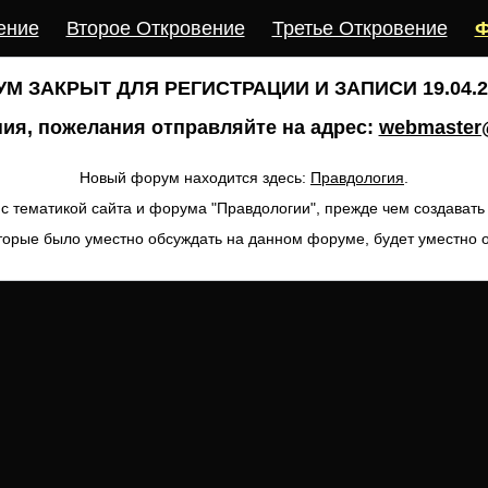
ение
Второе Откровение
Третье Откровение
Ф
М ЗАКРЫТ ДЛЯ РЕГИСТРАЦИИ И ЗАПИСИ 19.04.20
ия, пожелания отправляйте на адрес:
webmaster@
Новый форум находится здесь:
Правдология
.
с тематикой сайта и форума "Правдологии", прежде чем создават
торые было уместно обсуждать на данном форуме, будет уместно 