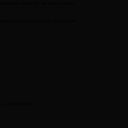
«волшебных» пенделей , как в моем случае
арду на такой высоте, никто объяснить не
3
 , до вселенских .