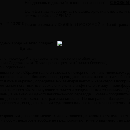
Не вдаваясь в детали "кто кого не так понял", -
С НОВЫМ 
Если Вы нашли свой путь, не важно. христианство это, или
не сомневайтесь СЕЙЧАС.
ия:
24.10.2010
Помните только, ЛЮБОВЬ В ВАС САМОЙ, и Вы её транс
одных вроде немного спадает ..
Цитата
у, по пирамиде А спускается вниз, постепенно обретая
ения Содержанием. Точка превращается в "линию Образов",
ю Содержаний".
пный точно . Образов на него навешано немеряно , от «инь яновских» , 
ловесное знание , безвременное , приходится «раскатывать» в линейнос
тся уже в образах , определяемых темпераментом и характером воспри
ее менее понятных для всех , они висят в инфо поле , и ждут трансфор
ожность «плоской» манипуляции эгоически разделенными сознаниями . Д
вень , я не знаю ни одного неискаженного перевода . Более «продвинуты
но донести хоть какое то отражение смысла . Но все равно , безвремен
оренности , иногда заставляя художника или поэта постоянно переделы
спринятым , навсегда меняет жизнь человека , в каком то смысле он ст
х «глосс» , некоторые вообще не предпринимают ничего видимого , но да