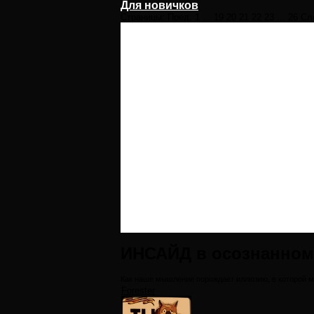
Для новичков
Страницы:
Пред.
1
...
19
20
21
22
23
...
26
Сл
ИНСАЙД в осознанном
Как наше мышление порождает иллюзию, в которой 
Forester