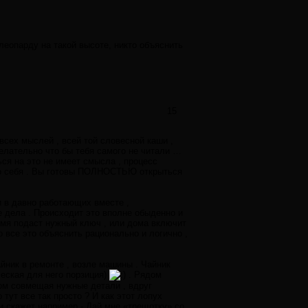
еопарду на такой высоте, никто объяснить
15
 всех мыслей , всей той словесной каши ,
желательно что бы тебя самого не читали …
ся на это не имеет смысла , процесс
мо себя . Вы готовы ПОЛНОСТЬЮ открыться
и в давно работающих вместе ,
е дела . Происходит это вполне обыденно и
ремя подаст нужный ключ , или дома включит
о все это объяснить рационально и логично ,
йник в ремонте , возле машины . Чайник
ческая для него порзиция)
. Рядом
дом совмещая нужные детали , вдруг
 тут все так просто ? И как этот лопух
и скажет например - Дай мне «трещотку» со