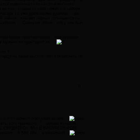
ьзуя возможности великого и могучего ,
да нет , справа от тебя лежит и в наборе
 Слесарь ( с уже дрожащими руками) … да
й чайник , хватает первые попавшиеся на
ыхтение … Скажи им потом , что у них был
ении более чувствительны , чем суровые
ему мужыки не чувствуют их …
тие ?
арду на такой высоте, никто объяснить не
0
и в этот момент поступает вызов....
ть, кого принесло...", - милый женский
КА, НЕ СЕРДИТЕСЬ, МЫ В ВАШИМ ШЕФОМ
вает, - А КАК ВЫ... и замолкает...