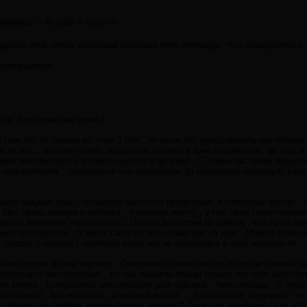
еревод", - всегда искусство.
дного пика лежит иссохший мерзлый труп леопарда. Что понадобилось л
илиманджаро
ти. Альтернатива речи ?
Нам кто то сказал об этом ? Нет , ну если это представлять как чтение
о из нас , причем чтение подробное любого в зоне видимости , да еще 
тайне мечтающего о всемогуществе в 3д мире . С таким настроем надеять
 направлениях , получается что эгоическое 3д мышление блокирует са
но каждый день , особенно часто это происходит в семейных кругах , 
 Про связь матери и ребенка , я вообще молчу , у них свои таинственны
ервого внимания неосознанно . Просто допустим на работе , кто то во в
мся это сделать . У меня такое по нескольку раз на дню . Можно конечн
 говорит о другом , особенно когда мы не находимся в зоне видимости .
некоторым из нас картину . Специалист автослесарь и рядом полный ча
«помогает» автослесарю , из под машины видны только его ноги (класси
ке ключи , совершенно мистическом для чайника . Автослесарь , с тру
го ключа , вот все взял , а нужный забыл … Да и кто мог подумать , что
тояния , не сделав элементарных вещей ?! Также он понимает , что есл