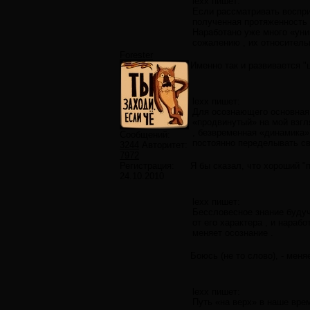
lexx пишет:
Если рассматривать воспри
полученная протяженность 
Наработано уже много «уни
сожалению , их относитель
Forester
Именно так и развивается "ц
lexx пишет:
Для осознающего основная 
«продвинутый» на мой взгл
, безвременная «динамика»
Сообщений:
постоянно переделывать с
3244
Авторитет:
7972
Регистрация:
Я бы сказал, что хороший "п
24.10.2010
lexx пишет:
Бессловесное знание будуч
от его характера , и нараб
меняет осознание .
Боюсь (не то слово), - меня
lexx пишет:
Путь «на верх» в наше вре