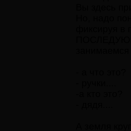
Вы здесь пр
Но, надо по
фиксируя в 
ПОСЛЕДУЮЩУ
занимаемся
- а что это?
- ручки....
-а кто это?
- дядя....
А земля кру