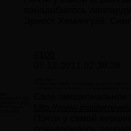
понадобилось леопарду 
Эрнест Хемингуэй. Сне
#106
07.12.2011 02:38:38
Greg пишет:
Я могу представить, что леопард за кем-то гнался и 
смог вернуться и не выжил, и у тренированных сильн
Свое эмоциональное 
lexx
Сообщений:
623
Авторитет:
1253
http://www.insiderrev
Регистрация:
21.05.2010
Почти у самой вершин
понадобилось леопард