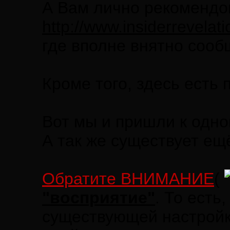
А Вам лично рекомендо
http://www.insiderrevel
где вполне внятно сооб
Кроме того, здесь есть
Вот мы и пришли к одно
А так же существует е
Обратите ВНИМАНИЕ
(
"восприятие"
. То есть
существующей настройки