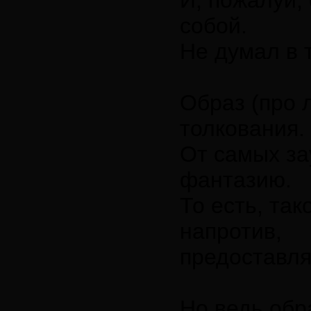
И, пожалуй,
собой.
Не думал в 
Образ (про 
толкования.
От самых за
фантазию.
То есть, та
напротив,
предоставля
Но ведь обра