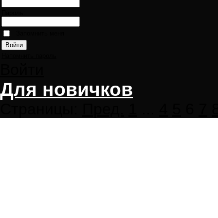
Пароль:
Запомнить меня
Напомнить пароль
Войти
Для новичков
Страницы:
Пред.
1
...
4
5
6
7