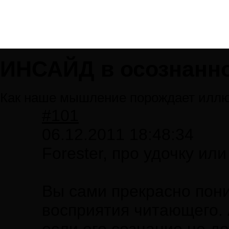
ИНСАЙД в осознанно
Как наше мышление порождает иллю
#101
06.12.2011 18:48:34
Forester, про удочку или
Вы сами прекрасно пони
восприятия читающего. 