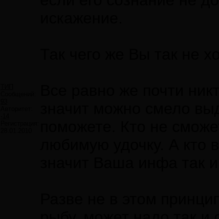
если его сознание не д
искажение.
Так чего же Вы так не х
Все равно же почти ник
ТИП
Сообщений:
93
значит можно смело выд
Авторитет:
-14
поможете. Кто не сможе
Регистрация:
28.01.2010
любимую удочку. А кто 
значит Ваша инфа так и 
Разве не в этом принци
рыбу, может надо так и