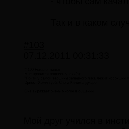
- чтобы сам качал,
Так и в каком слу
#103
07.12.2011 00:31:33
# 100 Forester пишет:
Мне нравится подпись у lexx(а):
"Почти у самой вершины западного пика лежит иссохший м
Эрнест Хемингуэй. Снега Килиманджаро
Она выражает очень многое в общении.
Мой друг учился в инсти