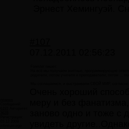
Эрнест Хемингуэй. С
#107
07.12.2011 02:56:23
Forester пишет:
На всё мы получаем внятные, программирующие ответы
родители, потом учителя и преподаватели, потом ... по
Мы соглашаемся, и выстраиваем СВОЙ МИР, соглас
Очень хороший способ 
меру и без фанатизма
newgen
Сообщений:
6193
Авторитет:
заново одно и тоже с 
3628
Регистрация:
увидеть другие..Однак
03.12.2009
infinitum-ego