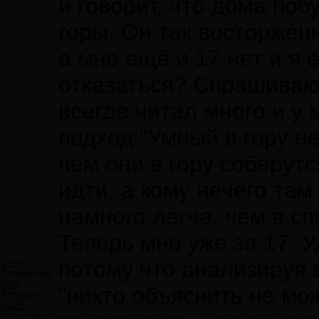
и говорит, что дома поб
горы. Он так восторженн
а мне ещё и 17 нет и я 
отказаться? Спрашиваю, 
всегда читал много и у
подход:"Умный в гору не
чем они в гору соберутс
идти, а кому нечего там
намного легче, чем в сп
Теперь мне уже за 17. 
потому что анализируя 
Greg
Сообщений:
3270
"никто объяснить не мо
Авторитет:
11325
Регистрация: