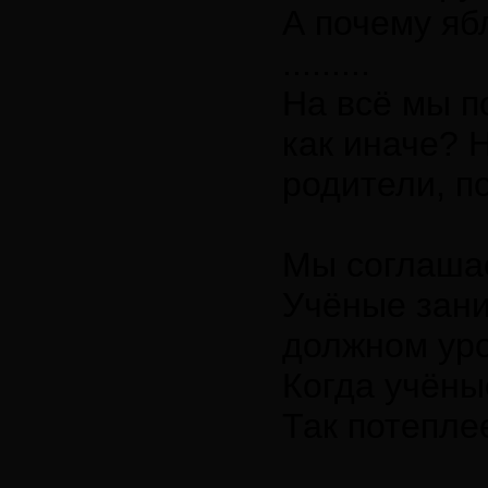
А почему яб
.........
На всё мы п
как иначе? 
родители, п
Мы соглаша
Учёные зани
должном уро
Когда учёны
Так потепле