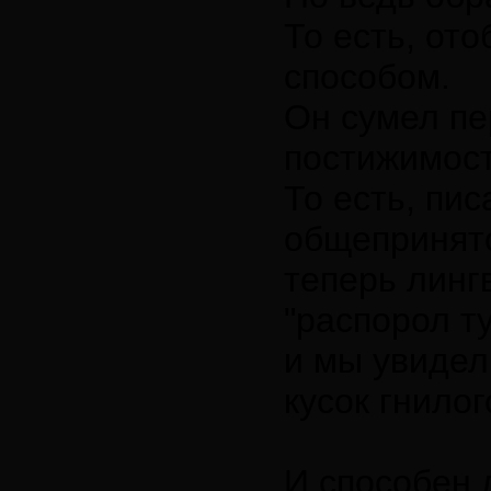
То есть, от
способом.
Он сумел пе
постижимост
То есть, пи
общепринят
теперь линг
"распорол ту
и мы увидел
кусок гнилог
И способен 