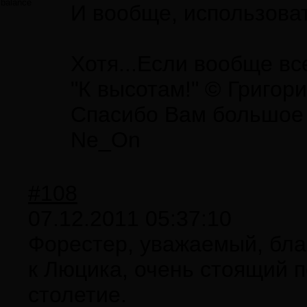
balance
И вообще, использоват
Хотя...Если вообще в
"К высотам!" © Григор
Спасибо Вам большое з
Ne_On
#108
07.12.2011 05:37:10
Форестер, уважаемый, благ
к Люцика, очень стоящий 
столетие.