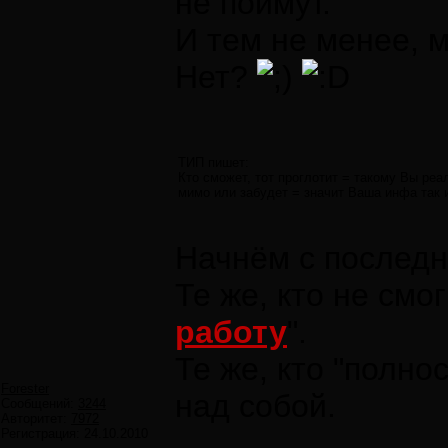
не поймут."
И тем не менее, 
Нет?
ТИП пишет:
Кто сможет, тот проглотит = такому Вы ре
мимо или забудет = значит Ваша инфа так и 
Начнём с последн
Те же, кто не смо
работу
".
Те же, кто "полно
Forester
над собой.
Сообщений:
3244
Авторитет:
7972
Регистрация:
24.10.2010