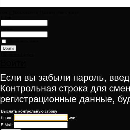
Поиск
Пользователи
Правила
Регистрация
Логин:
Пароль:
Запомнить меня
Напомнить пароль
Войти
Если вы забыли пароль, введи
Контрольная строка для смен
регистрационные данные, буд
Выслать контрольную строку
Логин:
или
E-Mail: