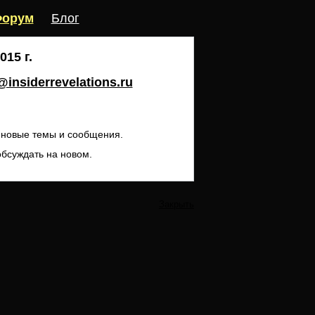
орум
Блог
15 г.
insiderrevelations.ru
ь новые темы и сообщения.
обсуждать на новом.
Закрыть