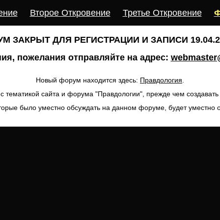
ение
Второе Откровение
Третье Откровение
Ф
М ЗАКРЫТ ДЛЯ РЕГИСТРАЦИИ И ЗАПИСИ 19.04.20
ия, пожелания отправляйте на адрес:
webmaster@
Новый форум находится здесь:
Правдология
.
с тематикой сайта и форума "Правдологии", прежде чем создават
торые было уместно обсуждать на данном форуме, будет уместно 