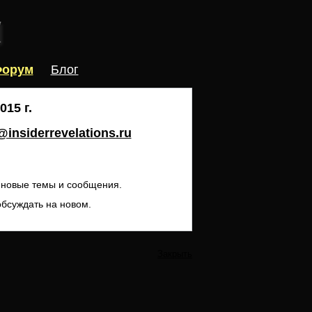
орум
Блог
15 г.
insiderrevelations.ru
ь новые темы и сообщения.
обсуждать на новом.
Закрыть