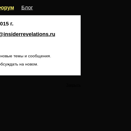
орум
Блог
15 г.
insiderrevelations.ru
ь новые темы и сообщения.
обсуждать на новом.
Закрыть