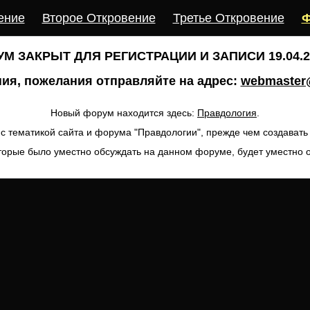
ение
Второе Откровение
Третье Откровение
Ф
М ЗАКРЫТ ДЛЯ РЕГИСТРАЦИИ И ЗАПИСИ 19.04.20
ия, пожелания отправляйте на адрес:
webmaster@
Новый форум находится здесь:
Правдология
.
с тематикой сайта и форума "Правдологии", прежде чем создават
торые было уместно обсуждать на данном форуме, будет уместно 