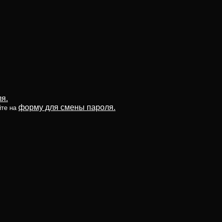
я.
форму для смены пароля.
йте на