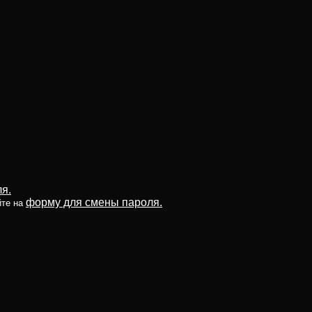
я.
форму для смены пароля.
йте на