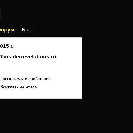
орум
Блог
15 г.
insiderrevelations.ru
ь новые темы и сообщения.
обсуждать на новом.
Закрыть