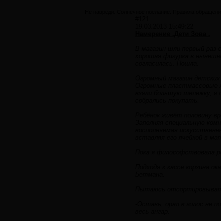
Не навреди. Солнечное послание. Правила обращени
#121
19.03.2013 15:49:22
Намерение .Дети Зова .
В магазин шли первый раз 
хорошая фигурка в нынешне
согласилась. Пошла.
Огромный магазин детских 
Огромные пластмассовые ж
взяли большую тележку, я
собрались покупать.
Ребёнок живёт половину вр
Заполняя специальную комн
восполняемая искусственн
вставляя его ячейкой в мат
Пока я философствовала ре
Подходя к кассе корзина ок
Бетмана.
Пытаюсь отсортировывать.
-Оставь, орал в голос не 
весь ангар.