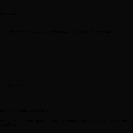
репонимания.
сть. Назовём ее так. Сотрудничество с Духом Вселенной.
/avtor/gabriel11
ляет подключиться к Потоку.
тся недюжинная внутренняя сила и упорный труд,чтобы это произошло и 
 удается