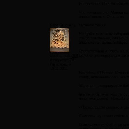
Исполнения. Причём никогд
Чистота мысли. Мотивации
отстёгивать. Очищать.
Лара Габриель
Нулевая точка.
Нащупав механизм интуитив
самостоятельно, без усили
отслеживая происходящее.
Присутствие в Здесь и Сей
Если не противоречат зако
Сообщений:
309
Авторитет:
781
Регистрация:
19.11.2011
Находясь в Потоке Мирозда
славу, исполнить свои жел
Желания – повивальные бабк
Желания движут нашим суще
тем, что имеем. Некогда. 
- Посмотрите сколько я им
Самость, чувство собствен
Вожделенье не даёт насыт
вирус хватания занесённый