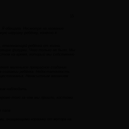
15
. Я обещала. Несмотря на название
ую игрушку ребёнку, конечно я
й, отвлекающей ребёнка от жизни.
оящие фигурки. Чего только не было. Мы
остюм на время, который мы собственно
очет маленькое прекрасное создание.
 в сознании ребёнка. Недостаточность
существованья. Ненасытным желанием
 ним наблюдать.
е кроме того за чем мы пришли, костюма
 папа .
ами, очищающими корзинку от мусора на