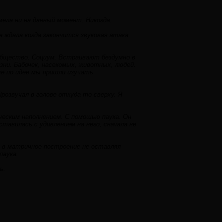
мела ни на данный момент. Никогда.
а ждала когда закончится звуковая атака.
Общество. Социум. Встраивают бездумно в
и. Бабочек, насекомых, животных, людей.
е по идее мы пришли изучать.
озвучал в голове откуда то сверху. Я
еским наполнением. С помощью паука. Он
ставилась с удивлением на него, сначала не
 в матричное построение не оставляя
паука.
ь.