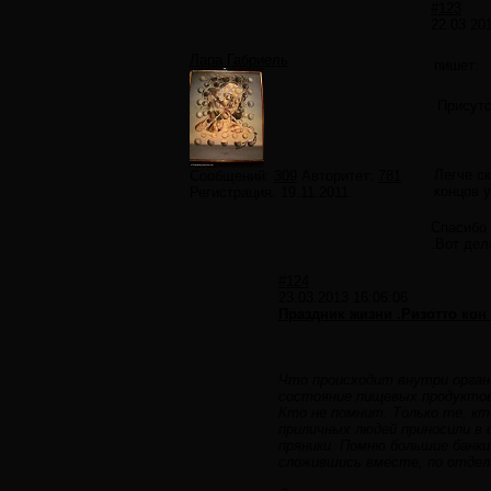
#123
22.03.20
Лара Габриель
пишет:
Присутс
Легче с
Сообщений:
309
Авторитет:
781
концов 
Регистрация:
19.11.2011
Спасибо 
.Вот дел
#124
23.03.2013 16:06:06
Праздник жизни .Ризотто кон
Что происходит внутри органи
состояние пищевых продуктов 
Кто не помнит. Только те, кт
приличных людей приносили в
пряники. Помню большие банк
сложившись вместе, по отдел