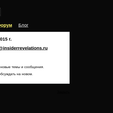
орум
Блог
15 г.
insiderrevelations.ru
ь новые темы и сообщения.
обсуждать на новом.
Закрыть