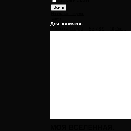
Запомнить меня
Напомнить пароль
Войти
Для новичков
Страницы:
Пред.
1
...
5
6
7
8
9
...
16
След.
МОЯ ВСЕЛЕННАЯ.