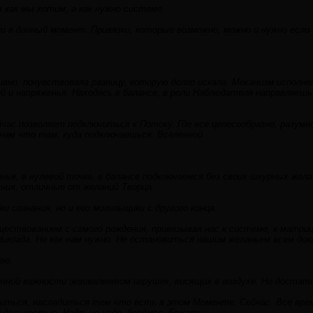
а как мы хотим, а как нужно системе.
 в данный момент. Привязки, которые возможно, можно и нужно если
но, почувствовала разницу, которую долго искала. Механизм исполнен
й и напряженья. Находясь в балансе, в роли Наблюдателя направляешь
час позволяет подключиться к Потоку. Где все целесообразно, разум
нам что там, куда подключаешься. Вселенной.
нья, в нулевой точке, в балансе подключаемся без своих шкурных жел
ания, отличные от желаний Творца.
и сознания, но и его могильщики с другого конца.
ствованием с самого рождения, привязывая нас к системе, к матрице
Никогда. Не как нам нужно. Не остановиться нашим желаньем всем док
ею.
ной важности эквивалентом игрушек, висящих в воздухе. Не достать.
иться, насладиться тем что есть в этом Моменте. Сейчас. Все время
 дальностью. Надо, не надо, берёмся. Бежать.