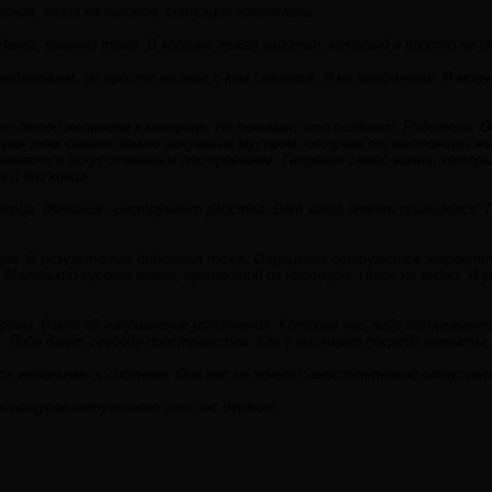
асная, глаза на выкате, ситуация накалялась.
денег, конечно тоже. В корзине лежал капитал, который я просто не и
жделением, он просто не знал с кем связался. Я не вредничала. Я молч
ют детей желанием к матрице. Не понимая, что создают. Родители. 
оряя тем самым Землю ненужным мусором, отлучая от настоящей жизн
еваются искусственным построением. Творения самой жизни, которы
 и без конца.
рца. Желания –инструмент рабства. Вот какой ответ привиделся. Пр
мна. В результатах действия тоже. Ощущения отличаются энергетич
 Маленький кусочек жизни, пришедший из ниоткуда. Нить не видно. Я у
ргию, дают ей направление исполнения. Которая нас либо затягивают
 Либо дают свободу пространства. Как у висящего посреди комнаты 
я желаниями к системе. Она нас не хочет самостоятельно отпускат
ь нащупав интуитивно что нас держит.