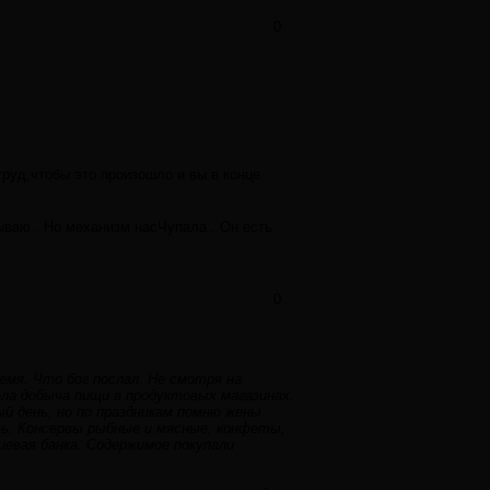
0
труд,чтобы это произошло и вы в конце
зываю . Но механизм насЧупала . Он есть
0
ремя. Что бог послал. Не смотря на
ала добыча пищи в продуктовых магазинах.
й день, но по праздникам помню жены
ть. Консервы рыбные и мясные, конфеты,
евая банка. Содержимое покупали