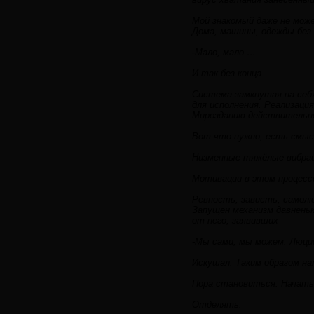
Мой знакомый даже не може
Дома, машины, одежды без 
-Мало, мало ….
И так без конца.
Система замкнутая на себя
для исполнения. Реализаци
Мирозданию действительно 
Вот что нужно, есть смыс
Низменные тяжёлые вибрац
Мотивации в этом процессе
Ревность, зависть, самол
Запущен механизм давненьк
от него, заявивших
-Мы сами, мы можем. Люциф
Искушал. Таким образом на
Пора становиться. Начать
Отделять.