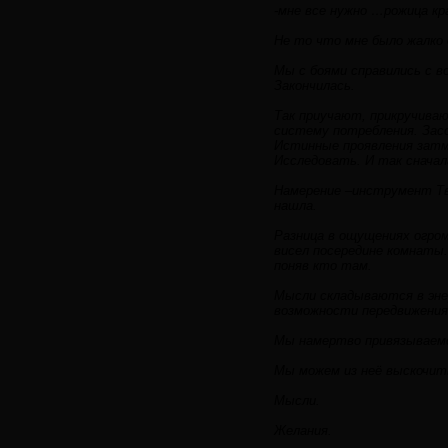
-мне все нужно …рожица кр
Не то что мне было жалко 
Мы с боями справились с во
Закончилась.
Так приучают, прикручива
систему потребления. Зас
Истинные проявления затм
Исследовать. И так сначала
Намерение –инструмент Тво
нашла.
Разница в ощущениях огро
висел посередине комнаты.
поняв кто там.
Мысли складываются в эне
возможности передвижения.
Мы намертво привязываемс
Мы можем из неё выскочит
Мысли.
Желания.