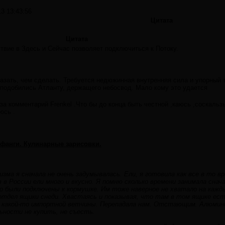
13 13:43:56
Цитата
Цитата
твие в Здесь и Сейчас позволяет подключиться к Потоку.
казать, чем сделать. Требуется недюжинная внутренняя сила и упорный 
уподобились Атланту, держащего небосвод. Мало кому это удается
за комментарий Frenkel .Что бы до конца быть честной ,каюсь ,соскаль
юсь .
 фанги. Кулинарные зарисовки.
зма я сначала не очень задумывалась. Ели, я готовила как все в то в
в России ели много и вкусно. Я помню сколько времени занимала снач
о были подключены к кормушке. Им тоже наверное не хватало на кажды
 отдел ящики снеди. Хвастаясь и показывая, что там в том ящике ес
и какой-то импортной ветчины. Перепадала нам. Отстающим. Алюмини
ьности не купить, не съесть.