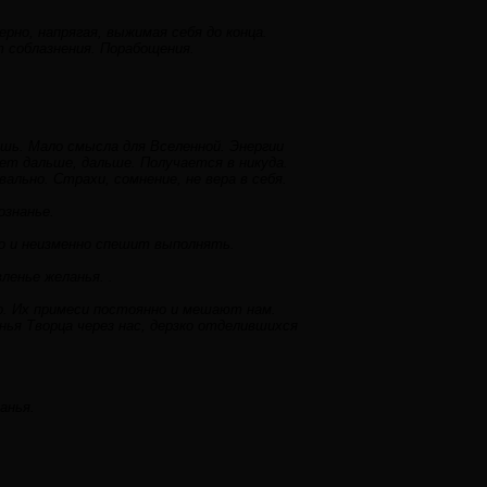
но, напрягая, выжимая себя до конца.
т соблазнения. Порабощения.
шь. Мало смысла для Вселенной. Энергии
ает дальше, дальше. Получается в никуда.
льно. Страхи, сомнение, не вера в себя.
ознанье.
о и неизменно спешит выполнять.
ленье желанья. .
. Их примеси постоянно и мешают нам.
нья Творца через нас, дерзко отделившихся
анья.