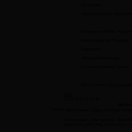
Отпускать.
Зерна от плевел. Эпоха пе
Механизм подъёма. Реально
Новый механизм Творения.
Намерение.
-Почувствуй разницу.
Я слышала шёпот Творца.
Лара Габриель .
http://proza.ru
#122
22.03.2013 11:57:39
Цитата
Frenkel
Присутствие в Здесь и Сейчас позво
Легче сказать, чем сделать. Требуе
держащего небосвод. Мало кому это