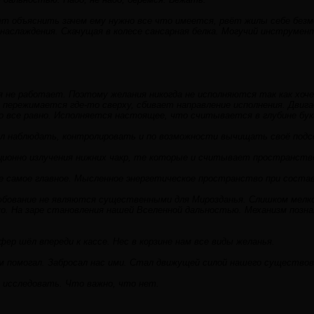
т объяснить зачем ему нужно все что имеется, рвёт жилы себе безмер
наслаждения. Скачущая в колесе сансарная белка. Могучий инструмен
 не работает. Поэтому желания никогда не исполняются так как хоче
я пережимается где-то сверху, сбивает направление исполнения. Двиг
все равно. Исполняется настоящее, что считывается в глубине буква
л наблюдать, контролировать и по возможности вычищать своё подс
ионно излучения нижних чакр, те которые и считывает пространств
 самое главное. Мысленное энергетическое пространство при состав
юбование не являются существенными для Мирозданья. Слишком мелко
о. На заре становления нашей Вселенной дальностью. Механизм позна
ер шёл впереди к кассе. Нес в корзине нам все виды желанья.
м помогал. Забросал нас ими. Стал движущей силой нашего существов
 исследовать. Что важно, что нет.