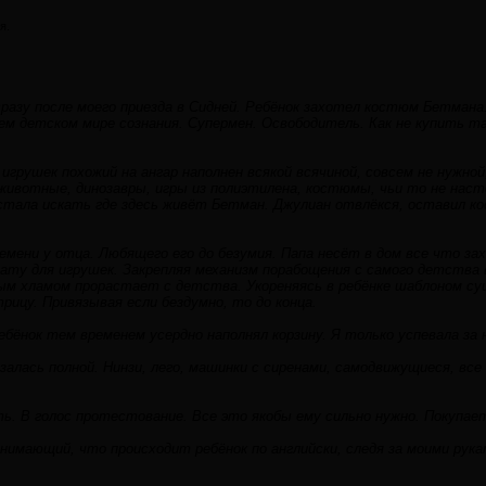
я.
сразу после моего приезда в Сидней. Ребёнок захотел костюм Бетмана
м детском мире сознания. Супермен. Освободитель. Как не купить так
игрушек похожий на ангар наполнен всякой всячиной, совсем не нужно
ивотные, динозавры, игры из полиэтилена, костюмы, чьи то не наст
 стала искать где здесь живёт Бетман. Джулиан отвлёкся, оставил к
емени у отца. Любящего его до безумия. Папа несёт в дом все что зах
ату для игрушек. Закрепляя механизм порабощения с самого детства
ым хламом прорастает с детства. Укореняясь в ребёнке шаблоном 
рицу. Привязывая если бездумно, то до конца.
бёнок тем временем усердно наполнял корзину. Я только успевала за
азалась полной. Нинзи, лего, машинки с сиренами, самодвижущиеся, вс
 В голос протестование. Все это якобы ему сильно нужно. Покупает
понимающий, что происходит ребёнок по английски, следя за моими рук