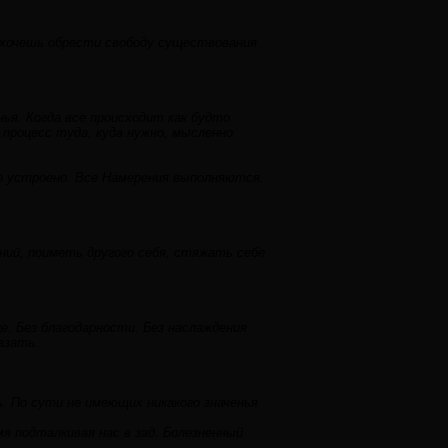
 хочешь обрести свободу существования
ья. Когда все происходит как будто
 процесс туда, куда нужно, мысленно
но устроено. Все Намерения выполняются.
аний, поиметь другого себя, стяжать себе
. Без благодарности. Без наслаждения
азать.
 По сути не имеющих никакого значенья.
 подталкивая нас в зад. Болезненный