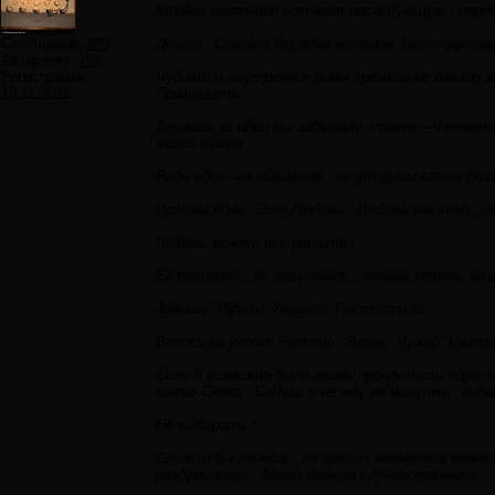
Каждая генерация готовит последующую , перед
Сообщений:
309
Дошло . Сначала блуждая во тьме. Безсочувстви
Авторитет:
781
Регистрация:
Чудовища внутренние ионы времени не давали ж
19.11.2011
Признавать .
Держась за идеи мы забывали главное –Человечн
жизни живем .
Ради идеи –не обнимаем , не утираем слезы бли
Истина одна . Это Любовь . Любовь как клей , ка
Любовь может все решить .
Ее попирали , не признавали , веками летели за 
Забыли .Убрали .Унизили .Растоптали .
Велись на уловки Религии . Веры . Чужой .Навяза
Если б возможно было жизнь прокрутить обратно 
занаю Слова . Сейчас я не жду не минутки , ки
Не выбирать !
Сколько бы тяжких , не зрелых моментов можно 
раздумывать . Мать должна соучавствовать .