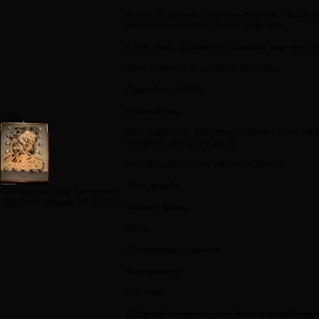
Быть ли в поле Обидчика-Жертвы. Выйти. 
внутри больше не за что зацепить.
Есть еще…Думается. Сколько еще мне эт
Вот кажется все. Ушло. Выпила.
Приходит опять.
Наблюдать.
LaRa
Не сливаться. Минуты, секунды есть на 
сторону –НЕ СТРАДАТЬ.
Кто сказал что не убьет — лечит.
Это правда.
Сообщений:
309
Авторитет:
781
Регистрация:
19.11.2011
Может быть.
Есть.
Становлюсь сильнее.
Внутреннее.
Растет.
С другой стороны ,что было в нападающе