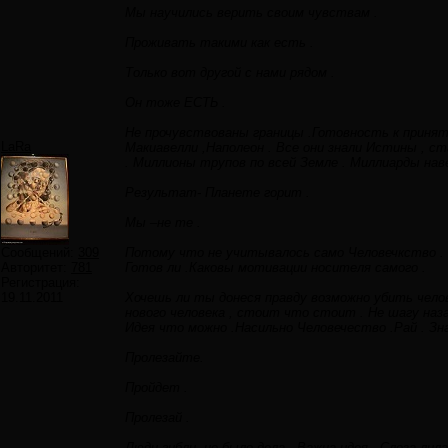
Мы научились верить своим чувствам .
Проживать такими как есть .
Только вот другой с нами рядом .
Он тоже ЕСТЬ .
Не прочувствованы границы .Готовность к принят
LaRa
Макиавелли ,Наполеон . Все они знали Истины , ст
. Миллионы трупов по всей Земле . Миллиарды наве
Результат- Планете горит .
Мы –не те .
Сообщений:
309
Потому что не учитывалось само Человечкство . 
Авторитет:
781
Готов ли .Каковы мотивации носителя самого .
Регистрация:
19.11.2011
Хочешь ли ты донеся правду возможно убить чело
нового человека , стоит что стоит . Не шагу наз
Идея что можно .Насильно Человечество .Рай . Зн
Пролезайте.
Пройдет .
Пролезай .
Люди гибли ,не было дела . Важна идея . Слеза лила