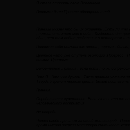
Я стала строить свою Вселенную .
Первыми были Правила обращения в ней.
Границы нужны что бы их охранять .Есть ли что 
, поместить этот мир в себя . Кмфортно для прожи
един ,нет там вобще разделенья в четвертом и п
Принимая себя сначала как пятна , черные , белые
Цветное –это уже ступень эволюции .Прогресс . Н
всяким .Цветным .
Белое-черное .Граница , если есть точки сопрекос
Это Я . Это уже другой . Такие правила установили
Твердый гранит черного цвета .Белый поставить 
Граница.
Определяется чувственно .Если уж ты что то со
человеческого восприятия .
Не навреди .
Четко следя при этом за своей мотивацией . Пере
время именно энергии мотивации считывает челов