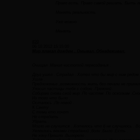
Право есть. Право самой решать. Быть л
Менять реальность.
Уже можно.
Менять
#20
06.10.2012 15:15:00
Мир плакал дождем . Омывал. Обнадеживал.
Очищал .Манил чистотой первозданья .
Друг ушел . Страдал . Хотел что бы мир с ним рядом
Ушла .
Предложенье ,возможность жить без печали не приняло
Уносил частицы тебя с собою .Прежней .
Собираю снова свой мир .По частям .По осколкам .Снов
Из того что было .
Осталось .По новой .
К Свету .
С теми кто хочет
Не cтрадать .
Убрать .
Могло не случится . Хотелось что б не случилось . В
Увлеклись веками страданий ,боли .Было .Есть .
Не хочу.Прошло .Выгорело .