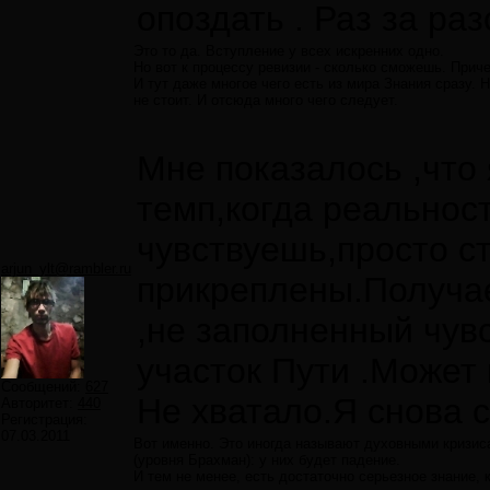
опоздать . Раз за ра
Это то да. Вступление у всех искренних одно.
Но вот к процессу ревизии - сколько сможешь. Прич
И тут даже многое чего есть из мира Знания сразу. 
не стоит. И отсюда много чего следует.
Мне показалось ,что
темп,когда реальнос
чувствуешь,просто ст
arjun_ylt@rambler.ru
прикреплены.Получае
,не заполненный чув
участок Пути .Может 
Сообщений:
627
Не хватало.Я снова с
Авторитет:
440
Регистрация:
07.03.2011
Вот именно. Это иногда называют духовными кризис
(уровня Брахман): у них будет падение.
И тем не менее, есть достаточно серьезное знание, 