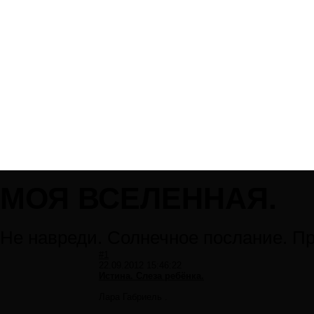
МОЯ ВСЕЛЕННАЯ.
Не навреди. Солнечное послание. П
#1
22.09.2012 15:46:22
Истина. Слеза ребёнка.
Лара Габриель .