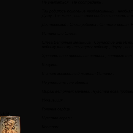
Не улыбаться . Не сострадать .
Так родилось поколение необласканных , необня
Душу .Так жили , неся свою необласканность в ж
Достоевский . Слеза ребенка . Он тоже решал 
Истина или Слеза .
Слеза.Ветряная мельница . Соучастие или Истина
ребенку,твоему плачущему ребенку , другу , сос
Хранить свои прописные истины , которые так 
Вещать.
В этот конкретный момент Истины .
Не утешить , не обнять .
Мираж ветряных мельниц .Чувства едва пробивал
Инквизиция .
Гонения сердца .
LaRa
Чувства горели .
Костром .