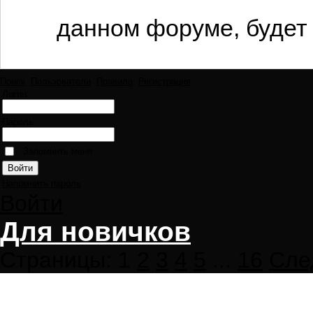
данном форуме, будет 
Поиск
Пользователи
Правила
Регистрация
Логин:
Пароль:
Запомнить меня
Напомнить пароль
Войти
Для новичков
Страницы:
1
2
3
4
5
...
16
Сле