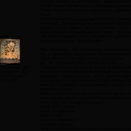
Сколько читано ,не перечитанно , разве упомнить
Разве томами прочитанной информации измеряе
Разве нас мало читавших и мыслящих , гордивши
Ушли .
20 лет значительной разницы общего восприяти
Пандорры . Выпущенный на свободу сам себя Чел
смурны.Скунду вперед- народ улыбается , слезы
Войны говорят вобще больше не будет . Высшие
LaRa
Так хочется верить , что навсегда мы избавили
Хоронить умерших .Дальше идти .
Мне показалось ,что я привысила свой человеч
то ,а чувства не прикреплены.Получается ваку
Пути .Может их не хватало при проживании .
Да . Не хватало.Я снова спустилась вниз.
Сообщений:
309
Ощущения стали приходить во сне .В другой реа
Авторитет:
781
испытала в реале.Например меня огорчила,подве
Регистрация:
занеслась .Она была не та , что я ожидала,энерг
19.11.2011
Снится мне сон ,что у меня из сейфа пропали д
вместо богатства, правда бумажного ,ничего не
контакту вобще.
Может конечно это и эго,но оно болит как мое.
минимум принимали ,просто любили и берегли.За
Что там у нас человеческое еще?
Какой будет Новая .?
Вновь создаваемая ?
Нами с вами !
Куда мы стремимся.
Куда так спешим .
Будут ли там десять заповедей человеческих ил