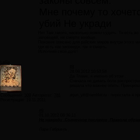
законы совсем.
Мне почему то хочетс
убий Не укради
Нет Там такого, насколько можно судить. То есть во 
заповедей, ни смерти вообще.
Похожее описано для райских миров внутри этого мир
где есть как заповеди, так и смерть.
Исполняй свой долг!
LaRa
#8
28.09.2012 10:53:58
Да Тламе, я именно об этом .
Сначала не давать боли распространит
решала что важнее опять. Принципы 
arjun_ylt@rambler.ru - перестала я 
Сообщений:
309
Авторитет:
781
Регистрация:
19.11.2011
#9
01.10.2012 08:36:11
Не навреди .Солнечное послание .Правила обра
Лара Габриель .