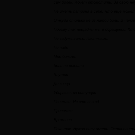
сам болен. Хочет отомстить. За свою не
Не иметь патрона в себе. Что еще може
Откуда столько не из литой боли. В челов
Почему так нещадны мы в обращении. Кто
Не задумываясь. Наотмашь.
Не надо
Мне больно.
Боль не выпита
Внутри
До конца.
Убираюсь из ситуации.
Понимаю. Не это выход.
Принимаю.
Временно.
Пока так. Нужно силу иметь. Остановить