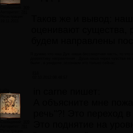
Сообщений:
309
Авторитет:
781
Таков же и вывод: на
Регистрация:
19.11.2011
оценивают существа, 
будем направлены пос
Я думаю что наш Дух -наша бессмертная часть, то что 
деррективу направления . Душа наша через чувства ее 
были , а увидели ,осознаем это только сейчас.
#14
02.10.2012 08:48:57
in carne пишет:
LaRa
А объясните мне пожа
речь"?! Это переход 
Это поднятие на уров
Сообщений:
309
Авторитет:
781
Регистрация: