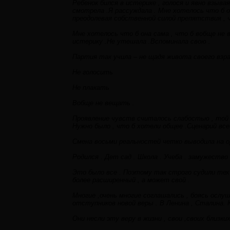
Ребенок бился в истерике , голося и явно взыва
смотрела .Я рассуждала . Мне хотелось что б о
преодолевая собственной силой препятствия , 
Мне хотелось что б она сама , что б вобще не в
истерику .Не утешала .Вспоминала свою .
Партия так учила – не щадя живота своего вз
Не голосить
Не плакать
Вобще не вещать .
Проявление чувств считалось слабостью , той к
Нужно было , что б хотели общее .Сценарий всей
Смена восьми реальностей четко выводила на о
Родился . Дет сад . Школа . Учеба . замужество
Это было все . Поэтому так строго судили тех
более расширенный , а может свой .
Многие ,очень многие соглашались , боясь ослу
отступников новой веры . В Ленина , Сталина. 
Они несли эту веру в жизни , свои ,своих близки