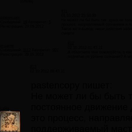
(слеза)
#11
01.10.2012 23:50:38
pastencopy
Не может ли бы быть так, душа не тол
Сообщений:
19
Авторитет:
5
процесс, направляемый сознанием и п
Регистрация:
29.09.2012
Таков же и вывод: наши действия наб
смерти.
#12
in carne
02.10.2012 01:43:31
Сообщений:
1112
Авторитет:
907
А объясните мне пожалуйста, о как
Регистрация:
28.05.2012
поднятие на уровне сознания? А мо
#13
02.10.2012 08:43:31
pastencopy пишет:
Не может ли бы быть т
постоянное движение 
LaRa
это процесс, направл
поддерживаемый масте