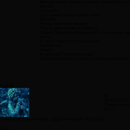
Мне почему то хочется верить светлое все ос
Не убий
Не укради
Будь таким как ты хочешь тебе
Возлюби
Чтобы там было доверие
Что б никто никого не боялся и
Уважал.Уважал как другому надо ,а не так как 
здесь .
Я нашла ответ,который искала.
Долгие годы.
Нашла.
Из фильма “Газонокосильщик”.
Новая реальность строитьс на доверии.Это баз
СЕДОЙ
#3
25.09.2012 01:
Позвольте пол
это ?
Сообщений:
1118
Авторитет:
1914
Регистрация:
05.10.2010
LaRa