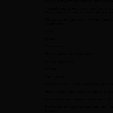
Почему я так сильно раняюсь. Нож занозой
Однажды решив, что не в силах больше я 
Что принесло во мне эту боль. Какие мои п
Почему мне ее причиняют. Почему хотят 
освободить.
Можно .
Нужно .
Освобождаю .
Шаг за шагом всю жизнь крутя .
Не хочу этой боли ..
Не хочу
Или таки хочу .
Жертва-обидчик. Пара нужна друг другу. С
Не отождествлять себя с жертвой, с оби
Нет конкретных решений. Правильно. Нет
Каждый раз в ситуации.Что выбралось, 
решать.