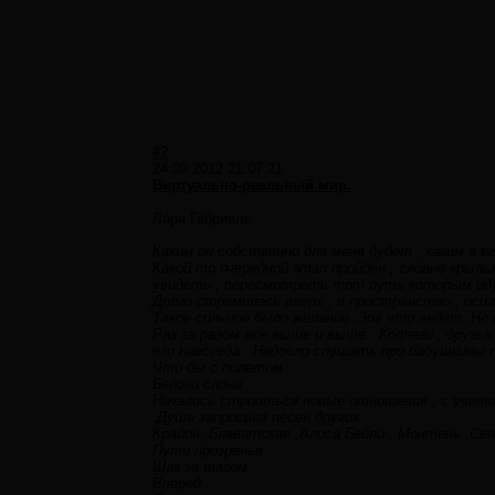
#2
24.09.2012 21:07:21
Виртуально-реальный мир.
Лара Габриель .
Каким он собственно для меня будет , каким я е
Какой то очередной этап пройден , словно крыль
увидеть , пересмотреть тот путь которым иду .
Долго стремилась вверх , в пространство , оси
Такое сильное было желание .Зов что ведет .Не 
Раз за разом все выше и выше . Коллеги , друзь
его навсегда . Надоело слушать про бабушкины 
Что бы с полетом .
Белого слона .
Начались строиться новые отношения , с учетом
.Душа запросила песен других .
Крайон ,Блаватская ,Алиса Бейли , Монтень ,Се
Пути прозренья
Шаг за шагом .
Вперед .