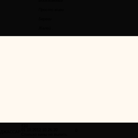
Вдохновенье
Просто живи
Береги
Жалей .
#10
01.10.2012 10:26:20
0
ДЖАССАР
Столько вины не выпить.