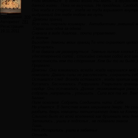
Роли меняться . В одной жизни ты-мать , в другой-до
данной жизни . Пока не выучишь .Не пройдешь .Свобо
Они когда в сторону , когда не туда взрывают внутр
выбранный для тебя тобою же путь
Сообщений:
309
.Демоны границ .
Авторитет:
781
Всю ночь терзали кошмары . Антибиотики ,внешний ми
Регистрация:
.Серии шли одна за одною .
19.11.2011
Сначала в виде диалога , почти управляемо .
А потом .
Выходят демоны моих границ.Те что охраняют целостн
Проснулись .
Я не давала им развернуться .Темные липкие хлопья.Г
удесятеренной силой , стихийно смывая собой все 
целостность кем то сторонним .Кем бы то ни было ,б
Прорвало .
Демоны .Они взвивались всегда ,когда нарушался мой 
помогали .Давали силы не расплескать ,сохранить себ
Оставался след .Всегда оставался , когда против шерс
Кусались .Бесновались .Разрушали .Разрывали границ
сердце .Они оставались .Долгие ,незаживающие раны 
собрать ,направить , утешить . Сила все та же .Вект
Баланс .
Поле осколков .Собрать.Соединить нити .Себя .
Не удается .В детстве мама закрывала двери .Не со
разбить дверь комнаты пятиэтажного дома на Коммун
Слышно было во всей вселенной как бушевали мои демо
Затаились , ушли в подполье , не подавали знаков .
Тишь.
Нет.Испарились ,ушли в забвенье .
Отнюдь .