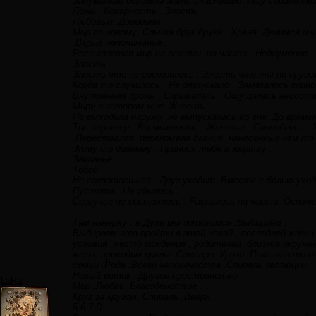
Задумываю однажды жить счастливо .Ищу соратников 
Ложь . Коварность . Злость .
Любовью .Доверием .
Мир по новому .Слыша друг друга . Храня .Делимся м
.Взрыв непониманья .
Рассыпается мир на осколки ,на части . Недоумение .
Злость .
Злость что не состоялось . Злость что ты по другом
Когда то случилось . Не отпускало . Замазалось глино
Внутренняя дрожь . Скрывалась . Ощущалась несоот
Миру в котором жил .Живешь.
Не выходила наружу ,не выпускалась во вне .До времен
Ты –триггер . Возможность . Желанье . Способнось . 
.Переставляя ,перекрывая давние, нанесенные кем т
.Кому то давнему . Принося тебя в жертву .
Закланье .
Тобой .
Не соглашаешься . Друг уходит .Вместе с болью уходи
Пустота . Не сбылось .
Созвучье не состоялось . Распалось на части .Осколки
Там наверху , в Духе мы готовимся .Выбираем .
Выбираем что пройти в этой новой , последней жизни
условия ,место рождения , родителей ,близкое окруже
жизнь проходим циклы .Самсара .Уроки .Пока кто то 
семьи .Рода .Всего человечества .Спираль эволюции .
Новый виток . Другое пространство .
LaRa
Мир .Любвь .Благоденствие .
Круг за кругом. Спираль .Вверх.
5.6.7.D.