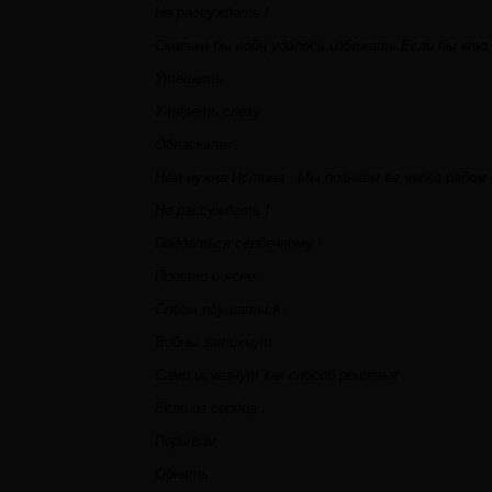
Не рассуждать !
Сколько бы войн удалось избежать.Если бы кто 
Утешить.
Утереть слезу .
Обласкать .
Нам нужна Истина . Мы познаем ее через рядом
Не рассуждать !
Поддаться сердечному !
Просто и ясно .
Слезы осушаться .
Войны затихнут .
Сами исчезнут как способ решенья .
Если из сердца .
Порывом .
Обнять .