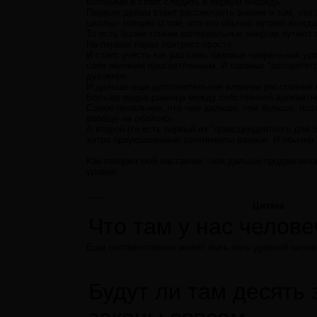
которыми и стоит следить в первую очередь.
Первым делом стоит рассмотреть знание о том, что
школы,- говорят о том, что это обычно путают всегда
То есть более тонкие материальные энергии путают
На первых порах контраст просто.
И стоит учесть как раз семь базовых чакральных уро
себя великим просветленным. И таковых "авторитето
духовное.
И дальше еще дополнительное влияние расстояния в
Больше видна разница между собственной адекватно
Самое печальное, что чем дальше, тем больше, поэт
вообще не обойтись.
А второй (то есть первый из "трансцендентного для 
хитро приукрашенные сентименты разные. И обычно т
-
Как говорил мой наставник: чем дальше продвигаеш
уровня.
___
Цитата
Что там у нас челов
Еще соответственно может быть пять уровней челов
Будут ли там десять