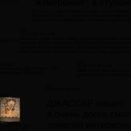
"измерения", а ступен
19.11.2011
Для меня это другое ощущение мира , более комфортн
Возможно ступень , а возможно и парадигма мира меня
энергии тому подтверждение . Они мягкие и дружестве
#15
03.10.2012 03:31:56
Оказалось Лара, что мы с вами, открывали свои темы, в усл
ДЖАССАР
www.tesis.lebedev.ru/info/tesis_20121001.php Можно сказать
трюмами. Как раз, тем утром 1.10, я очень долго смотрел на
очень приятно на него смотреть. А закрыв глаза, удавалось 
#16
in carne
04.10.2012 05:01:49
Сообщений:
1112
Авторитет:
907
LaRa,
я тоже заметила, что л
Регистрация:
28.05.2012
взаимодействия с такими же 
#17
04.10.2012 09:18:11
LaRa
ДЖАССАР пишет:
я очень долго смот
заметил интересну
Сообщений:
309
Авторитет:
781