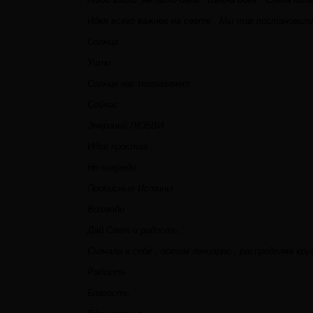
Идея всего важнее на свете . Мы так постановили 
Солнца .
Ушли .
Солнце нас поправляет
Сейчас
Энергией ЛЮБВИ .
Идея простая .
Не навреди .
Прописные Истины .
Возлюби
Дай Свет и радость .
Сначала в себе , потом лениарно , распределяя кру
Радость
Благость