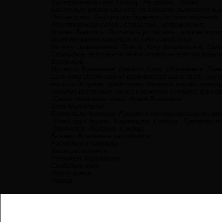
Выстраивание себя .Границ . Не прочно . Зыбко .
Как только ктото или что то внешнее пытается выст
Они не спят. Они просто друмлют до того момента , 
Удесятеренная силой , страстно , непримиренно .
Ураган .Взвилось .Пыталась успокоить , потом отсту
праведно взметнувшейся из себя самой.Вниз .
Не хочу сравнивнений .Границ .Хочу безграничной .Це
Стихийное бедствие в одном отдельно взятом регион
Вселенной .
Мы есть Вселенные .Каждый. Своя .Сближаемся .Пьем 
Если одна Вселенная не развивается шанс есть ,они р
выпита до краев, продолжает держать своими границ
Говорят Вселенные нашей Галактики сьедают друг д
.Снова становясь одной .Новой Вселенной .
Века Мирозданья .
Вселенные-Человеки .Рушатся от невозможности вме
.Учась друг другом .Коррежируя .Сообща . Трепетно по
.Органично .Желанно .Сообща .
Бывает Вселенные расходятся .
Расходятся навсегда .
Закон расширения .
Развития Мироздания .
Свободная воля.
Новый виток
Творца.