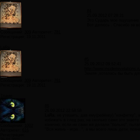
#4
25.09.2012 07:28:31
Это Сударь мое ощущение ж
Вот делюсь . Спасибо за во
Сообщений:
309
Авторитет:
781
Регистрация:
19.11.2011
LaRa
#5
25.09.2012 09:52:41
http://www.insiderrevelations.
Земля ,хотелась бы быть дл
Сообщений:
309
Авторитет:
781
Регистрация:
19.11.2011
Тламе
#6
26.09.2012 22:58:58
LaRa
, не утешить, дав ему(ребёнку) "конфетку", 
избежать в след раз, на сколько сами это знаете 
конечно, если не сами же делали "больно", пытая
Сообщений:
1002
"Вся жизнь - игра...", а мы всего лишь дети, поз
Авторитет:
616
Регистрация:
25.01.2011