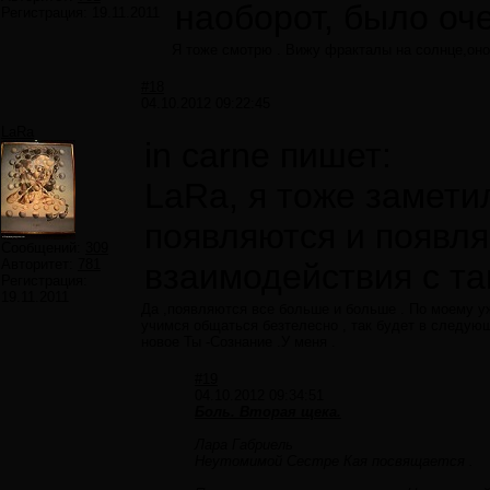
наоборот, было оч
Регистрация:
19.11.2011
Я тоже смотрю . Вижу фракталы на солнце,оно
#18
04.10.2012 09:22:45
LaRa
in carne пишет:
LaRa, я тоже замети
появляются и появля
Сообщений:
309
Авторитет:
781
взаимодействия с та
Регистрация:
19.11.2011
Да ,появляются все больше и больше . По моему уж
учимся общаться безтелесно , так будет в следую
новое Ты -Сознание .У меня .
#19
04.10.2012 09:34:51
Боль. Вторая щека.
Лара Габриель
Неутомимой Сестре Кая посвящается .