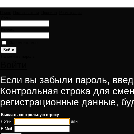
Поиск
Пользователи
Правила
Регистрация
Логин:
Пароль:
Запомнить меня
Напомнить пароль
Войти
Если вы забыли пароль, введи
Контрольная строка для смен
регистрационные данные, буд
Выслать контрольную строку
Логин:
или
E-Mail: