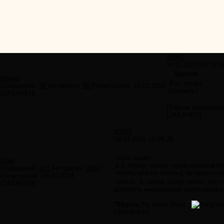
#3990
14.01.2015 16:15:5
Цитата
lonavit
Æon пишет:
Сообщений:
36
Авторитет:
80
Регистрация:
12.01.2015
Опишите?
(ЗАБАНЕН)
Пока не научилась
(ЗАБАНЕН)
#3991
14.01.2015 19:09:25
Sofia пишет:
Gost
p.s. перед новым годом скачала м
Сообщений:
471
Авторитет:
1267
читать или не читать)) загадки-то р
Регистрация:
24.07.2014
Читать. А лучше всего читать текс
(ЗАБАНЕН)
доверять информации собеседника. 
*Шурка,
Ну точно Лора..
(ЗАБАНЕН)