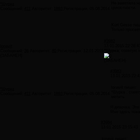
Не заметила на
*Шурка
целостности.
Сообщений:
411
Авторитет:
1893
Регистрация:
05.08.2014
Kurt Gesse пиш
Только просве
#3982
13.01.2015 22:28:4
lonavit
*Шурка
, советую 
Сообщений:
36
Авторитет:
80
Регистрация:
12.01.2015
(ЗАБАНЕН)
(ЗАБАНЕН)
#3983
13.01.2015 22:4
lonavit пишет:
*Шурка
*Шурка , сове
Сообщений:
411
Авторитет:
1893
Регистрация:
05.08.2014
метить.
Я девочка. Эт
Мне здесь пока
#3984
13.01.2015 23:15:43
lonavit пишет: