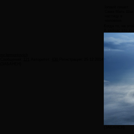
lonavit пишет:
Сама Мать Шакт
частицу в
человеке.
Когда то, на эт
А сейчас это ды
mr.lermontovich
Сообщений:
121
Авторитет:
430
Регистрация:
25.12.2014
(ЗАБАНЕН)
(ЗАБАНЕН)