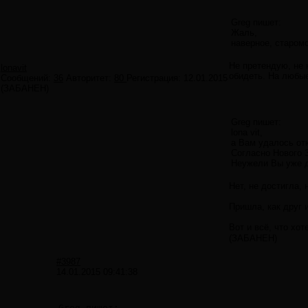
Greg пишет:
Жаль,
наверное, старомо
Не претендую, не 
lonavit
обидеть. На любые
Сообщений:
36
Авторитет:
80
Регистрация:
12.01.2015
(ЗАБАНЕН)
Greg пишет:
lona vit,
а Вам удалось отк
Согласно Нового 
Неужели Вы уже д
Нет, не достигла, 
Пришла, как друг 
Вот и всё, что хот
(ЗАБАНЕН)
#3987
14.01.2015 09:41:38
Greg пишет:
