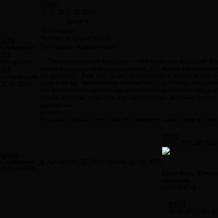
#3992
15.01.2015 16:30:37
Цитата
Gost пишет:
Читать. А лучше всего...
Sofia
Послушать, в реальности.
Сообщений:
221
"...Запланированное будущее — это закрытое будущее. Вм
Авторитет:
жизни это радостное предвкушение, эту жажду приключени
424
же дальше?.. Все, что бы ни происходило в нашей жизни —
Регистрация:
одно и то же, бесконечное множество счастливых возможн
30.06.2014
это бесконечное множество счастливых возможностей, и вп
целям, планам, зная, что это ограничивает величие Новог
заурядным...."
Альмин.
Недавно открыла для себя эту женщину: некоторые её мыс
#3993
16.01.2015 08:27:4
lonavit
Сообщений:
36
Авторитет:
80
Регистрация:
12.01.2015
(ЗАБАНЕН)
Сама Мать Шакти 
человеке.
(ЗАБАНЕН)
#3994
16.01.2015 10:36