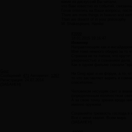
какие из дискуссий Вы читали,
что Вам известно из событий, связанн
Готов ответить на Ваши вопросы, посл
There are more things in heaven and earth
Than are dreamt of in your philosophy.
W. Shakespeare, Hamlet
#3999
18.01.2015 19:16:47
Инжинер
Направляющим как и инсайдером, 
Мне тоже немного обидно за то ч
Страшна не та лапша, что крутят
уверенностью и сознанием дела.
Как в одном фильме сказали "вра
Gost
Ни Greg враг и ни форум, а то, ч
Сообщений:
471
Авторитет:
1267
то что заставляет верить и сомн
Регистрация:
24.07.2014
спасителем...
(ЗАБАНЕН)
Человеком несущим свет и знания
(определенным количеством света
А за свою точку зрения вроде ни
именно оружием.
Сохраняйте трезвость господа в
Все с меня хватит. Всем мира.
(ЗАБАНЕН)