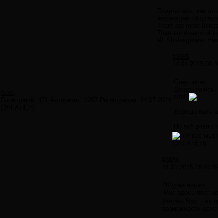
Поделитесь, как это
желающей общаться
There are more things
Than are dreamt of in
W. Shakespeare, Ham
#3985
14.01.2015 00:3
Greg пишет:
Догадываюсь, 
Gost
smile
Сообщений:
471
Авторитет:
1267
Регистрация:
24.07.2014
(ЗАБАНЕН)
Хорошо быть а
Но всё равно, 
У нас мысл
(ЗАБАНЕН)
#3986
14.01.2015 09:04:0
*Шурка пишет:
Мне здесь пока н
Уверяю Вас,.. не 
возможности даже