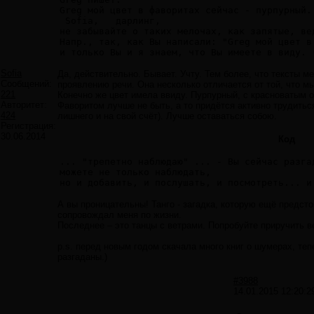
Greg мой цвет в фаворитах сейчас - пурпурный.
 Sofia,   дарлинг, 

не забывайте о таких мелочах, как запятые, ве
Напр., так, как Вы написали: "Greg мой цвет в
и только Вы и я знаем, что Вы имеете в виду. 
Sofia
Да, действительно. Бывает. Учту. Тем более, что тексты 
Сообщений:
проявлению речи. Она несколько отличается от той, что 
221
Конечно же цвет имела ввиду. Пурпурный, с красноватым о
Авторитет:
Фаворитом лучше не быть, а то придётся активно трудитьс
424
лишнего и на свой счёт). Лучше оставаться собою.
Регистрация:
30.06.2014
Код
... "трепетно наблюдаю" ... - Вы сейчас разга
можете не только наблюдать, 

но и добавить, и послушать, и посмотреть... и
А вы проницательны! Танго - загадка, которую ещё предстои
сопровождал меня по жизни.
Последнее – это танцы с ветрами. Попробуйте приручить ве
p.s. перед новым годом скачала много книг о шумерах, теп
разгаданы.)
#3988
14.01.2015 12:20:2