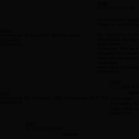
#3995
16.01.2015 11:10:00
mr.lermontovich пишет
Когда то, на этой п
lonavit
Да,..так и есть, но 
Сообщений:
36
Авторитет:
80
Регистрация:
предугадать как буде
12.01.2015
было понять
(ЗАБАНЕН)
сложилась. Всё так и
Например Вы у меня в
через него мы видим 
искажении
может быть пагубным 
(ЗАБАНЕН)
#3996
17.01.2015 00:0
Цита
Gost
Сообщений:
471
Авторитет:
1267
Регистрация:
24.07.2014
Sofia пишет:
(ЗАБАНЕН)
Послушать, в 
Само собой, чт
(ЗАБАНЕН)
#3997
18.01.2015 18:33:24
Цитата