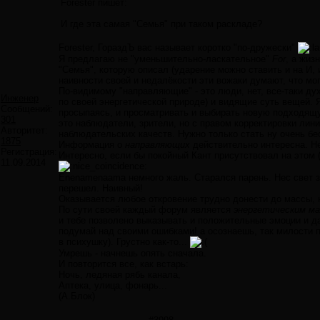
Forester пишет:
И где эта самая "Семья" при таком раскладе?
Forester, ГораздЪ вас называет коротко "по-дружески"
Я предлагаю не "уменьшительно-ласкательное"
For
, а жи
"Семья", которую описал (ударение можно ставить и на И, 
наивности своей и недалёкости эти вожаки думают, что мо
По-видимому "направляющие" - это люди, нет, все-таки ду
Инженер
по своей энергетической природе) и видящие суть вещей. 
Сообщений:
просыпаясь, и просматривать и выбирать новую подходящую
301
это наблюдатели, зрители, но с правом корректировки ли
Авторитет:
наблюдательских качеств. Нужно только стать ну очень б
1875
Информация о
направляющих
действительно интересна. Не 
Регистрация:
Интересно, если бы покойный Кант присутствовал на этом 
11.09.2014
Enenamenaama немного жаль. Старался парень. Нес свет з
перешел. Наивный!
Оказывается любое откровение трудно донести до массы, н
По сути своей каждый форум является
энергетическим м
и тебе позволено выказывать и положительные эмоции и даж
подумай над своими ошибками! а осознаешь, так милости п
в психушку). Грустно как-то...
Умрешь - начнешь опять сначала.
И повторится все, как встарь:
Ночь, ледяная рябь канала,
Аптека, улица, фонарь...
(А.Блок)