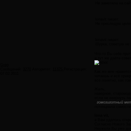
Не заметила на сай
lonavit пишет:
Не преследую целей
lonavit пишет:
Шурка, советую не
Что-то Вы себе прот
и тут же даёте сов
Greg
Сообщений:
3270
Авторитет:
11325
Регистрация:
Как же мне нравится
07.02.2011
читаешь и всё прекр
всё понятно, как го
Жаль,
наверное, старомодн
если не ввернуть п
-
гомозиготный мет
потенциала самости
lona vit,
а Вам удалось откры
Согласно Нового За
Неужели Вы уже до