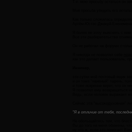
Т.е. мою просьбу остаться он за
Моя просьба убедить его остать
Как только сложилась определё
Артём-Юстас-Джакуй-Ененеменаа
Я более не хочу выяснять с ним 
Все эти разбирательства отним
Он не работал на форуме стольк
Я никогда не позволял себе
подо
как это делает пользователь, п
Инженер,
эти сутки мой почтовый ящик зав
и он тоже "наивный" парень, почт
и тоже искренне верит, что он н
Я позволял ему возвращаться на
Ведь, если человек выражает ж
Сейчас эта "высокодуховная" ли
"Я в отличие от тебя, последн
Не обольщайтесь тем, что блест
Вы до того на меня обижены, чт
ну что ж, если это помогает Ва