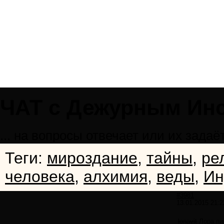
ЧАТ с Дежурным Ин
... на вопросы отвечает или их зада
Теги:
мироздание
,
тайны
,
ре
человека
,
алхимия
,
веды
,
Ин
#3981
13.01.2015 21:2
lonavit
Лора пи