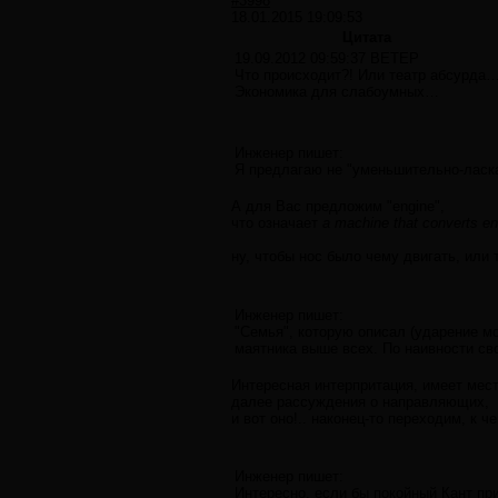
#3998
18.01.2015 19:09:53
Цитата
19.09.2012 09:59:37 ВЕТЕР
Что происходит?! Или театр абсурда
Экономика для слабоумных…
Инженер пишет:
Я предлагаю не "уменьшительно-ласка
А для Вас предложим "engine",
что означает
а machine that converts en
ну, чтобы нос было чему двигать, или
Инженер пишет:
"Семья", которую описал (ударение мо
маятника выше всех. По наивности св
Интересная интерпритация, имеет мест
далее рассуждения о направляющих,
и вот оно!.. наконец-то переходим, к 
Инженер пишет:
Интересно, если бы покойный Кант пр