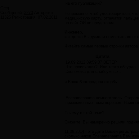
на его публикации?
Greg
Сообщений:
3270
Авторитет:
Непременно, чтоб удостовериться, что 
11325
Регистрация:
07.02.2011
медицинскую карту, отпечатки пальцев
на сайт ОИ не представил.
Инженер,
как долго Вы думали поместить вот эт
Читайте самые первые строчки автора
Цитата
19.09.2012 09:59:37 ВЕТЕР
Что происходит?! Или театр абсурда
Экономика для слабоумных…
и Ваша благородная скорбь:
Enenamenaama немного жаль. Старался
приземленные темы перешел. Наивны
Почему в этой теме?
Скажите, Вы намеренно решили поднят
11.09.2014
- это дата Вашей регистраци
сколько ников Enenamenaama Вам изв