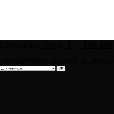
Страницы:
Пред.
1
...
198
199
Читают тему (гостей:
1
, поль