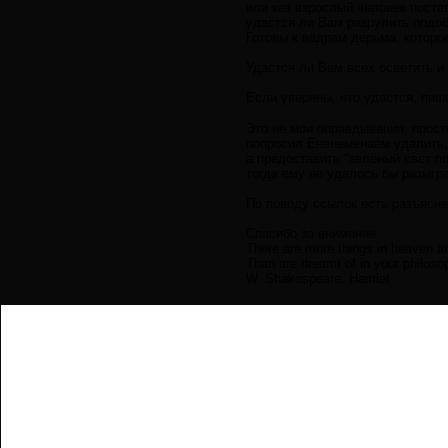
или как взрослый человек поста
удастся ли Вам разрулить подо
Готовы к вёдрам дерьма, которо
Удастся ли Вам всех осветить и 
Если уверены, что удастся, пиш
Это не мои оправдывания, прост
попросил Ененеменаам удалить,
а предоставить "зелёный свет п
тогда ему не удалось бы разыгр
По поводу ссылок есть разъясне
Спасибо за внимание.
There are more things in heaven an
Than are dreamt of in your philoso
W. Shakespeare, Hamlet