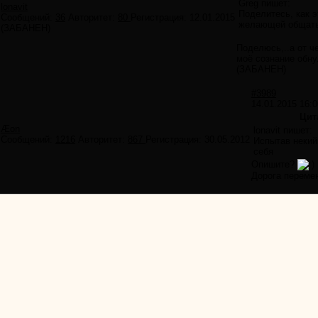
Greg пишет:
lonavit
Поделитесь, как э
Сообщений:
36
Авторитет:
80
Регистрация:
12.01.2015
желающей общать
(ЗАБАНЕН)
Поделюсь,..а от ч
моё сознание обну
(ЗАБАНЕН)
#3989
14.01.2015 16:0
Цит
Æon
lonavit пишет:
Сообщений:
1216
Авторитет:
867
Регистрация:
30.05.2012
Испытав некий
себя
Опишите?
Дорога переме