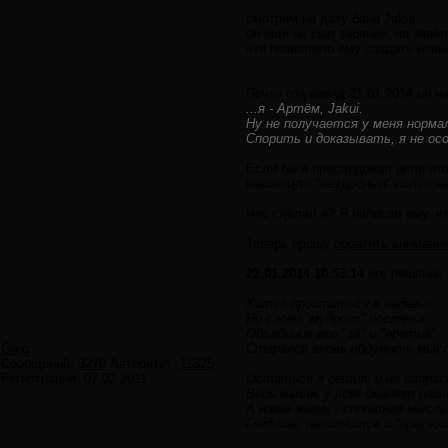
смотрим на дату бана Jakui,
он ещё не был забанен, но завё
что позволило ему создать новы
Почти год назад 21.01.2014 он н
...я - Артём, Jakui.
Ну не получается у меня норма
Спорить и доказывать, я не особ
Если бы я преследовал цели ото
наконец-то "неудобный" пользов
Что сделал я? Я написал ему, чт
Теперь прошу
обратить внимани
22.01.2014 10:53:14
его решение
Хотел проститься я недавно
Но слово "мудрого" посланья
Объединив все "за" и "против"
Greg
Старался вновь обдумать мыс
Сообщений:
3270
Авторитет:
11325
Регистрация:
07.02.2011
Остаться я решил, и не напрас
Ведь мысль у всех бывает разн
А наша жизнь - сплошная мысль
Глядишь, наполнится и "краско