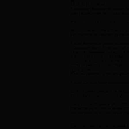
#4000
18.01.2015 23:36:52
Поскольку Инженер не желает мн
даю разъяснения не только, ради
Enenamenaam в первой инкарнаци
Желающие вводите в "поиск", ищ
Результатом его высоко-духовно
После Artem-а он решил объяви
Желающие могут почитать эту т
Обратите внимание он пишет в с
У меня нет к нему негативных чу
здоровья, я прошу обратить вни
Если он работал в спецслужбах,
o_not_know:
Если не работал, и это его фанта
После Юстаса была реинкарнац
Во всех реинкарнациях он наход
Половину сообщений Jakui удали
Jakui зарегистрирован 14.02.2012
Несмотря на то, что он вновь ус
бан получил за то, что начал у
Еnenemenaam зарегистрирован