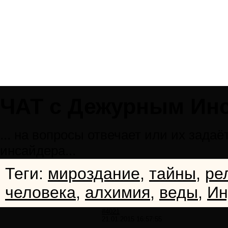
ЧАТ с Дежурным Ин
... на вопросы отвечает или их зад
инсайдера...
Теги:
мироздание
,
тайны
,
ре
человека
,
алхимия
,
веды
,
Ин
#4021
21.01.2015 16:57:55