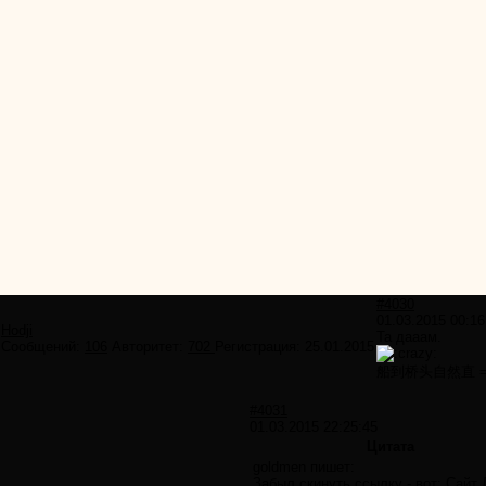
#4030
01.03.2015 00:16
Hodji
Та дааам.
Сообщений:
106
Авторитет:
702
Регистрация:
25.01.2015
船到桥头自然直 =
#4031
01.03.2015 22:25:45
Цитата
goldmen пишет:
Забыл скинуть ссылку - вот: Сайт 