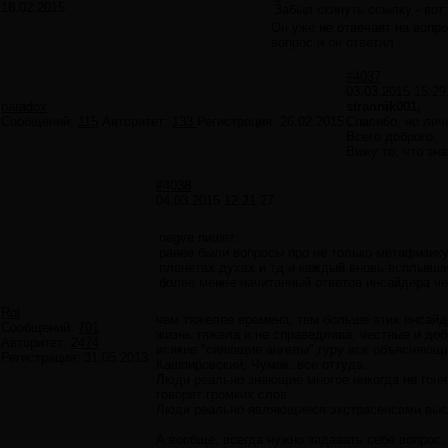
18.02.2015
Забыл скинуть ссылку - вот
Он уже не отвечает на вопр
вопрос и он ответил
#4037
03.03.2015 15:29
paradox
strannik001,
Сообщений:
115
Авторитет:
133
Регистрация:
26.02.2015
Спасибо, но лич
Всего доброго.
Вижу то, что зна
#4038
04.03.2015 12:21:27
negve пишет:
ранее были вопросы про не только метафизику,
планетах духах и тд и каждый вновь всплывший
более менее начитанный ответов инсайдера ч
Roi
чем тяжелее времена, тем больше этих инсай
Сообщений:
701
жизнь тяжела и не справедлива, честные и доб
Авторитет:
2474
всякие "сияющие ангелы",гуру все объясняющи
Регистрация:
31.05.2013
Кашпировский, Чумак..все оттуда.
Люди реально знающие многое никогда не гонят
говорят громких слов.
Люди реально являющиеся экстрасенсами высо
А вообще, всегда нужно задавать себе вопрос,