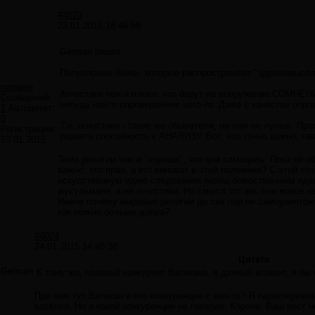
#4023
23.01.2015 18:46:59
German пишет:
Популярные байки, которые распространяют "здравомысля
noname
Агностики тем и плохи, что берут на вооружение СОМНЕН
Сообщений:
нибудь найти опровержение чего-то. Даже о качестве опро
1
Авторитет:
0
Т.е. агностики - такие же обыватели, ни чем не лучше. Пр
Регистрация:
развита способность к АНАЛИЗУ. Вот, что точно важно, та
23.01.2015
Тема религии тем и "хороша", что она самоцель. Пока её о
важно, кто прав, а кто виноват в этой полемике? С этой то
искусственную идею следования якобы божественным идеал
мусульмане, а не агностики. Но смысл тот же: они вовсе
Иначе почему мировые религии до сих пор не самоуничтож
как можно больше добра?
#4024
24.01.2015 14:48:38
Цитата
German
К тому же, главный конкурент Ватикана, в данный момент, я бы 
При чем тут Ватикан и его конкуренция с кем-то? Я характеризо
касался. Ни о какой конкуренции не говорил. Короче, Ваш пост 