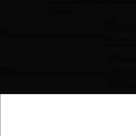
может быть выгодно? Обычно по прошествии вре
сливы.
С Уважением
#4039
04.03.2015 13:11
У него на услож
Hodji
Сообщений:
106
Авторитет:
702
Регистрация:
25.01.2015
Roi,
Забавно то,
船到桥头自然直 =
#4040
04.03.2015 15:5
*Шурка
inshallah пишет
Сообщений:
411
Авторитет:
1893
Регистрация:
05.08.2014
Я-ЕСТЬ ТО", ч
Не думаю.
Я есть то, что