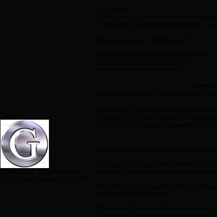
Roi пишет:
А что это за другие источники? Фабри
ученым(исследователям) имеющих на р
Ключевое слово "фабрикуются".
Например, давно предложена версия
ИСПОВЕДЬ СВЕРХЧЕЛОВЕКА
советского протоинсайдера.
Цитата
ОПУБЛИКОВАНО 12 ЯНВАРЯ 1991 ГО
Что откроет для себя более любопытны
Greg
Он захочет получить какие-то подтвержд
что этот же материал оказывается был
Обратите внимание на дату в конце «Ис
Впереди нас ждал путч, развал Союза,
Сообщений:
3270
Авторитет:
богатств, президентско-губернаторски
11325
Регистрация:
07.02.2011
Всё сбылось! Сценарий «Нового порядк
поражающей точностью.
Но всё же, Великий Архитектор оставил
«только зло гения» сможет победить Ег