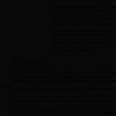
Уроки истории подтверждают, что от л
когда ярость благородная вскипает, как
Так же упоминается, что эта исповедь 
(№ 106, 16.06.2001 г.), т.е. через десять л
Этот материал перепечатывается до се
архивы указанных газет разыскать прак
но инфа продолжает делать своё дело.
There are more things in heaven and earth,
Than are dreamt of in your philosophy.
W. Shakespeare, Hamlet
#4022
22.01.2015 16:22:25
И насчет того, был ли Иисус вообще - это далеко не 100%-ая и
способности, деяния и т.д., которыми обладал Иисус(Дионисий, 
декабря, так же как и других чудотворцев вроде Аттиса, Кришна 
German
Популярные байки, которые распространяют "здравомыслящие" 
Агностики тем и плохи, что берут на вооружение СОМНЕНИЕ и 
опровержение чего-то. Даже о качестве опровержения они не за
Т.е. агностики - такие же обыватели, ни чем не лучше. Просто 
способность к АНАЛИЗУ. Вот, что точно важно, так это умение 