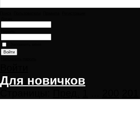
Поиск
Пользователи
Правила
Регистрация
Логин:
Пароль:
Запомнить меня
Напомнить пароль
Войти
Для новичков
Страницы:
Пред.
1
...
200
201