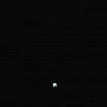
Ну вот и тема,
船到桥头自然直 =
#4035
03.03.2015 13:36:43
на форуме лотоса, где инсайдер 2 давал ответы вновь
ссылку приводить не буду как рекламу - гугл в помощь
по стилю написания, по эмоциональному заряду сообщен
negve
словами, по противоречиям и тд - смею утверждать, что
Сообщений:
1
Авторитет:
0
ранее в откровениях был хоть намек на истинность тем
Регистрация:
было и много разных вопросов и много разных ответов. 
03.03.2015
некому спрашивать. это свидетельствует о том, что "и
активности на данных форумах.
мне кажется если инсайдер снова захочет отвечать на 
всплывали "инсайдеры", но судя по активности и по воп
ранее были вопросы про не только метафизику, но и про
тд и каждый вновь всплывший "инсайдер" ничего нового 
инсайдера человек
#4036
03.03.2015 15:22:58
Цитата
strannik001
Сообщений:
6
Авторитет:
0
Регистрация:
goldmen пишет: