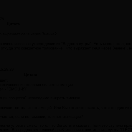
:25
Цитата
о выражает себя через Знание?
о очень извесное утверждение из "Веданта-сутры". Есть много школ, ко
 откуда это конкретное толкование: "что выражает себя через Знание", 
15:29:29
Цитата
ишет:
озникновения желания является эмоция.
№4 - "ЭМОЦИЯ"
ации процесса" необходимо выбрать эмоцию.
никает не только от эмоций. Или Вы хотитите сказать, что это один из
чается, если нет эмоции, то и нет активации?
смогла уловить смысл того, что Вы хотите сказать. Толи это ступени пра
 может, Вы предлагаете способ приближенния к постижению сутры "Я ЕС