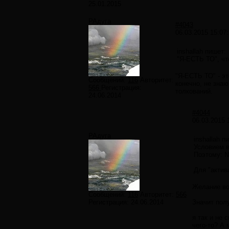
25.01.2015
РАдуга
#4043
06.03.2015 15:07
inshallah пишет:
"Я-ЕСТЬ ТО", чт
"Я-ЕСТЬ ТО" - эт
Сообщений:
116
Авторитет:
конечно, не знаю
566
Регистрация:
толкований.
24.06.2014
#4044
06.03.2015 
РАдуга
inshallah п
Условием в
Поэтому: 
Для "актив
Желание воз
Сообщений:
116
Авторитет:
566
Регистрация:
24.06.2014
Значит полу
я так и не 
чего-то? А