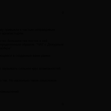
0
 всему привыкли к частым неправдивым
м архипастырям.
ство большинства постов в ней
у определенным образом.
"ЧАТ с Дежурным
айдера"
ающееся в созданные вами рамки.
 зауживать сильнее круг возможностей,
то так. Но насколько такое смысловое
 измышлений.
0