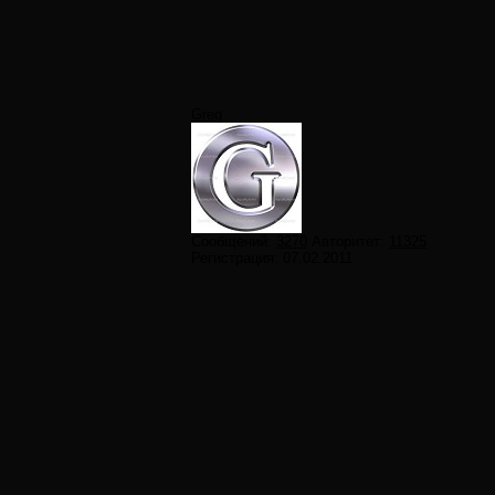
Greg
Сообщений:
3270
Авторитет:
11325
Регистрация:
07.02.2011