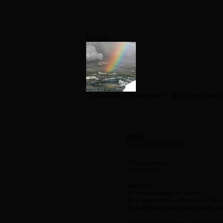
РАдуга
Сообщений:
116
Авторитет:
566
Регистрация
#4046
13.03.2015 19:53:25
Я не ошибся:
01.03.2015
Цитата
Я не инсайдер, я - лжец.
Все мои посты - почти чистая 
Я действительно заигрался и н
Инсайдер/goldmen - это те, кто