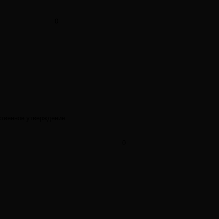
0
бственное утверждение.
0