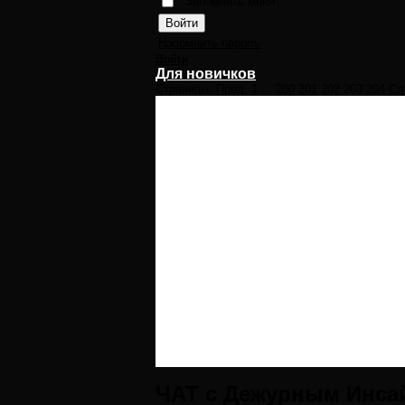
Запомнить меня
Напомнить пароль
Войти
Для новичков
Страницы:
Пред.
1
...
200
201
202
203
204
Сл
ЧАТ с Дежурным Инса