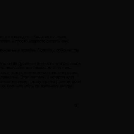
 все в порядке... Когда он начинает
евта, и просто напросто сказать ему:
что-то не в порядке. Поэтому, подскажите
что он не Духовная личность, что он впал в
ли такой человек "вылечится" за пять-
Формы, которые не можешь контролировать,
оряжение. Этот человек, о котором идет
тивные течения, потому что мы даем их всем
ре их большая часть по прежнему внутри
0