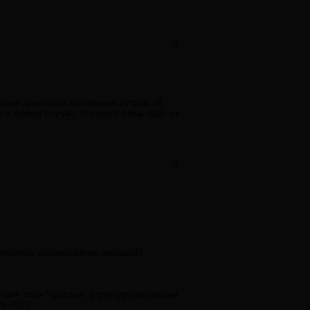
0
торые дают свои толкования сутрам. Я,
но в любом случае, это всего лишь одно из
0
 способов возникновения желаний?
ктики, толи "простые" структуры активации
ТЬ ТО"?