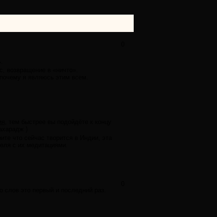
0
.
сс, возвращение в «ничто».
 почему я являюсь этим всем.
ия,
тем быстрее вы подойдёте к концу
ахарадж )
ите что сейчас творится в Индии, эта
теля с их медитациями.
0
о слов это первый и последний раз.