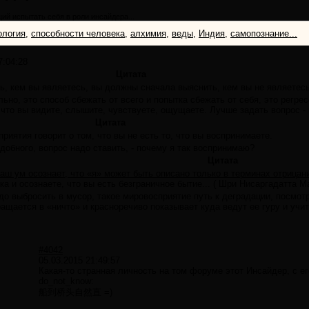
щий испытать себя в роли инсайдера...
ология
,
способности человека
,
алхимия
,
веды
,
Индия
,
самопознание...
7:04:28
Цитата
ь, кем вы являетесь, вы должны сначала выяснить, кем вы не являетесь
ьно, это способ сбежать от всего и попытка сбежать от себя, это регре
е что вы видите, слышите, чувствуете, ощущаете. Лучше задать вопрос -
Цитата
приятия говорит о том, что вы не есть то, что вы воспринимаете.
добного, вопрос надо ставить, - почему я так воспринимаю?
Цитата
аш ум осознает, что «я» может быть описано только в терминах отрицан
ка и осознаете, что вы есть безграничное бытие... ( Шри Нисаргадатта М
до выбросить в мусор, такое мировосприятие путь к деградации, посмотр
ращается в «ничто» и красноречиво показывает куда ведут ее гуру и учи
#4042
05.03.2015 21:49:57
Какая-то странная личность на том форуме этот Инсайдер, с ег
do_not_know:
船到桥头自然直 =)
: