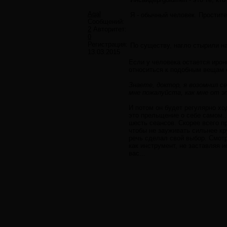
Aqal
Я - обычный человек. Простите
Сообщений:
2
Авторитет:
0
Регистрация:
По существу, нагло стырили 
13.03.2015
Если у человека остается ирони
относиться к подобным вещам с
Знаете, доктор, я возомнил с
мне пожалуйста, как мне от э
И потом он будет регулярно ход
это прельщение о себе самом..
шесть сеансов. Скорее всего 
чтобы не зауживать сильнее к
речь сделал свой выбор. Смотр
как инструмент, не заставляя 
вас...