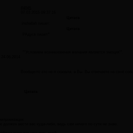
#4045
07.03.2015 09:37:16
Цитата
inshallah пишет:
Цитата
РАдуга пишет^
""Условием возникновения желания является эмоция"".
:
24.06.2014
Вообще-то это не я сказала, а Вы. Вы отвечаете на своё со
Цитата
импровизация.
е должен вести вас куда-либо, ведь сам ничего по сути не знаю.
 обманывает вас уже пять дней...