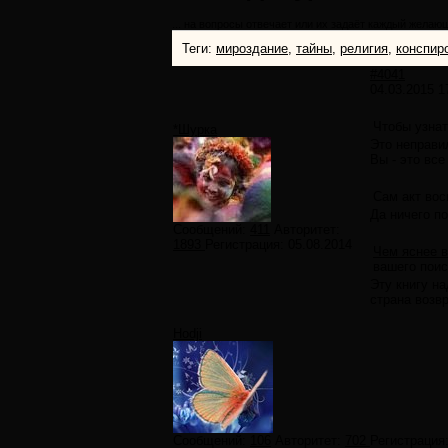
... на вопросы отвечает или их задаёт каждый желаю
Теги:
мироздание
,
тайны
,
религия
,
конспир
#4041
04.03.2015 1
Чтобы узнат
*Шурка
Это неправил
Вы - это вс
Сам акт вос
Да ничего по
Сообщений:
411
Авторитет:
1893
Регистрация:
05.08.2014
Чем яснее в
вашего поис
Эту книгу на
страна возв
Hodji
Сообщений:
106
Авторитет:
702
Регистрация