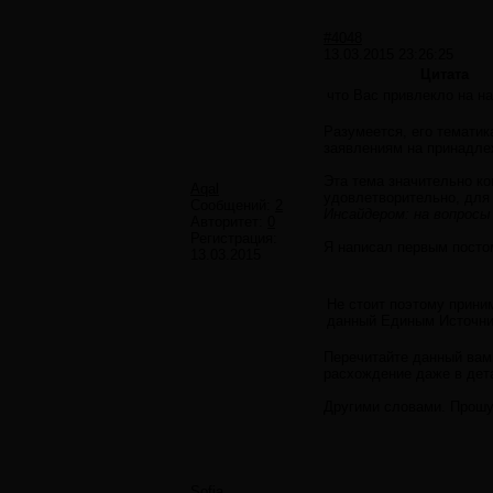
#4048
13.03.2015 23:26:25
Цитата
что Вас привлекло на 
Разумеется, его тематик
заявлениям на принадлеж
Эта тема значительно ко
Aqal
удовлетворительно, для 
Сообщений:
2
Инсайдером: на вопросы
Авторитет:
0
Регистрация:
Я написал первым пост
13.03.2015
Не стоит поэтому прини
данный Единым Источни
Перечитайте данный вами
расхождение даже в дет
Другими словами. Прошу
Sofia