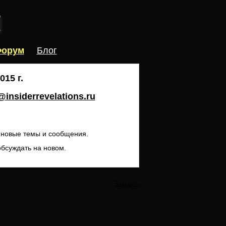
орум
Блог
15 г.
insiderrevelations.ru
ь новые темы и сообщения.
обсуждать на новом.
Закрыть