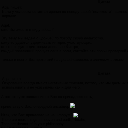
Цитата
Aqal пишет:
Если у человека остается ирония по поводу своей "великости", важност
порядке...
Aqal,
кого Вы имеете в виду
здесь?
Эту тему мы ведём
с иронией по поводу своей великости,
кому-то удаётся удерживать интерес участвующих,
кто-то сходит с дистанции довольно быстро,
каждый желающий пробует себя в роли, считайте эти пробы проверкой с
только и всего, без претензий на
принадлежность к элитным семьям.
Цитата
Aqal пишет:
Откровения всегда имеют негативные течения, потому что мы даем их в
использовать и не указываем как и для чего.
А вот это уже заявление от Вас на принадлежность,
приветствую Вас, очередной инсайдер
Итак, что Вас привлекло на наш форум?
There are more things in heaven and earth, Horatio,
Than are dreamt of in your philosophy.