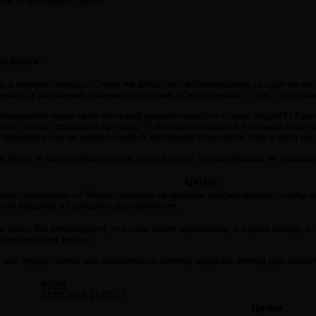
W. Shakespeare, Hamlet
наш форум?
а, в первую очередь. К тому же
здесь
, на insiderrevelations.ru судя по
ность к различным тайным обществам, к "инсайдерам", "гуру", и прочи
мпенсирует недостаток истинной просветленности у таких людей?? Каче
того, чтобы "проверять кругозор"?? Вы просто создали и назвали ветк
 отвечает или их задаёт каждый желающий испытать себя в роли инс
ом
здесь
, и именно
здесь
другое утверждение, явным образом не вписыв
Цитата
мать умышленно те Формы, которые не можешь контролировать, чтобы не
ком каждому в свободное распоряжение.
 ответ. Вы утверждаете, что тема имеет назначение, и строго говоря, э
алях смущает разум?
 вас предоставить мне возможность самому задавать вектор для своих
#4049
14.03.2015 11:07:17
Цитата