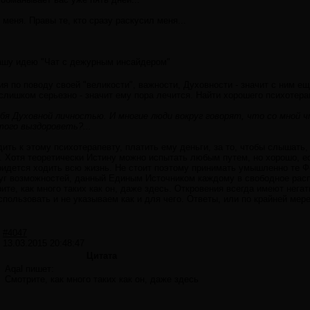
 меня. Правы те, кто сразу раскусил меня...
нашу идею "Чат с дежурным инсайдером"
я по поводу своей "великости", важности, Духовности - значит с ним еще
лишком серьезно - значит ему пора лечится. Найти хорошего психотерап
ебя Духовной личностью. И многие люди вокруг говорят, что со мной 
того выздороветь?...
ить к этому психотерапевту, платить ему деньги, за то, чтобы слышать, 
. Хотя теоретически Истину можно испытать любым путем, но хорошо, ес
придется ходить всю жизнь. Не стоит поэтому принимать умышленно те 
руг возможностей, данный Единым Источником каждому в свободное расп
ите, как много таких как он, даже здесь. Откровения всегда имеют нега
использовать и не указываем как и для чего. Ответы, или по крайней ме
#4047
13.03.2015 20:48:47
Цитата
Aqal пишет:
Смотрите, как много таких как он, даже здесь