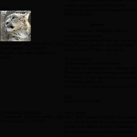
Смерть сравнивать с рождением.
Наль
И религиозники против рождения не е
РАВНОЦЕННО.
Цитата
*поморщилась* Каждому виднее.
Но мне виднее всех...
%user_name%2Наль! Нет же, ты не прав
Сообщений:
1075
Авторитет:
1052
Наль2%user_name% - я говорю тебе, чт
Регистрация:
10.04.2013
%user_name%2Наль - да как ж...
Он тряс наш мир и радовался
жизни.
Ну вы поняли.
Тебе интересно чужое мнение,
Но чисто по привычке его ставишь по
Полётом твоей мысли можно любоват
Но понять, в чем здесь суть, лучше н
Ты теперь политолог,
А значит путь твой весел и долог. (с
#148
18.04.2013 13:13:54
Александр Сергеевич
Наль пишет:
Сообщений:
1264
Авторитет:
-158
Нет... ВЫ ставите АКЦЕНТ на направл
Регистрация:
17.04.2013
Суть же ни в действии и не в направле
делая тем самым из сути - инвалида.
Оно в комплексе, по этому я говорил. 
разницы, между плохим поступком и хо