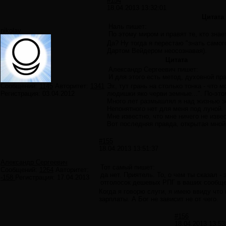
#154
18.04.2013 13:32:01
Цитата
Наль пишет:
nikolay
По этому миром и правят те, кто зна
Да? Ну тогда я перестаю "знать самог
Дартом Вейдером неосознавая).
Цитата
Александр Сергеевич пишет:
И для этого есть метод, духовной пра
Сообщений:
1145
Авторитет:
1341
Эх, тут грань на столько тонка - что 
Регистрация:
03.04.2012
людишки яко черви земные...". По-эт
Много лет размышлял я над жизнью з
Непонятного нет для меня под луной.
Мне известно, что мне ничего не изве
Вот последняя правда, открытая мной
#155
18.04.2013 13:51:37
Александр Сергеевич
Тот самый пишет:
Сообщений:
1264
Авторитет:
да нет. Приятель. То, о чем ты сказал -
-158
Регистрация:
17.04.2013
отголосок дешевых РПГ в ваших сообщени
Когда я говорю слуги, я имею ввиду что
зарплаты. А Бог не зависит не от чего.
#156
18.04.2013 13:53