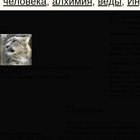
человека
,
алхимия
,
веды
,
Ин
#141
18.04.2013 13:0
Искатель кладо
Цитат
Наль
С какой целью?
Это очень сложн
...На который я 
Давайте оставим
nikolay
есть так
Сообщений:
1075
Авторитет:
1052
Регистрация:
Боге.
10.04.2013
Тебе интересно
Он тряс наш мир и радовался жизни.
Но чисто по при
Полётом твоей 
Но понять, в че
Ты теперь полит
А значит путь т
#142
18.04.2013 13:07:49
Искатель кладов пишет:
Человек, отстаивающий свою правду и
Александр Сергеевич
Плохо когда человек отстаивает ложн
Сообщений:
1264
Авторитет:
-158
не значит что не существует истины, 