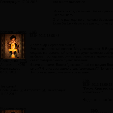
Регистрация:
17.04.2013
что он отстаивает ее.
Искатель кладов пишет:Это не одно 
Всевышнего.
Это не равноценно с позиции Всевышн
Если бы Ему было все равно, то не с
Искатель кладов
#143
18.04.2013 13:08:43
Александр Сергеевич пишет:
Это очень сложный вопрос. Могу сказать так, В Вед
создал, материальный мир, и те души которые выби
выбирает господство, они отправляются в материаль
сетях материального существования.
Сообщений:
2275
Авторитет:
4069
Иными словами, Ваших "демонов" всё же создал Всев
Регистрация:
так ли? Что их заставило стать "демонами"? Почему 
07.05.2011
Ничто не истинно, поэтому всё истинно.
#144
18.04.2013 13:09:12
Тот самый
"Иисус Христос са
Сообщений:
68
Авторитет:
51
Регистрация:
испытаний."
11.02.2012
Не для этого он "от
Искатель кладов
#145