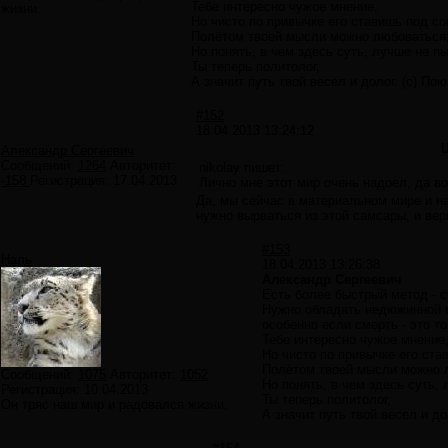
Тебе интересно чужое мнение,
жизни.
Но чисто по привычке его ставишь под со
Полётом твоей мысли можно любоваться
Но понять, в чем здесь суть, лучше не п
Ты теперь политолог,
А значит путь твой весел и долог. (с) П
#152
18.04.2013 13:24:12
Александр Сергеевич
Сообщений:
1264
Авторитет:
nikolay пишет:
-158
Регистрация:
17.04.2013
Лично мне этот мир очень надоел, да во
Да, мы сейчас в материальном мире и 
нужно вырваться из этой самсары, и вер
#153
Наль
18.04.2013 13:26:38
Александр Сергеевич
Есть более быстрый метод - с
Нужно обладать недюжинной в
особенно если смерть - это т
Тебе интересно чужое мнение
Но чисто по привычке его ста
Полётом твоей мысли можно 
Сообщений:
1075
Авторитет:
1052
Но понять, в чем здесь суть,
Регистрация:
10.04.2013
Ты теперь политолог,
Он тряс наш мир и радовался жизни.
А значит путь твой весел и д