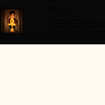
Искатель кладов
#149
18.04.2013 13:15:17
Александр Сергеевич пишет:
Это не равноценно с позиции Всевыш
? Если бы Ему было все равно, то не
Нет, ему не всё равно.
Он сопережива
Сообщений:
2275
Авторитет:
4069
если бы ему было всё равно ничего б
Регистрация:
07.05.2011
Ничто не истинно, поэтому всё истинн