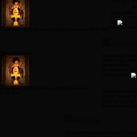
18.04.2013 13:
Ц
Наль пишет:
Давайте остав
Ок.
Ничто не исти
Сообщений:
2275
Авторитет:
4069
Регистрация:
07.05.2011
#146
18.04.2013 13:12:2
Искатель кладов
Александр Сергее
Плохо когда чело
идеями.Но это
не значит что не 
*поморщилась*
Сообщений:
2275
Авторитет:
4069
Регистрация:
Александр Сергее
07.05.2011
И если человек ее 
Греха нет ни в чём
Ничто не истинно, 
#147
18.04.2013 13:13:02
Это не равноценно с позиции Всевыш
? Если бы Ему было все равно, то не