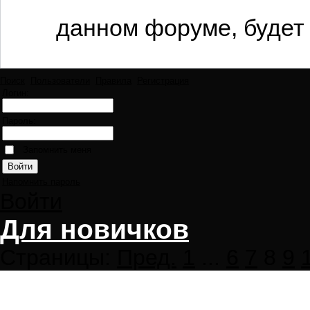
данном форуме, будет 
Поиск
Пользователи
Правила
Регистрация
Логин:
Пароль:
Запомнить меня
Напомнить пароль
Войти
Для новичков
Страницы:
Пред.
1
...
6
7
8
9