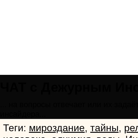
ЧАТ с Дежурным Ин
... на вопросы отвечает или их зад
инсайдера...
Теги:
мироздание
,
тайны
,
ре