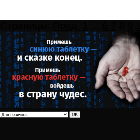
Страницы:
Пред.
1
...
6
7
8
9