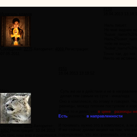
#150
Искатель кладов
18.04.2013 13:18:
Наль пишет:
Но мне виднее вс
%user_name%2Наль
Наль2%user_name%
тебе не видно.
%user_name%2Нал
Сообщений:
2275
Авторитет:
4069
Регистрация:
07.05.2011
Точно так, до те
Ничто не истинно,
#151
18.04.2013 13:18:52
Наль
Суть же ни в действии и не в направлени
делая тем самым из сути - инвалида.
Оно в комплексе, по этому я говорил. Че
разницы, между плохим поступком и хоро
В том то и дело, что
в цене
-
разницы не
Есть
разность
в направленности
И понимать нужно это в комплексе, а не д
Сообщений:
1075
Авторитет:
Я же сейчас делаю акцент на том, что ра
1052
Регистрация:
10.04.2013
подчеркиваю, что воспринимать это нужно
Он тряс наш мир и радовался