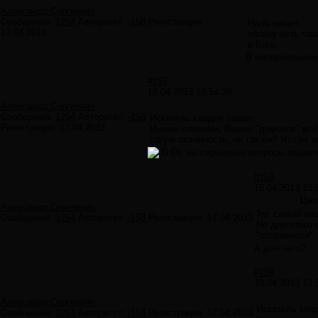
Александр Сергеевич
Сообщений:
1264
Авторитет:
-158
Регистрация:
Наль пишет:
17.04.2013
nikolay есть та
о Боге.
В материальном 
#157
18.04.2013 13:54:39
Александр Сергеевич
Сообщений:
1264
Авторитет:
-158
Искатель кладов пишет:
Регистрация:
17.04.2013
Иными словами, Ваших "демонов" всё 
такую склонность, не так ли? Что их 
Ох вы серьезные вопросы задает
#158
18.04.2013 13:
Цит
Александр Сергеевич
Тот самый пи
Сообщений:
1264
Авторитет:
-158
Регистрация:
17.04.2013
Не для этого 
"отправился"..
А для чего?
#159
18.04.2013 13:
Александр Сергеевич
Искатель кла
Сообщений:
1264
Авторитет:
-158
Регистрация:
17.04.2013