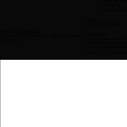
Греха нет ни 
господстве.
Смотря для ког
#160
18.04.2013 13:58:35
Александр Сергеевич
Наль пишет:
Сообщений:
1264
Авторитет:
-158
Регистрация:
Смерть сравнивать с 
17.04.2013
И религиозники проти
них это РАВНОЦЕННО
Важно то что, когда мы