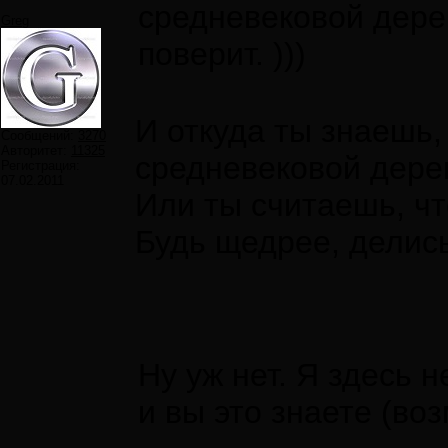
средневековой дере
Greg
поверит. )))
И откуда ты знаешь,
Сообщений:
3270
Авторитет:
11325
средневековой дере
Регистрация:
07.02.2011
Или ты считаешь, ч
Будь щедрее, делись
Ну уж нет. Я здесь 
и вы это знаете (воз