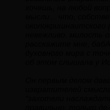
хочешь, на любой воп
мысли... что, собстве
околокришнаитского 
невежливо. милость ок
расскажите мне, бабА
духовного мира с точ
об этом слышала у Исс
Он первым делом дав
извратителей смысла
"захотели наслаждат
правильно, только де