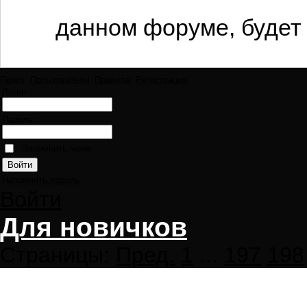
данном форуме, будет 
Поиск
Пользователи
Правила
Регистрация
Логин:
Пароль:
Запомнить меня
Напомнить пароль
Войти
Для новичков
Страницы:
Пред.
1
...
197
198