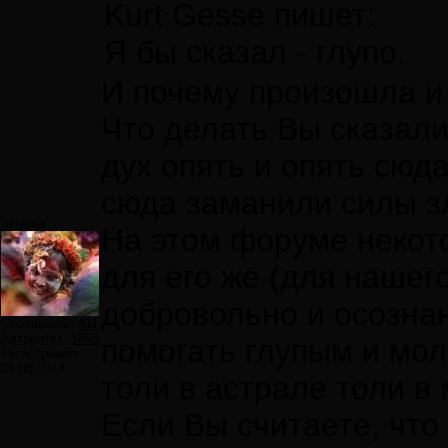
Kurt Gesse пишет:
Я бы сказал - глупо.
И почему произошла и 
Что делать Вы сказали
дух опять и опять сюд
сюда заманили силы з
*Шурка
На этом форуме некото
для его же (для нашег
добровольно и осознан
Сообщений:
411
Авторитет:
1893
помогать глупым и мо
Регистрация:
05.08.2014
толи в астрале толи в 
Если Вы считаете, что 