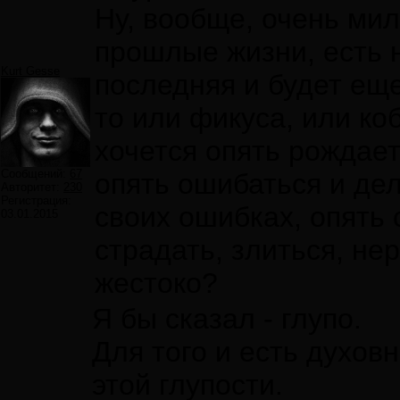
Ну, вообще, очень мил
прошлые жизни, есть н
Kurt Gesse
последняя и будет еще
то или фикуса, или ко
хочется опять рождает
Сообщений:
67
опять ошибаться и дел
Авторитет:
230
Регистрация:
своих ошибках, опять 
03.01.2015
страдать, злиться, нер
жестоко?
Я бы сказал - глупо.
Для того и есть духов
этой глупости.