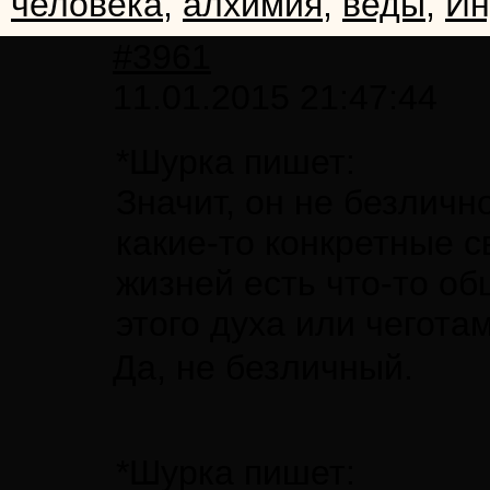
человека
,
алхимия
,
веды
,
Ин
#3961
11.01.2015 21:47:44
*Шурка пишет:
Значит, он не безлично
какие-то конкретные с
жизней есть что-то об
этого духа или чегота
Да, не безличный.
*Шурка пишет: