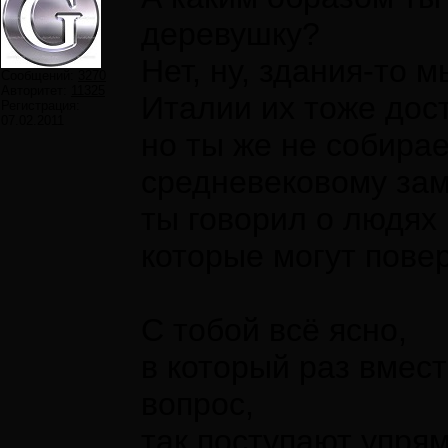
деревушку?
Нет, ну, здания-то 
Сообщений:
3270
Авторитет:
11325
Италии их тоже дос
Регистрация:
07.02.2011
но ты же не собира
средневековому зам
ты говорил о людях
которые могут повер
С тобой всё ясно,
в который раз вмес
вопрос,
так поступают упря