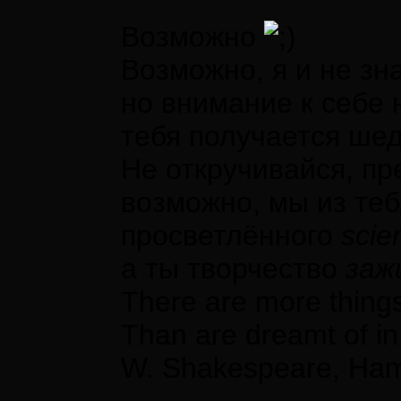
Возможно
Возможно, я и не зн
но внимание к себе н
тебя получается ше
Не откручивайся, пр
возможно, мы из те
просветлённого
scien
а ты творчество
заж
There are more things
Than are dreamt of in
W. Shakespeare, Ham