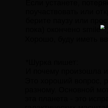
Если устанете, потеряе
поучаствовать или отк
берите паузу или прос
пока) окончено smile
Хорошо, буду иметь в
*Шурка пишет:
И почему произошла и
Это хороший вопрос, р
разному. Основной мот
эта планета - это исп
галактических масштаб