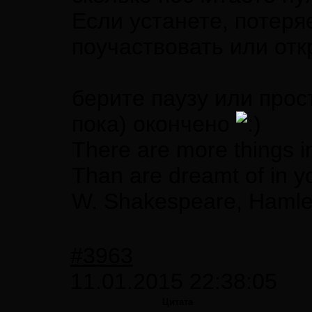
Если устанете, потеряе
поучаствовать или отк
берите паузу или прос
пока) окончено
There are more things i
Than are dreamt of in y
W. Shakespeare, Hamle
#3963
11.01.2015 22:38:05
Цитата