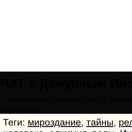
ЧАТ с Дежурным Ин
... на вопросы отвечает или их зад
инсайдера...
Теги:
мироздание
,
тайны
,
ре