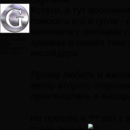
Greg
Кстати, я тут воспомн
поискать его в гугле -
вконтакте с фотками о
Сообщений:
3270
Авторитет:
архивах и нашел таки 
11325
Регистрация:
инсайдера.
07.02.2011
Прошу любить и жалов
автор второго открове
прихлебатель в Анлар
Не прошло и *** лет с 
стало явным