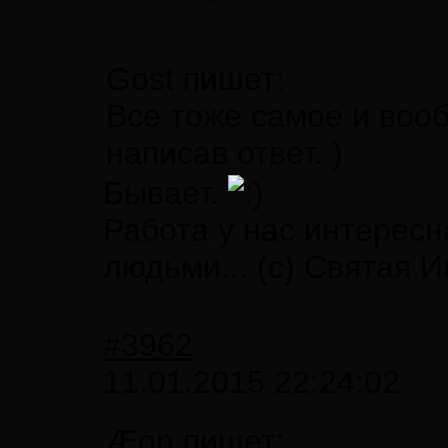
Gost пишет:
Все тоже самое и воо
написав ответ. )
Бывает.
Работа у нас интересн
людьми... (с) Святая 
#3962
11.01.2015 22:24:02
Æon пишет: