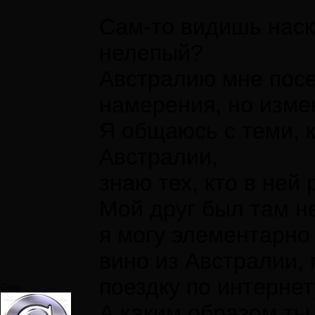
Сам-то видишь наск
нелепый?
Австралию мне посе
намерения, но изме
Я общаюсь с теми, к
Австралии,
знаю тех, кто в ней
Мой друг был там не
я могу элементарно
вино из Австралии, 
поездку по интернету
Greg
А каким образом ты