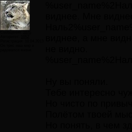
%user_name%2Наль!
виднее. Мне виднее
Наль2%user_name% 
Сообщений:
1075
виднее, а мне видн
Авторитет:
1052
Регистрация:
10.04.2013
Он тряс наш мир и
не видно.
радовался жизни.
%user_name%2Наль 
Ну вы поняли.
Тебе интересно чу
Но чисто по привыч
Полётом твоей мыс
Но понять, в чем з