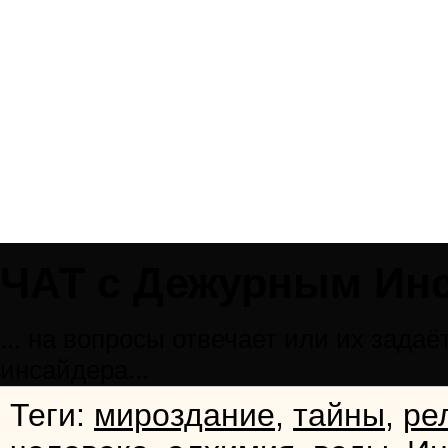
ЧАТ с Дежурным Ин
... на вопросы отвечает или их зад
инсайдера...
Теги:
мироздание
,
тайны
,
ре