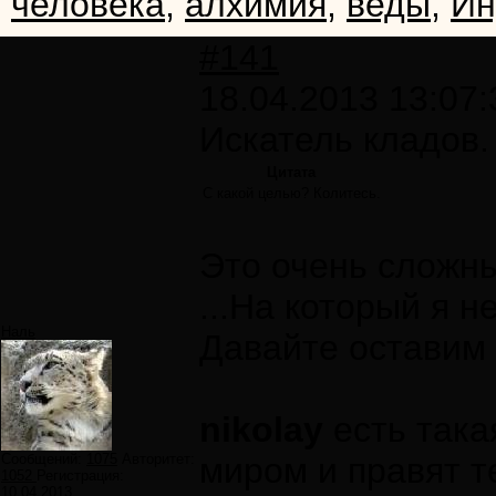
человека
,
алхимия
,
веды
,
Ин
#141
18.04.2013 13:07:
Искатель кладов.
Цитата
С какой целью? Колитесь.
Это очень сложны
...На который я н
Наль
Давайте оставим 
nikolay
есть така
Сообщений:
1075
Авторитет:
миром и правят т
1052
Регистрация:
10.04.2013