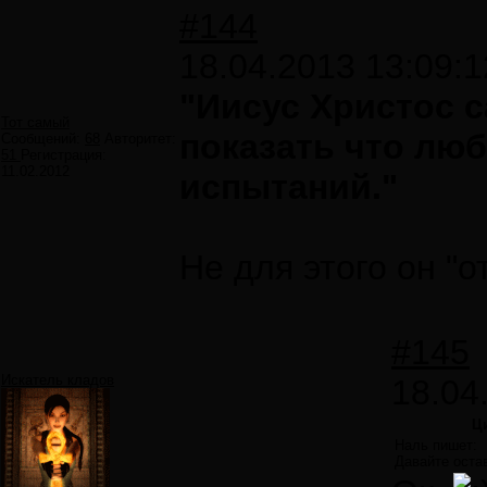
#144
18.04.2013 13:09:1
"Иисус Христос с
Тот самый
показать что лю
Сообщений:
68
Авторитет:
51
Регистрация:
11.02.2012
испытаний."
Не для этого он "о
#145
Искатель кладов
18.04
Ц
Наль пишет:
Давайте остав