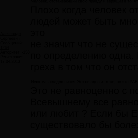
Человек, отстаивающий свою правду и верящий в то, чт
Плохо когда человек о
людей может быть мно
это
Александр
Сергеевич
не значит что не суще
Сообщений:
1264
Авторитет:
-158
по определению одна. 
Регистрация:
17.04.2013
греха в том что он отс
Искатель кладов пишет:Это не одно и то же, но это 
Это не равноценно с 
Всевышнему все равно 
или любит ? Если бы Е
существовало бы болез