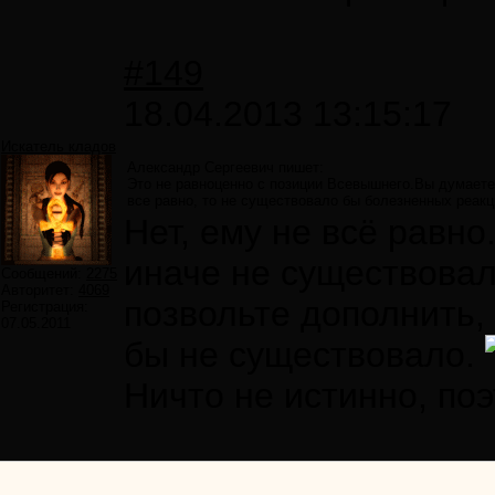
#149
18.04.2013 13:15:17
Искатель кладов
Александр Сергеевич пишет:
Это не равноценно с позиции Всевышнего.Вы думаете
все равно, то не существовало бы болезненных реакц
Нет, ему не всё равно
иначе не существовал
Сообщений:
2275
Авторитет:
4069
позвольте дополнить,
Регистрация:
07.05.2011
бы не существовало.
Ничто не истинно, поэ