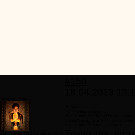
#150
18.04.2013 13:
Искатель кладов
Наль пишет:
Но мне виднее всех...
%user_name%2Наль! Нет же, ты не пра
Наль2%user_name% - я говорю тебе, ч
%user_name%2Наль - да как ж...
Точно так, до т
Сообщений:
2275
Авторитет:
4069