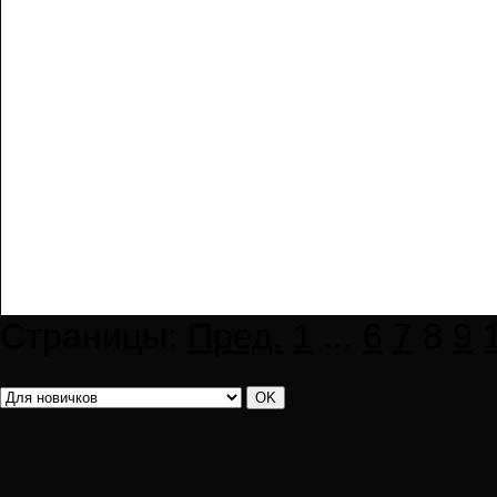
Страницы:
Пред.
1
...
6
7
8
9