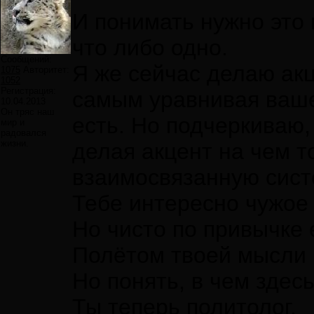
И понимать нужно это в
что либо одно.
Сообщений:
Я же сейчас делаю акц
1075
Авторитет:
1052
Регистрация:
самым уравнивая ваше
10.04.2013
Он тряс наш
есть. Но подчеркиваю,
мир и
радовался
жизни.
делая акцент на чем т
взаимосвязанную сист
Тебе интересно чужое
Но чисто по привычке 
Полётом твоей мысли 
Но понять, в чем здесь
Ты теперь политолог,