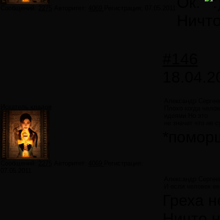
Ок.
Сообщений:
2275
Авторитет:
4069
Регистрация:
07.05.2011
Ничто
#146
18.04.2
Александр Сергее
Искатель кладов
Плохо когда чело
идеями.Но это
не значит что не 
*помор
Сообщений:
2275
Авторитет:
4069
Регистрация:
07.05.2011
Александр Сергее
И если человек ее 
Греха н
Ничто н