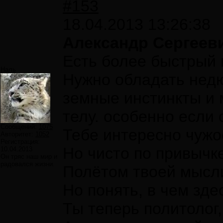
#153
18.04.2013 13:26:38
Александр Сергеев
Есть более быстрый 
Наль
Нужно обладать недю
земные инстинкты и 
телу. особенно если 
Сообщений:
1075
Тебе интересно чужо
Авторитет:
1052
Регистрация:
Но чисто по привычк
10.04.2013
Он тряс наш мир и
радовался жизни.
Полётом твоей мысл
Но понять, в чем зде
Ты теперь политолог,