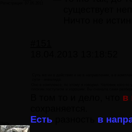
Регистрация:
07.05.2011
существует не
Ничто не истин
#151
18.04.2013 13:18:52
Суть же ни в действии и не в направлении, а в компле
сути - инвалида.
Оно в комплексе, по этому я говорил. Человек кого-то
плохим поступком и хорошим. Вы сначала сами разбери
В том то и дело, что
в 
сохраняется.
Есть
разность
в напр
Наль