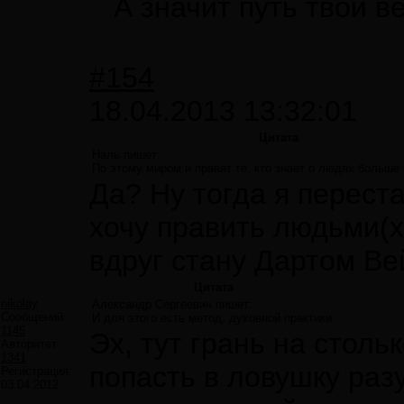
А значит путь твой в
#154
18.04.2013 13:32:01
Цитата
Наль пишет:
По этому миром и правят те, кто знает о людях больше 
Да? Ну тогда я переста
хочу править людьми(х
вдруг стану Дартом Ве
Цитата
nikolay
Александр Сергеевич пишет:
Сообщений:
И для этого есть метод, духовной практики.
1145
Эх, тут грань на столь
Авторитет:
1341
попасть в ловушку разу
Регистрация:
03.04.2012