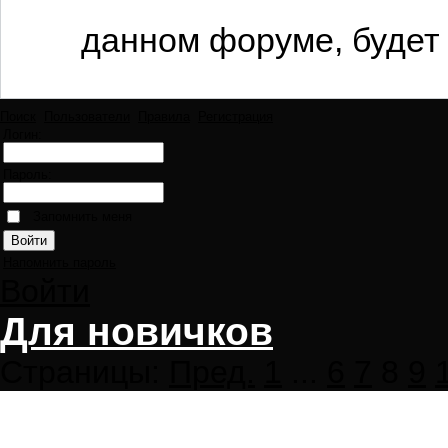
данном форуме, будет 
Поиск
Пользователи
Правила
Регистрация
Логин:
Пароль:
Запомнить меня
Напомнить пароль
Войти
Для новичков
Страницы:
Пред.
1
...
6
7
8
9