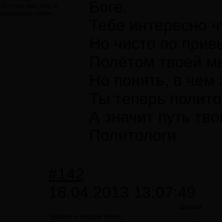
Боге.
Он тряс наш мир и
радовался жизни.
Тебе интересно ч
Но чисто по прив
Полётом твоей м
Но понять, в чем 
Ты теперь полито
А значит путь тво
Политологи
#142
18.04.2013 13:07:49
Цитата
Искатель кладов пишет: