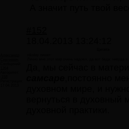
А значит путь твой ве
#152
18.04.2013 13:24:12
Цитата
nikolay пишет:
Александр
Лично мне этот мир очень надоел, да вот беда: никуда я
Сергеевич
Сообщений:
Да, мы сейчас в матер
1264
Авторитет:
самсаре
,постоянно ме
-158
Регистрация:
17.04.2013
духовном мире, и нужно
вернуться в духовный м
духовной практики.