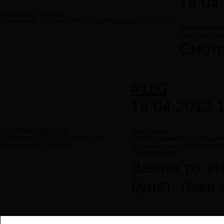
18.04
Александр Сергеевич
Сообщений:
1264
Авторитет:
-158
Регистрация:
17.04.2013
Искатель кла
Греха нет ни 
Смотр
#160
18.04.2013 
Александр Сергеевич
Наль пишет:
Сообщений:
1264
Авторитет:
-158
Смерть сравнивать с рожден
Регистрация:
17.04.2013
И религиозники против рожде
РАВНОЦЕННО.
Важно то чт
будет, тоже 