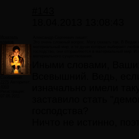
#143
18.04.2013 13:08:43
Искатель
Александр Сергеевич пишет:
кладов
Это очень сложный вопрос. Могу сказать так, В Ведах 
материальный мир, и те души которые выбирают любов
господство, они отправляются в материальный мир. И п
материального существования.
Иными словами, Ваших
Всевышний. Ведь, если
Сообщений:
2275
Авторитет:
изначально имели таку
4069
Регистрация:
07.05.2011
заставило стать "дем
господства?
Ничто не истинно, поэ