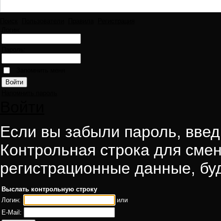
Поиск
Пользователи
Правила
Регистрация
Логин:
Пароль:
Запомнить меня
Напомнить пароль
Войти
Если вы забыли пароль, введи
Контрольная строка для смен
регистрационные данные, буд
Выслать контрольную строку
Логин:
или
E-Mail: