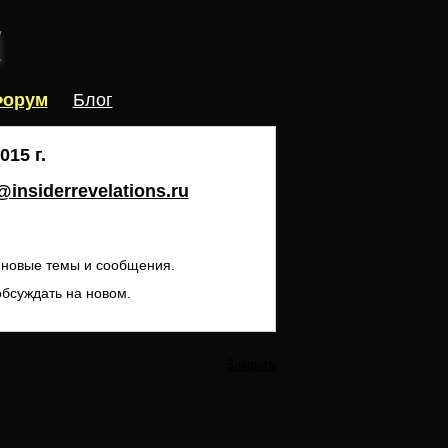
орум
Блог
15 г.
insiderrevelations.ru
ь новые темы и сообщения.
обсуждать на новом.
Закрыть