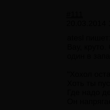
#111
20.03.2014 
atesl пишет
Вау, круто.
один в зап
"Хохол ост
Хоть ты пу
Где надо д
Он напрягае