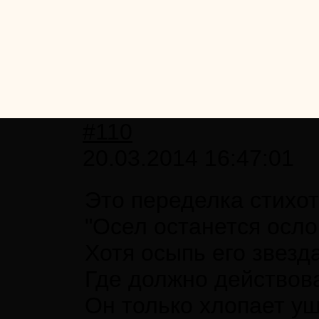
#110
20.03.2014 16:47:01
Это переделка стихо
"Осел останется осло
Хотя осыпь его звезд
Где должно действов
Он только хлопает у