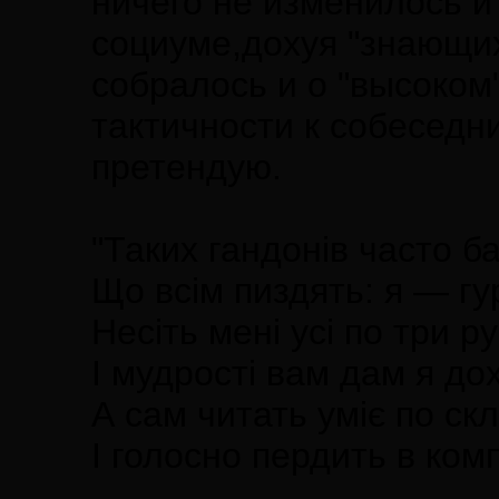
ничего не изменилось и
социуме,дохуя "знающих
собралось и о "высоком
тактичности к собеседн
претендую.
"Таких гандонiв часто ба
Що всiм пиздять: я — гу
Несiть менi усi по три р
І мудростi вам дам я до
А сам читать умiє по ск
І голосно пердить в комп