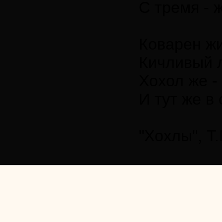
С тремя - 
Коварен жи
Кичливый л
Хохол же -
И тут же в 
"Хохлы", Т.