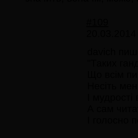
#109
20.03.2014
davich пиш
"Таких ган
Що всiм пи
Несiть менi
І мудростi
А сам чита
І голосно 