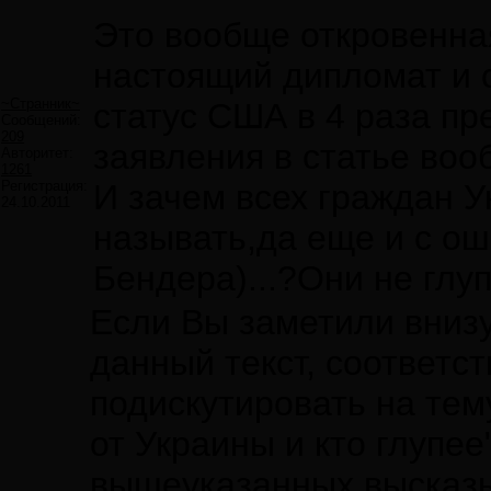
Это вообще откровенная
настоящий дипломат и 
~Странник~
статус США в 4 раза пр
Сообщений:
209
заявления в статье во
Авторитет:
1261
Регистрация:
И зачем всех граждан 
24.10.2011
называть,да еще и с о
Бендера)...?Они не глуп
Если Вы заметили вниз
данный текст, соответс
подискутировать на тем
от Украины и кто глупе
вышеуказанных высказ