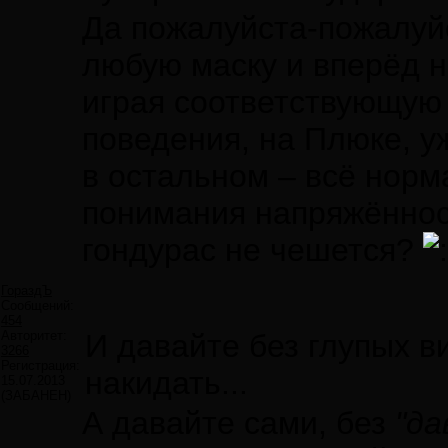
Да пожалуйста-пожалуй
любую маску и вперёд н
играя соответствующую 
поведения, на Плюке, у
в остальном – всё норм
понимания напряжённос
гондурас не чешется?
ГораздЪ
Сообщений:
454
Авторитет:
И давайте без глупых ви
3266
Регистрация:
накидать...
15.07.2013
(ЗАБАНЕН)
А давайте сами, без
"да