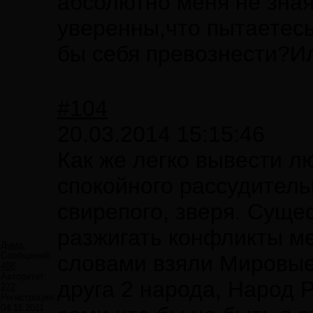
абсолютно меня не зная
уверенны,что пытаетесь
бы себя превознести?И
#104
20.03.2014 15:15:46
Как же легко вывести л
спокойного рассудительн
свирепого, зверя. Суще
разжигать конфликты м
Дима.
Сообщений:
словами взяли Мировые 
498
Авторитет:
друга 2 народа, Народ 
272
Регистрация:
04.11.2011