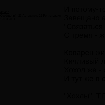
И потому-т
davich
Завещано 
Сообщений:
23
Авторитет:
23
Регистрация:
19.03.2014
"Связаться
С тремя - ж
Коварен жид
Кичливый л
Хохол же - 
И тут же в с
"Хохлы", Т.Г