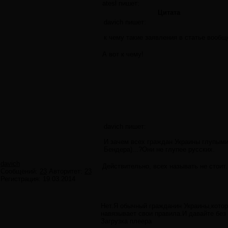
atesl пишет:
Цитата
davich пишет:
к чему такие заявления в статье вообщ
А вот к чему!
davich пишет:
И зачем всех граждан Украины глупыми
Бендера)...?Они не глупее русских.
davich
Действительно, всех называть не стоит.
Сообщений:
23
Авторитет:
23
Регистрация:
19.03.2014
Нет.Я обычный гражданин Украины,котор
навязывает свои правила.И давайте без 
Загрузка плеера