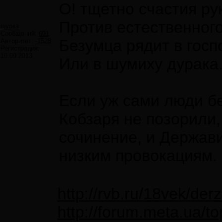
О! тщетно счастия ру
Против естественного
шурка
Сообщений:
601
Безумца рядит в госп
Авторитет:
-1528
Регистрация:
10.09.2013
Или в шумиху дурака.
Если уж сами люди бе
Кобзаря не позорили,
сочинение, и Держав
низким провокациям.
http://rvb.ru/18vek/der
http://forum.meta.ua/t