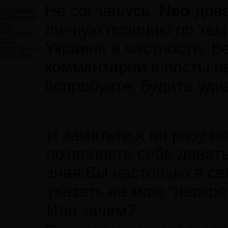
Не соглашусь,
Neo
дово
~Странник~
Сообщений:
личную позицию по тем
209
Авторитет:
1261
Украине в частности. В
Регистрация:
24.10.2011
комментарии и посты не
попробуете, будите уди
И заметьте,я ни разу н
позволяете себе дават
зная.Вы настолько в се
указать на мою "неокре
Или зачем?