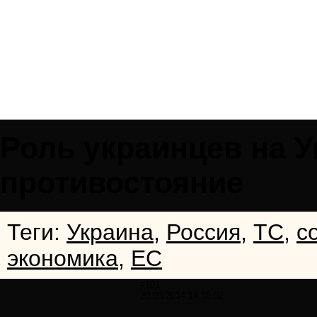
Роль украинцев на 
противостояние
Теги:
Украина
,
Россия
,
ТС
,
с
экономика
,
ЕС
#101
20.03.2014 14:36:02