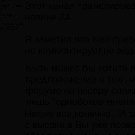
davich
Этот канал транслиров
Сообщений:
23
новини 24.
Авторитет:
23
Регистрация:
19.03.2014
Я заметил,что Neo прив
не комментирует,но вед
Быть может Вы хотите 
предположение о том, ч
форуме по поводу слож
лишь "однобокое мнение
Нет,не все,конечно...И 
с высока,а Вы уже позв