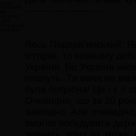
шурка
Сообщений:
-----------------------
601
Авторитет:
-1528
Регистрация:
10.09.2013
Лесь Подерв’янський: Я
історію, то кожному дебі
України. Бо Україна ніко
плачуть. Та вона не мал
була потрібна! Це і є її 
Очевидно, що за 20 рок
завгодно. Але очевидно,
змогли побудувати держа
значить, вона їм, може, 