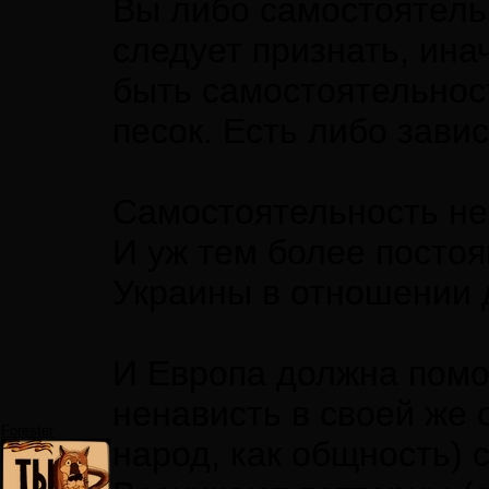
Вы либо самостоятельн
следует признать, ина
быть самостоятельност
песок. Есть либо зави
Самостоятельность не
И уж тем более постоя
Украины в отношении д
И Европа должна помоч
ненависть в своей же
Forester
народ, как общность) 