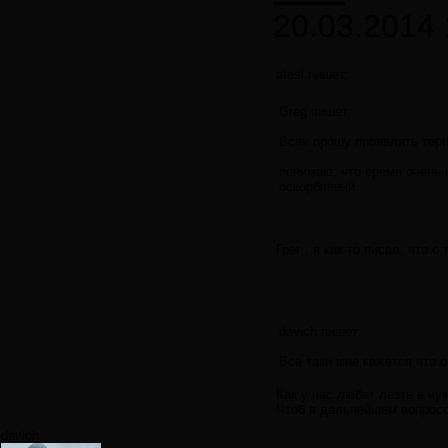
20.03.2014 
atesl пишет:
Greg пишет:
Всех прошу проявлять терп
понимаю, что время очень 
оскорблений.
Грег , я как-то писал, что
davich пишет:
Все таки мне кажется,что 
Как у нас любят лезть в чу
Чтоб в дальнейшем вопросо
davich