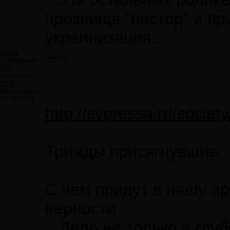
прозвища "пастор" и пр
украинизация...
----
vlgrus
Сообщений:
902
Авторитет:
1835
Регистрация:
21.09.2013
http://svpressa.ru/society
Трижды присягнувшие
С чем придут в нашу а
верности
...Дело не только в гл