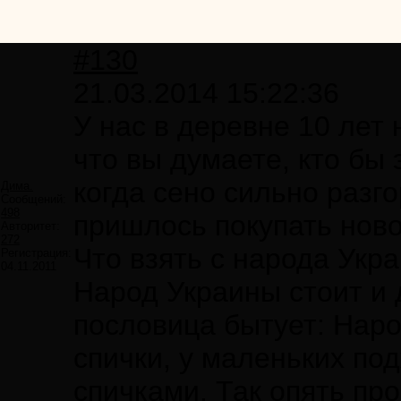
#130
21.03.2014 15:22:36
У нас в деревне 10 лет 
что вы думаете, кто бы 
когда сено сильно разг
Дима.
Сообщений:
498
пришлось покупать ново
Авторитет:
272
Что взять с народа Укр
Регистрация:
04.11.2011
Народ Украины стоит и д
пословица бытует: Наро
спички, у маленьких по
спичками. Так опять про