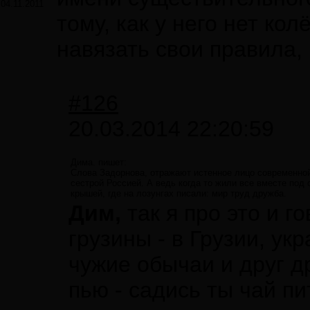
04.11.2011
тому, как у него нет кол
навязать свои правила,
#126
20.03.2014 22:20:59
Дима. пишет:
Слова Задорнова, отражают истенное лицо современной 
сестрой Россией. А ведь когда то жили все вместе по
крышей, где на лозунгах писали: мир труд дружба.
Дим,
так я про это и г
грузины - в Грузии, укр
чужие обычаи и друг др
пью - садись ты чай пи