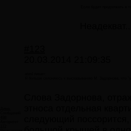
Если будет продолжать в т
Неадекват..
#123
20.03.2014 21:09:35
atesl пишет:
Я больше склоняюсь к высказыванию М. Задорнова, что "у
Слова Задорнова, отраж
этноса отдельная кварт
Дима.
Сообщений:
следующий поссорится, 
498
Авторитет:
272
большой крышей в одно
Регистрация: