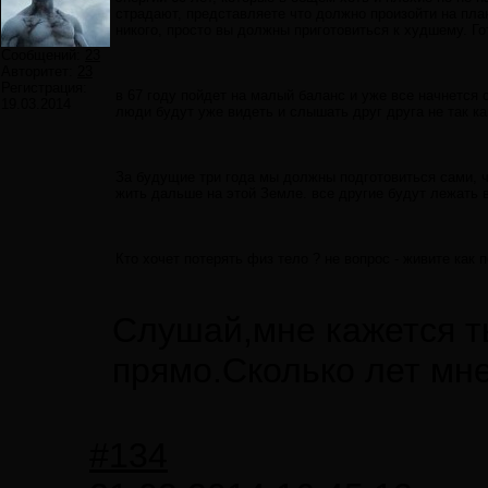
страдают, представляете что должно произойти на план
никого, просто вы должны приготовиться к худшему. Г
Сообщений:
23
Авторитет:
23
Регистрация:
в 67 году пойдет на малый баланс и уже все начнется
19.03.2014
люди будут уже видеть и слышать друг друга не так к
За будущие три года мы должны подготовиться сами, чт
жить дальше на этой Земле. все другие будут лежать в
Кто хочет потерять физ тело ? не вопрос - живите как 
Слушай,мне кажется ты
прямо.Сколько лет мне
#134