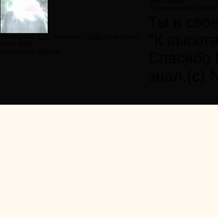
Макс пишет:
Слишком много скопил
Ты в сво
"К высот
Сообщений:
6193
Авторитет:
3628
Регистрация:
03.12.2009
infinitum-ego balance
Спасибо 
знал.(с)