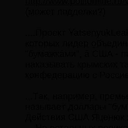
http://www.politonline.ru
(может подделки?)
....Проект YatsenyukLe
которых лидер объедин
"бумажками", а США - п
наказывать крымских та
конфедерацию с Россией
...Так, например, пре
называет доллары "бум
Действия США Яценюк ха
....На остальных ролик