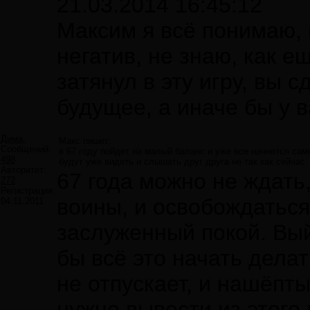
21.03.2014 16:45:12
Максим я всё понимаю, 
негатив, не знаю, как е
затянул в эту игру, вы
будущее, а иначе бы у в
Дима.
Макс пишет:
Сообщений:
в 67 году пойдет на малый баланс и уже все начнется са
498
будут уже видеть и слышать друг друга не так как сейчас
Авторитет:
67 года можно не ждать,
272
Регистрация:
воины, и освобождаться
04.11.2011
заслуженный покой. Вый
бы всё это начать дела
не отпускает, и нашёпт
нужно вывести из этого 