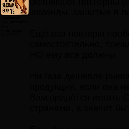
Возникают паттерны (
команды, зашитые в п
Сообщений:
3244
Авторитет:
7972
Ещё раз повторю проб
Регистрация:
24.10.2010
самостоятельно, преж
НО ему все должны.
Ни газа дешевле рыноч
продукции, если она н
Вам придётся искать 
странами, а значит б