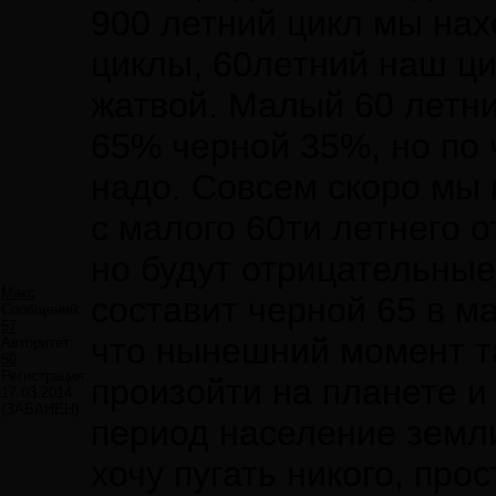
900 летний цикл мы нах
циклы, 60летний наш ци
жатвой. Малый 60 летни
65% черной 35%, но по ч
надо. Совсем скоро мы 
с малого 60ти летнего 
но будут отрицательные
Макс
составит черной 65 в м
Сообщений:
57
что нынешний момент та
Авторитет:
50
Регистрация:
произойти на планете и 
17.03.2014
(ЗАБАНЕН)
период население земли
хочу пугать никого, про