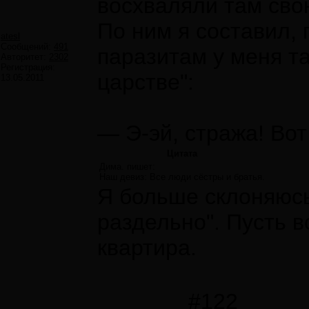
восхваляли там сво
По ним я составил, 
atesl
Сообщений:
491
паразитам у меня т
Авторитет:
2302
Регистрация:
царстве":
13.05.2011
— Э-эй, стража! Вот
Цитата
Дима. пишет:
Наш девиз: Все люди сёстры и братья.
Я больше склоняюсь
раздельно". Пусть в
квартира.
#122