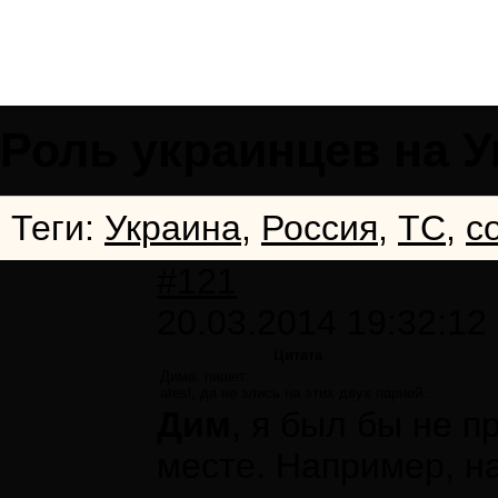
Роль украинцев на 
Теги:
Украина
,
Россия
,
ТС
,
с
#121
20.03.2014 19:32:12
Цитата
Дима. пишет:
atesl, да не злись на этих двух парней...
Дим
, я был бы не п
месте. Например, на