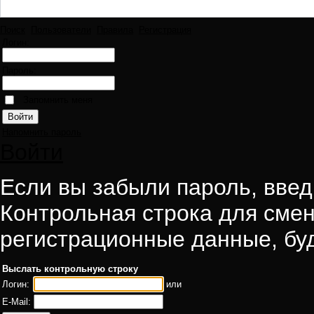
Поиск
Пользователи
Правила
Регистрация
Логин:
Пароль:
Запомнить меня
Напомнить пароль
Войти
Если вы забыли пароль, введи
Контрольная строка для смен
регистрационные данные, буд
Выслать контрольную строку
Логин:
или
E-Mail: