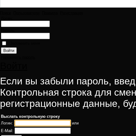
Поиск
Пользователи
Правила
Регистрация
Логин:
Пароль:
Запомнить меня
Напомнить пароль
Войти
Если вы забыли пароль, введи
Контрольная строка для смен
регистрационные данные, буд
Выслать контрольную строку
Логин:
или
E-Mail: