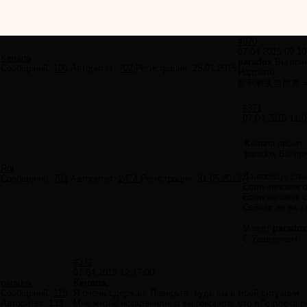
#370
07.04.2015 09:10
Keirana
paradox
Вы прям
Сообщений:
106
Авторитет:
702
Регистрация:
25.01.2015
Надоело.
船到桥头自然直 =
#371
07.04.2015 11:0
Keirana пишет:
paradox Вы пр
Roi
Да вообще смыс
Сообщений:
701
Авторитет:
2474
Регистрация:
31.05.2013
Если человек о
Если человек с
Сейчас не за э
Может
paradox
С Уважением
#372
07.04.2015 12:17:00
paradox
Keirana,
Сообщений:
115
Я очень сдержан. Поверьте, будь вы в моей ситуации -
Авторитет:
133
Мне жизнь искалечили, а вы говорите, что я "с плеча р