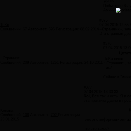
долго.
Побыстрее бы 
Аминь
#375
TeKo
07.04.2015 12:55:
Сообщений:
67
Авторитет:
595
Регистрация:
08.02.2014
~Странник~
, за
Эта странная дев
#376
07.04.2015 13:0
Цитат
~Странник~
TeKo пишет:
Сообщений:
209
Авторитет:
1261
Регистрация:
24.10.2011
~Странник~, з
так?
Сейчас в "личк
#377
07.04.2015 13:30:33
Roi,
Все так и есть. Я и с
эта практика давно в про
Keirana
Сообщений:
106
Авторитет:
702
Регистрация:
25.01.2015
энергоинформационны
что это такое?