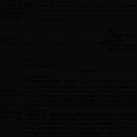
07.04.2015 03:56:35
Сообщений:
106
Æon,
Вот такой, он, человек. Даже Развитые между
Авторитет:
702
должно быть. Все особенные, у каждого знания, такие
Регистрация:
жизнь она такая, отсеивает непригодных. "Придуркам
25.01.2015
船到桥头自然直 =)
#363
07.04.2015 03:58
Keirana
paradox,
Сообщений:
106
Авторитет:
702
Регистрация:
25.01.2015
А намерение име
船到桥头自然直 =
#364
07.04.2015 05:24:12
Цитата
Keirana пишет:
А намерение имеет какое-то значение для вас? Ну или в зн
Для меня более важно знать, что знания не будут использ
paradox
Сейчас большинство так и используют "знания". Есть люди
Сообщений:
того, чтобы манипулировать другими во благо себе. Напри
115
Человек, который получает подобные знания как должное "
Авторитет:
использовать их во благо себе. Познавший сам - никогда н
133
абсолютно.
Регистрация:
Намерение - манипуляция внешней психофизической средо
26.02.2015
цели манипуляций, но и причины манипуляций и причины ф
получения блага за счет нарушения свободы воли другого ч
меня цивилизованным и просто не достоин взаимодействия.
реализуя определенную комбинацию действий он сможет ее 