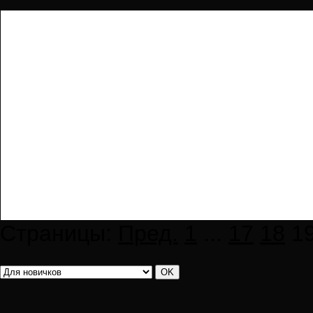
Страницы:
Пред.
1
...
17
18
1