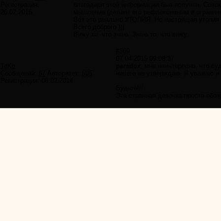
Регистрация:
благодаря этой информации был получен. Совоку
26.02.2015
мышление (делает его рефлексивным и огранич
Вот это реально УТОПИЯ. Но настоящая утопия -
Всего доброго )))
Вижу то, что знаю. Знаю то, что вижу.
#369
07.04.2015 09:08:37
TeKo
paradox
, мне неинтересно, что бу
Сообщений:
67
Авторитет:
595
ничего не утверждаю. Я уважаю и
Регистрация:
08.02.2014
Будьте!!!
Эта странная девочка просто обо