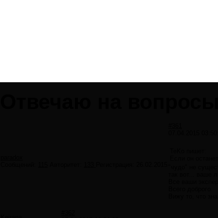
Отвечаю на вопросы.
#361
07.04.2015 03:50
TeKo пишет:
paradox
Если он останет
Сообщений:
115
Авторитет:
133
Регистрация:
26.02.2015
"чудо" не сущес
так вот... ваше
Все ваши экспер
Всего доброго.
Вижу то, что зна
#362
Keirana