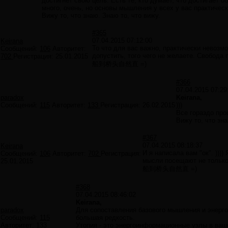
достигнет свою цель. Есть те, кто думает, что достигает 
много, очень, но основы мышления у всех у вас практичес
Вижу то, что знаю. Знаю то, что вижу.
#365
07.04.2015 07:12:00
Keirana
То что для вас важно, практически невозм
Сообщений:
106
Авторитет:
допустить, того чего не желаете. Свобода 
702
Регистрация:
25.01.2015
船到桥头自然直 =)
#366
07.04.2015 07:29
paradox
Keirana,
Сообщений:
115
Авторитет:
133
Регистрация:
26.02.2015
)))
Все гораздо про
Вижу то, что зна
#367
07.04.2015 08:18:37
Keirana
И я написала вам "ок". )))
Сообщений:
106
Авторитет:
702
Регистрация:
мысли посещают не только
25.01.2015
船到桥头自然直 =)
#368
07.04.2015 08:46:02
Keirana,
paradox
Для сопоставления базового мышления и энерго
Сообщений:
115
большая редкость.
Авторитет:
133
Утопия - это энергоинформационные узлы в ваш