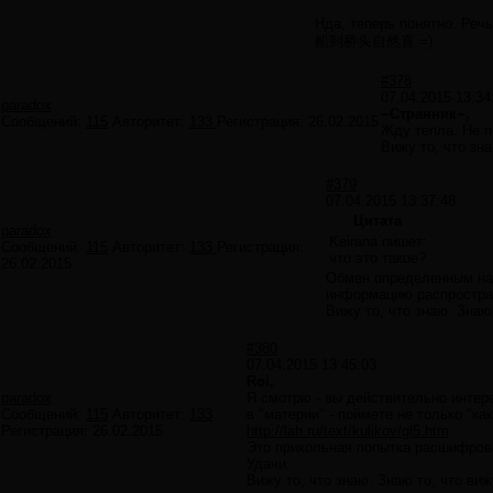
Нда, теперь понятно. Речь
船到桥头自然直 =)
#378
07.04.2015 13:34
paradox
~Странник~,
Сообщений:
115
Авторитет:
133
Регистрация:
26.02.2015
Жду тепла. Не п
Вижу то, что зна
#379
07.04.2015 13:37:48
Цитата
paradox
Keirana пишет:
Сообщений:
115
Авторитет:
133
Регистрация:
что это такое?
26.02.2015
Обмен определенным наб
информацию распростра
Вижу то, что знаю. Знаю 
#380
07.04.2015 13:45:03
Roi,
paradox
Я смотрю - вы действительно интер
Сообщений:
115
Авторитет:
133
в "материи" - поймете не только "ка
Регистрация:
26.02.2015
http://lah.ru/text/kulikov/gl5.htm
Это прикольная попытка расшифров
Удачи.
Вижу то, что знаю. Знаю то, что виж