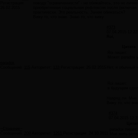
Регистрация:
поводу "ограниченности" - не обижайтесь, это не лич
26.02.2015
приобретенная социальная рефлексия после (включая с
практически. Это реальность. Зачем обижаться?
Вижу то, что знаю. Знаю то, что вижу.
#373
07.04.2015 12:22
Roi,
Цитата
Roi пишет:
Может paradox 
paradox
Сообщений:
115
Авторитет:
133
Регистрация:
26.02.2015
Нет, я обычный 
Roi пишет:
в будущем сдел
Навряд ли. Мне 
Вижу то, что зна
#374
07.04.2015 12:3
Цитат
~Странник~
paradox пишет:
Сообщений:
209
Авторитет:
1261
Регистрация:
24.10.2011
Мне жить оста