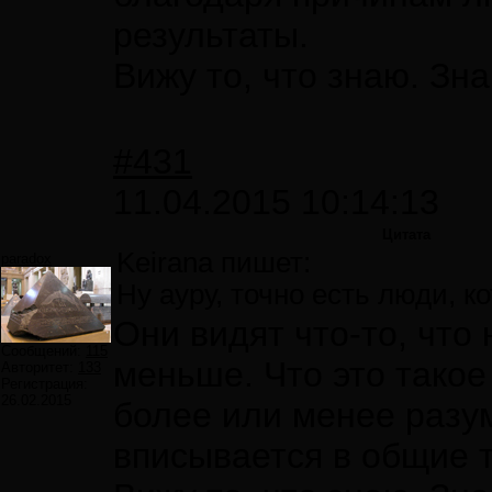
результаты.
Вижу то, что знаю. Зна
#431
11.04.2015 10:14:13
Цитата
Keirana пишет:
paradox
Ну ауру, точно есть люди, к
Они видят что-то, что
Сообщений:
115
меньше. Что это такое
Авторитет:
133
Регистрация:
26.02.2015
более или менее разу
вписывается в общие 