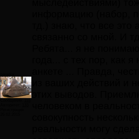
мыследействиями) то
информацию (набор, п
тд.) знаю, что все это
связанно со мной. И тд
Ребята... я не понимаю
года... с тех пор, как 
анкете ... Правда, че
paradox
из ваших действий и 
этих выводов. Приемл
Сообщений:
115
человеком в реальнос
Авторитет:
133
Регистрация:
совокупность несколь
26.02.2015
реальности могу сдел