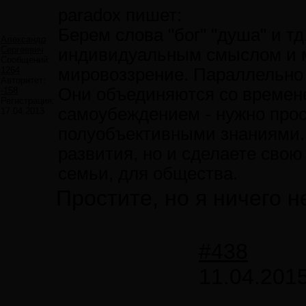
paradox пишет:
Берем слова "бог" "душа" и тд
Александр
Сергеевич
индивидуальным смыслом и м
Сообщений:
1264
мировоззрение. Параллельно
Авторитет:
Они объединяются со времен
-158
Регистрация:
самоубеждением - нужно прос
17.04.2013
полуобъективными знаниями. 
развития, но и сделаете свою
семьи, для общества.
Простите, но я ничего н
#438
11.04.2015