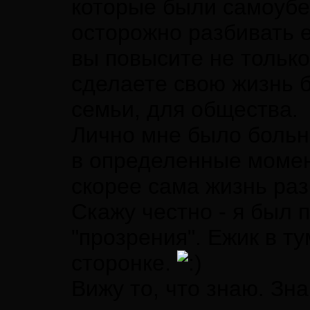
которые были самоубе
осторожно разбивать 
вы повысите не только
сделаете свою жизнь б
семьи, для общества.
Лично мне было больн
в определенные момен
скорее сама жизнь ра
Скажу честно - я был
"прозрения". Ежик в т
сторонке.
Вижу то, что знаю. Зна