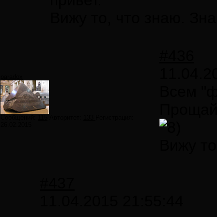
привет.
Вижу то, что знаю. Зна
#436
11.04.2
paradox
Всем "ф
Прощайт
Сообщений:
115
Авторитет:
133
Регистрация:
26.02.2015
Вижу то
#437
11.04.2015 21:55:44