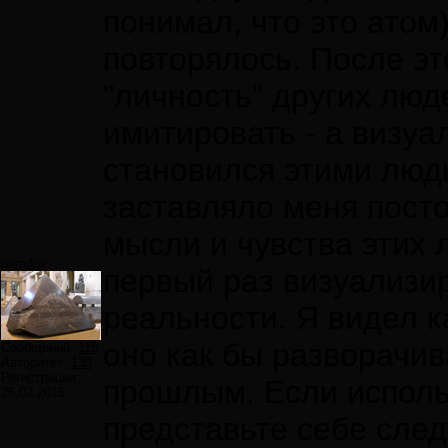
понимал, что это атом)
повторялось. После эт
"личность" других лю
имитировать - а визуа
становился этими люд
заставляло меня пост
мысли и чувства этих 
paradox
первый раз визуализи
реальности. Я видел 
оно как бы разворачив
Сообщений:
115
Авторитет:
133
Регистрация:
прошлым. Если исполь
26.02.2015
представьте себе след