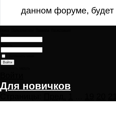
данном форуме, будет 
Поиск
Пользователи
Правила
Регистрация
Логин:
Пароль:
Запомнить меня
Напомнить пароль
Войти
Для новичков
Страницы:
Пред.
1
...
19
20
2