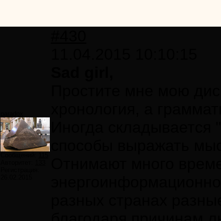
#430
11.04.2015 10:10:15
Sad girl,
Простите мне мою ди
хронология, а граммат
paradox
Иногда складывается 
способы выражать мыс
Сообщений:
115
Отнимают много време
Авторитет:
133
Регистрация:
энергоинформационног
26.02.2015
разных странах разны
благодаря причинам л