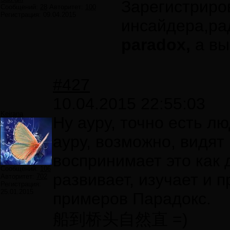
Зарегистриро
Сообщений:
28
Авторитет:
100
Регистрация:
09.04.2015
инсайдера,ра
paradox,
а вы
#427
10.04.2015 22:55:03
Keirana
Ну ауру, точно есть лю
ауру, возможно, видят 
воспринимает это как д
Сообщений:
106
развивает, изучает и 
Авторитет:
702
Регистрация:
25.01.2015
примеров Парадокс.
船到桥头自然直 =)