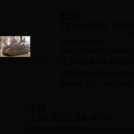
#433
11.04.2015 10:5
paradox
Ц
TeKo пишет:
Вы устали от непри
Я устал от ваше
Сообщений:
115
Авторитет:
133
Регистрация:
26.02.2015
которыми вы ун
Вижу то, что зна
#434
11.04.2015 14:30:42
Безотносительно к како