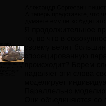
Александр Сергеевич пишет
А теперь представьте, что ч
думаете ему легко будет это
Я продолжительное вр
то, во что в совокупн
paradox
своему верит большин
спроецированную пара
происходит? Берем сло
Сообщений:
115
Авторитет:
133
Регистрация:
наделяет эти слова с
26.02.2015
моделирует индивидуа
Параллельно моделиру
Они объединяются со 