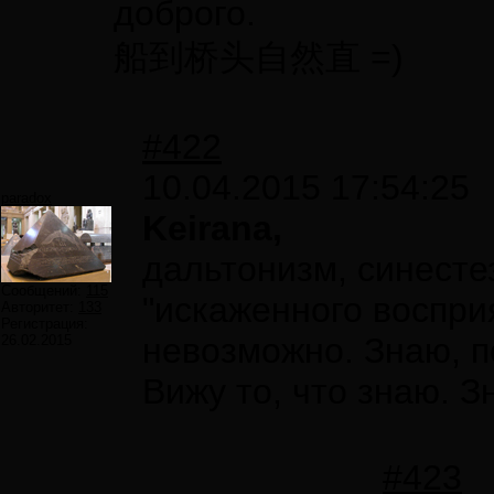
доброго.
船到桥头自然直 =)
#422
10.04.2015 17:54:25
paradox
Keirana,
дальтонизм, синесте
Сообщений:
115
"искаженного воспри
Авторитет:
133
Регистрация:
невозможно. Знаю, п
26.02.2015
Вижу то, что знаю. З
#423