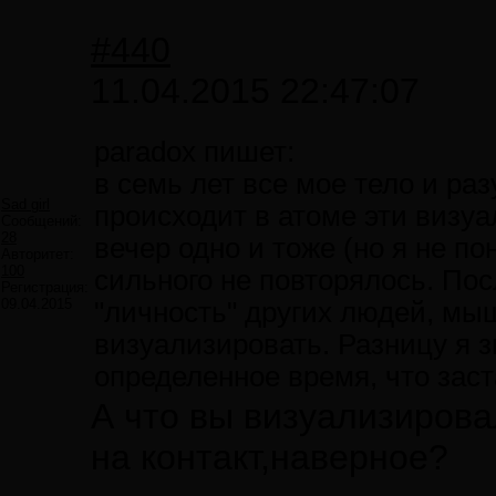
#440
11.04.2015 22:47:07
paradox пишет:
в семь лет все мое тело и раз
Sad girl
происходит в атоме эти визу
Сообщений:
28
вечер одно и тоже (но я не по
Авторитет:
100
сильного не повторялось. Пос
Регистрация:
09.04.2015
"личность" других людей, мы
визуализировать. Разницу я 
определенное время, что зас
А что вы визуализиров
на контакт,наверное?