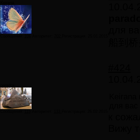
Keirana
10.04.
parad
для в
Сообщений:
106
Авторитет:
702
Регистрация:
25.01.2015
船到桥
#424
10.04.
paradox
Keirana
для вас
Сообщений:
115
Авторитет:
133
Регистрация:
26.02.2015
к сожа
Вижу т