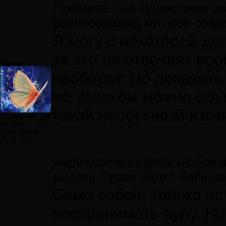
Поймите... не существует цве
разнообразие, которое созд
Я могу с некоторой до
за это не отвечает во
Keirana
наоборот. Но доказать я
же успехом можно объя
такой необычный взгля
Сообщений:
106
Авторитет:
702
Регистрация:
25.01.2015
Ауру можно видеть, любое 
видеть. Глаза видят больше
Само собой, только ес
воспринимать ауру. Но