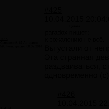
#425
10.04.2015 20:04:
Цитата
paradox пишет:
к сожалению не всё.
TeKo
Сообщений:
67
Авторитет:
Вы устали от не
595
Регистрация:
08.02.2014
Эта странная де
раздваиваться, с
одновременно (с)
#426
10.04.2015 22
Sad girl