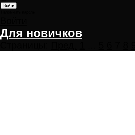
Напомнить пароль
Войти
Для новичков
Страницы:
Пред.
1
...
5
6
7
8