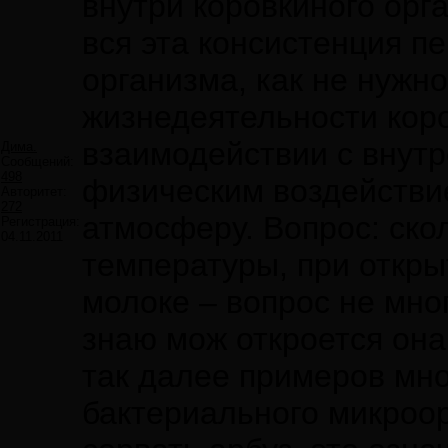
внутри коровкиного орг
вся эта консистенция п
организма, как не нужно
жизнедеятельности коро
взаимодействии с внут
Дима.
Сообщений:
498
физическим воздействи
Авторитет:
272
атмосферу. Вопрос: ско
Регистрация:
04.11.2011
температуры, при откры
молоке – вопрос не мно
знаю мож откроется она
так далее примеров мно
бактериального микроор