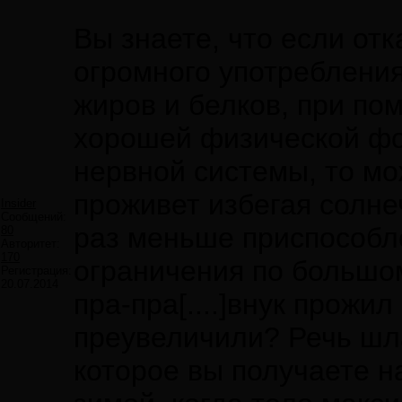
Вы знаете, что если отк
огромного употребления
жиров и белков, при по
хорошей физической фо
нервной системы, то мо
проживет избегая солне
Insider
Сообщений:
раз меньше приспособле
80
Авторитет:
170
ограничения по большом
Регистрация:
20.07.2014
пра-пра[....]внук прожил
преувеличили? Речь шла
которое вы получаете н