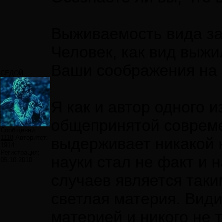
Выживаемость вида зав
Человек, как вид выжил
Ваши соображения на э
СЕДОЙ
Я как и автор одного 
общепринятой совреме
Сообщений:
1118
Авторитет:
выдерживает никакой к
1914
Регистрация:
науки стал не факт и 
05.10.2010
случаев является так
светлая материя. Види
материей и никого не 