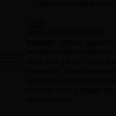
единственном пост
#126
30.09.2014 06:43:14
Insider
, давай дружить
меланхолию потянуло
Invincible_Abyss
Сообщений:
20
Ну и раз уж тут серьё
Авторитет:
170
Регистрация:
приведёт нынешняя не
12.02.2014
негативные последств
России опять будет же
всего этого.