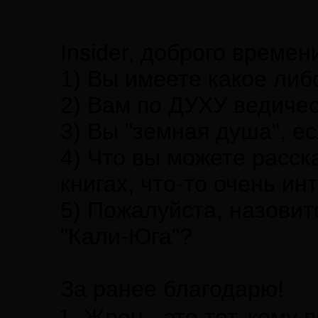
Insider, доброго времен
1) Вы имеете какое либ
2) Вам по ДУХУ ведиче
3) Вы "земная душа", е
4) Что вы можете расска
книгах, что-то очень ин
5) Пожалуйста, назовит
"Кали-Юга"?
За ранее благодарю!
1. Жрец - это тот, кому