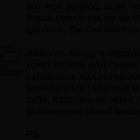
вот мой вопрос, если ч
Ваша семья так же не с
цепочке, Вы считаетесь
Insider
Имелось ввиду в первую
Сообщений:
80
Авторитет:
хочет власти над своим
170
Регистрация:
излишеств над которыми
20.07.2014
врожденных талантов и 
себя. Касательно моей л
выполнения своей мисс
PS