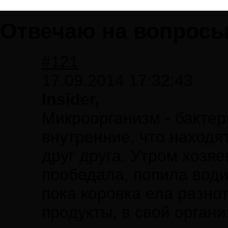
Отвечаю на вопросы.
#121
17.09.2014 17:32:43
Insider,
Микроорганизм - бактер
внутренние, что находя
друг друга. Утром хозяе
пообедала, попила води
пока коровка ела разнот
продукты, в свой орга